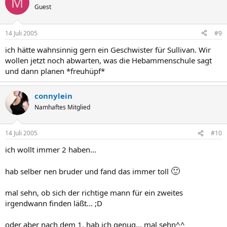
M
Guest
14 Juli 2005
#9
ich hätte wahnsinnig gern ein Geschwister für Sullivan. Wir
wollen jetzt noch abwarten, was die Hebammenschule sagt
und dann planen *freuhüpf*
connylein
Namhaftes Mitglied
14 Juli 2005
#10
ich wollt immer 2 haben...
🙂
hab selber nen bruder und fand das immer toll
mal sehn, ob sich der richtige mann für ein zweites
irgendwann finden läßt... ;D
oder aber nach dem 1. hab ich genug... mal sehn^^