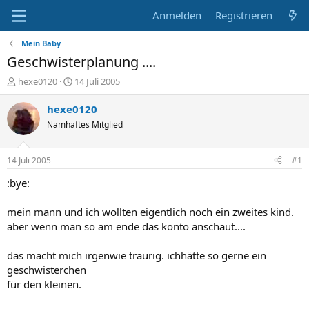
Anmelden
Registrieren
Mein Baby
Geschwisterplanung ....
E
E
hexe0120
14 Juli 2005
r
r
s
s
hexe0120
t
t
Namhaftes Mitglied
e
e
l
l
l
l
14 Juli 2005
#1
e
t
r
a
:bye:
m
mein mann und ich wollten eigentlich noch ein zweites kind.
aber wenn man so am ende das konto anschaut....
das macht mich irgenwie traurig. ichhätte so gerne ein
geschwisterchen
für den kleinen.