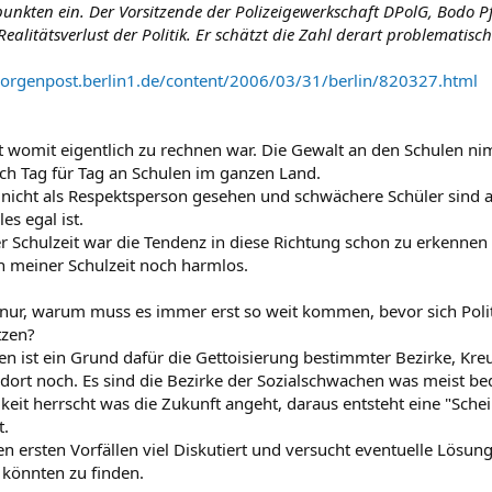
unkten ein. Der Vorsitzende der Polizeigewerkschaft DPolG, Bodo Pf
ealitätsverlust der Politik. Er schätzt die Zahl derart problematisch
morgenpost.berlin1.de/content/2006/03/31/berlin/820327.html
rt womit eigentlich zu rechnen war. Die Gewalt an den Schulen n
uch Tag für Tag an Schulen im ganzen Land.
nicht als Respektsperson gesehen und schwächere Schüler sind all
es egal ist.
er Schulzeit war die Tendenz in diese Richtung schon zu erkenne
in meiner Schulzeit noch harmlos.
 nur, warum muss es immer erst so weit kommen, bevor sich Poli
tzen?
n ist ein Grund dafür die Gettoisierung bestimmter Bezirke, Kr
 dort noch. Es sind die Bezirke der Sozialschwachen was meist be
keit herrscht was die Zukunft angeht, daraus entsteht eine "Sche
t.
en ersten Vorfällen viel Diskutiert und versucht eventuelle Lösu
 könnten zu finden.