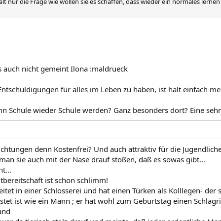
 halt nur die Frage wie wollen sie es schaffen, dass wieder ein normales lerne
s auch nicht gemeint Ilona :maldrueck
tschuldigungen für alles im Leben zu haben, ist halt einfach mei
ann Schule wieder Schule werden? Ganz besonders dort? Eine sehr
richtungen denn Kostenfrei? Und auch attraktiv für die Jugendlich
man sie auch mit der Nase drauf stoßen, daß es sowas gibt...
t...
tbereitschaft ist schon schlimm!
itet in einer Schlosserei und hat einen Türken als Kolllegen- der
rüstet ist wie ein Mann ; er hat wohl zum Geburtstag einen Schla
and