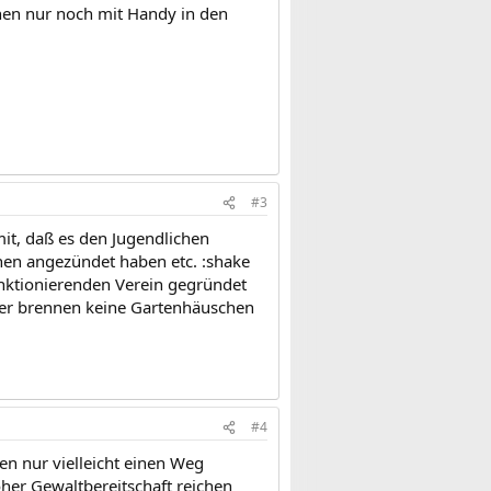
ehen nur noch mit Handy in den
#3
mit, daß es den Jugendlichen
hen angezündet haben etc. :shake
unktionierenden Verein gegründet
ither brennen keine Gartenhäuschen
#4
ben nur vielleicht einen Weg
er Gewaltbereitschaft reichen