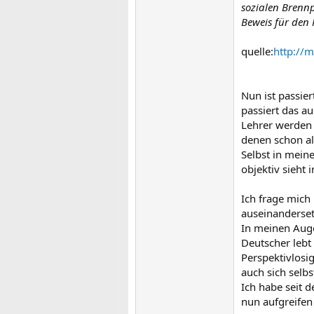
sozialen Brennp
Beweis für den R
quelle:
http://
Nun ist passie
passiert das a
Lehrer werden 
denen schon all
Selbst in mein
objektiv sieht 
Ich frage mich
auseinanderse
In meinen Auge
Deutscher lebt
Perspektivlosig
auch sich selbs
Ich habe seit d
nun aufgreifen