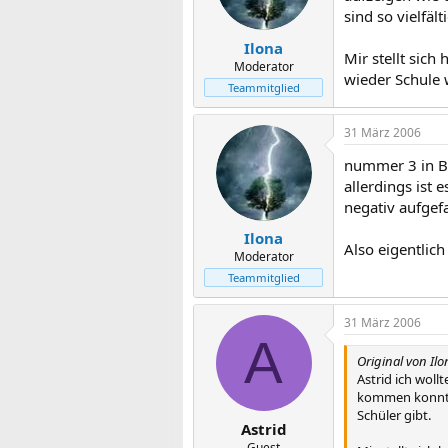
sind so vielfäl
Ilona
Mir stellt sich
Moderator
wieder Schule 
Teammitglied
31 März 2006
nummer 3 in Be
allerdings ist
negativ aufgef
Ilona
Also eigentlich
Moderator
Teammitglied
31 März 2006
A
Original von Ilo
Astrid ich woll
kommen konnte,
Schüler gibt.
Astrid
Guest