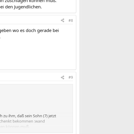
Mann zuschlagen können muß.
ei den Jugendlichen.
#8
egeben wo es doch gerade bei
.
#9
h zu ihm, daß sein Sohn (7) jetzt
geschenkt bekommen :wand
agen können muß.
endlichen.