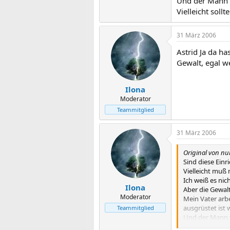
Und der Mann w
Vielleicht sol
31 März 2006
Astrid Ja da h
Gewalt, egal w
Ilona
Moderator
Teammitglied
31 März 2006
Original von n
Sind diese Einr
Vielleicht muß 
Ich weiß es nicht
Ilona
Aber die Gewalt
Moderator
Mein Vater arbe
ausgrüstet ist
Teammitglied
Und der Mann w
Vielleicht soll