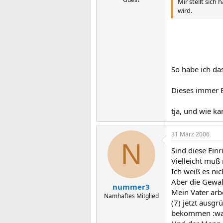
Mir stellt sich
wird.
So habe ich da
Dieses immer En
tja, und wie k
31 März 2006
N
Sind diese Ein
Vielleicht muß 
Ich weiß es nich
Aber die Gewal
nummer3
Mein Vater arbe
Namhaftes Mitglied
(7) jetzt ausg
bekommen :w