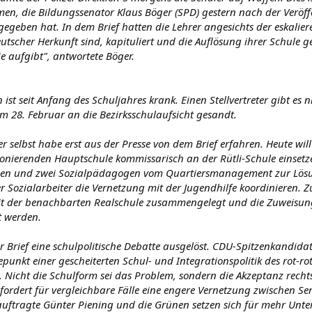
n, die Bildungssenator Klaus Böger (SPD) gestern nach der Veröffe
egeben hat. In dem Brief hatten die Lehrer angesichts der eskalier
utscher Herkunft sind, kapituliert und die Auflösung ihrer Schule ge
ie aufgibt", antwortete Böger.
n ist seit Anfang des Schuljahres krank. Einen Stellvertreter gibt es n
am 28. Februar an die Bezirksschulaufsicht gesandt.
er selbst habe erst aus der Presse von dem Brief erfahren. Heute will
tionierenden Hauptschule kommissarisch an der Rütli-Schule einset
en und zwei Sozialpädagogen vom Quartiersmanagement zur Lösung
er Sozialarbeiter die Vernetzung mit der Jugendhilfe koordinieren
t der benachbarten Realschule zusammengelegt und die Zuweisung
t werden.
er Brief eine schulpolitische Debatte ausgelöst. CDU-Spitzenkandida
punkt einer gescheiterten Schul- und Integrationspolitik des rot-rot
 Nicht die Schulform sei das Problem, sondern die Akzeptanz recht
fordert für vergleichbare Fälle eine engere Vernetzung zwischen Sen
auftragte Günter Piening und die Grünen setzen sich für mehr Unt