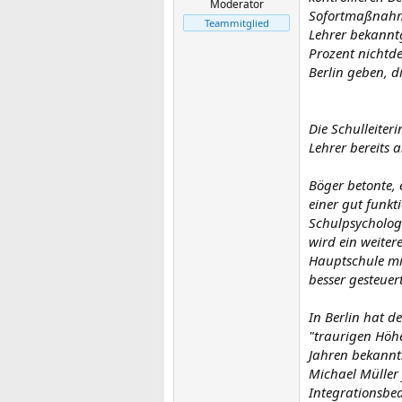
Moderator
Sofortmaßnahme
Teammitglied
Lehrer bekanntg
Prozent nichtde
Berlin geben, d
Die Schulleiteri
Lehrer bereits 
Böger betonte, 
einer gut funk
Schulpsycholog
wird ein weiter
Hauptschule mi
besser gesteuer
In Berlin hat d
"traurigen Höhe
Jahren bekannt.
Michael Müller 
Integrationsbe