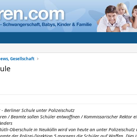
ews, Gesellschaft
hule
 - Berliner Schule unter Polizeischutz
eren / Beamte sollen Schüler entwaffnen / Kommissarischer Rektor e
Anders
 Rütli-Oberschule in Neukölln wird von heute an unter Polizeischutz u
eamte der Polizei-Direktion 5 morgens die Schüler auf Waffen. Dies 