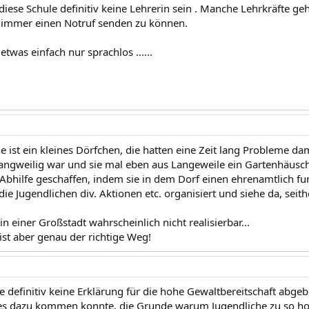
diese Schule definitiv keine Lehrerin sein . Manche Lehrkräfte g
 immer einen Notruf senden zu können.
twas einfach nur sprachlos ......
e ist ein kleines Dörfchen, die hatten eine Zeit lang Probleme da
langweilig war und sie mal eben aus Langeweile ein Gartenhäusc
 Abhilfe geschaffen, indem sie in dem Dorf einen ehrenamtlich f
 die Jugendlichen div. Aktionen etc. organisiert und siehe da, se
in einer Großstadt wahrscheinlich nicht realisierbar...
ist aber genau der richtige Weg!
te definitiv keine Erklärung für die hohe Gewaltbereitschaft abge
es dazu kommen konnte, die Grunde warum Jugendliche zu so hoh