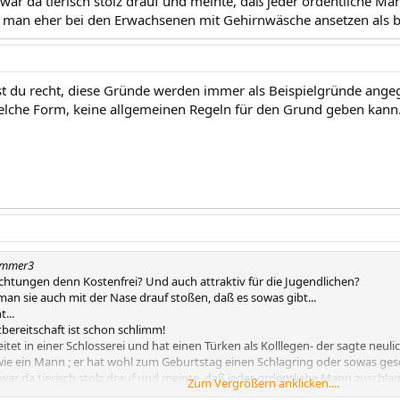
ar da tierisch stolz drauf und meinte, daß jeder ordentliche 
lte man eher bei den Erwachsenen mit Gehirnwäsche ansetzen als b
ast du recht, diese Gründe werden immer als Beispielgründe ang
elche Form, keine allgemeinen Regeln für den Grund geben kann
ummer3
ichtungen denn Kostenfrei? Und auch attraktiv für die Jugendlichen?
man sie auch mit der Nase drauf stoßen, daß es sowas gibt...
...
bereitschaft ist schon schlimm!
itet in einer Schlosserei und hat einen Türken als Kolllegen- der sagte neulic
 wie ein Mann ; er hat wohl zum Geburtstag einen Schlagring oder sowas 
ar da tierisch stolz drauf und meinte, daß jeder ordentliche Mann zuschl
Zum Vergrößern anklicken....
te man eher bei den Erwachsenen mit Gehirnwäsche ansetzen als bei den Jug