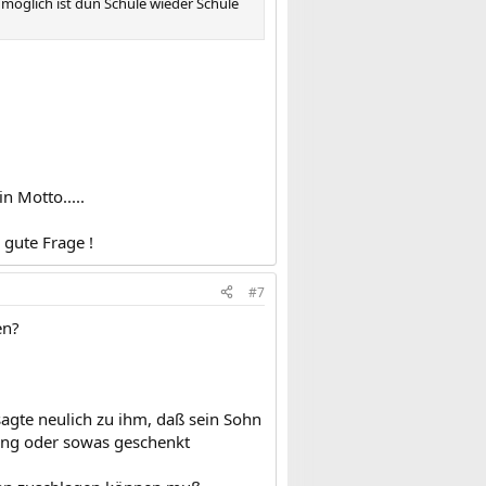
n möglich ist dun Schule wieder Schule
n Motto.....
 gute Frage !
#7
en?
 sagte neulich zu ihm, daß sein Sohn
gring oder sowas geschenkt