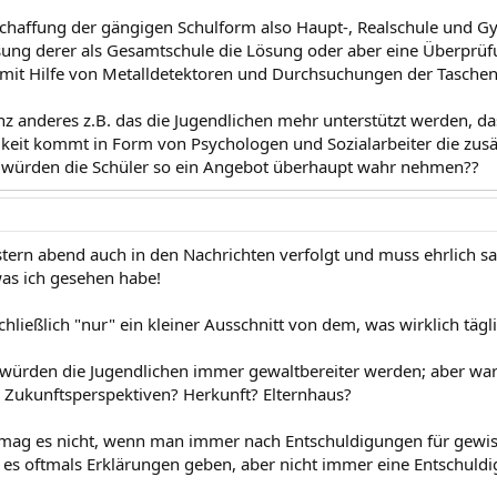
schaffung der gängigen Schulform also Haupt-, Realschule und 
g derer als Gesamtschule die Lösung oder aber eine Überprüfun
mit Hilfe von Metalldetektoren und Durchsuchungen der Taschen
z anderes z.B. das die Jugendlichen mehr unterstützt werden, das
gkeit kommt in Form von Psychologen und Sozialarbeiter die zusä
r würden die Schüler so ein Angebot überhaupt wahr nehmen??
stern abend auch in den Nachrichten verfolgt und muss ehrlich sa
was ich gesehen habe!
hließlich "nur" ein kleiner Ausschnitt von dem, was wirklich täglich
ls würden die Jugendlichen immer gewaltbereiter werden; aber war
n Zukunftsperspektiven? Herkunft? Elternhaus?
 mag es nicht, wenn man immer nach Entschuldigungen für gewis
 es oftmals Erklärungen geben, aber nicht immer eine Entschuld