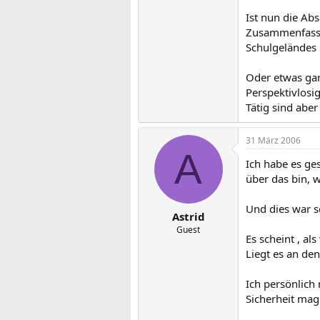
Ist nun die Ab
Zusammenfassun
Schulgeländes 
Oder etwas gan
Perspektivlosi
Tätig sind abe
31 März 2006
A
Ich habe es ge
über das bin, 
Und dies war sc
Astrid
Guest
Es scheint , a
Liegt es an de
Ich persönlich
Sicherheit mag