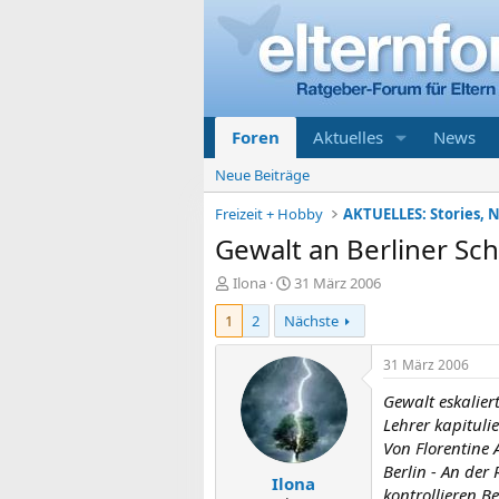
Foren
Aktuelles
News
Neue Beiträge
Freizeit + Hobby
AKTUELLES: Stories, N
Gewalt an Berliner Sc
E
E
Ilona
31 März 2006
r
r
1
2
Nächste
s
s
t
t
e
e
31 März 2006
l
l
Gewalt eskaliert
l
l
e
t
Lehrer kapituli
r
a
Von Florentine 
m
Berlin - An der
Ilona
kontrollieren B