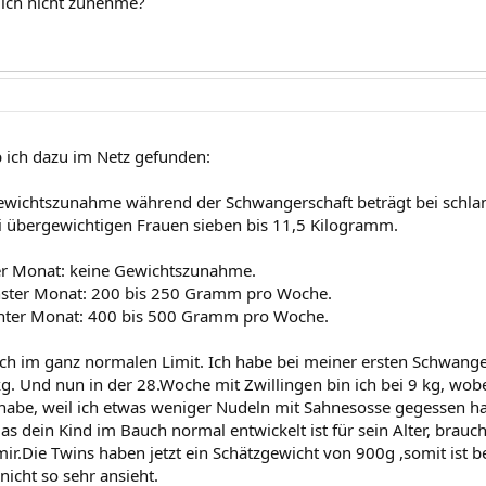
ich nicht zunehme?
b ich dazu im Netz gefunden:
ewichtszunahme während der Schwangerschaft beträgt bei schlan
 übergewichtigen Frauen sieben bis 11,5 Kilogramm.
tter Monat: keine Gewichtszunahme.
chster Monat: 200 bis 250 Gramm pro Woche.
hnter Monat: 400 bis 500 Gramm pro Woche.
och im ganz normalen Limit. Ich habe bei meiner ersten Schwang
g. Und nun in der 28.Woche mit Zwillingen bin ich bei 9 kg, wobe
e, weil ich etwas weniger Nudeln mit Sahnesosse gegessen hab
das dein Kind im Bauch normal entwickelt ist für sein Alter, brau
 mir.Die Twins haben jetzt ein Schätzgewicht von 900g ,somit ist 
nicht so sehr ansieht.