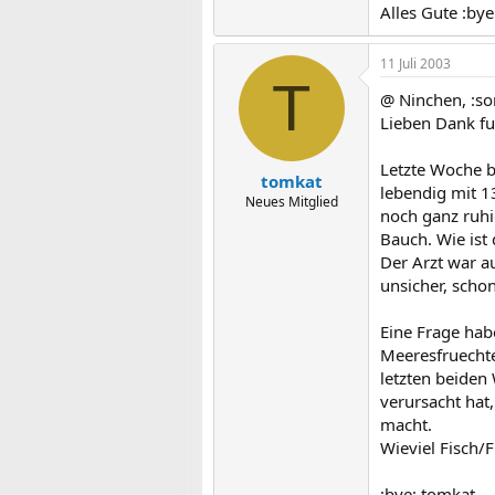
Alles Gute :bye
11 Juli 2003
T
@ Ninchen, :s
Lieben Dank fue
Letzte Woche b
tomkat
lebendig mit 1
Neues Mitglied
noch ganz ruhig
Bauch. Wie ist
Der Arzt war a
unsicher, schon
Eine Frage hab
Meeresfruechte
letzten beiden
verursacht hat
macht.
Wieviel Fisch/
:bye: tomkat