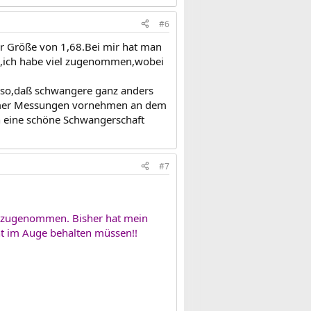
#6
er Größe von 1,68.Bei mir hat man
nd,ich habe viel zugenommen,wobei
h so,daß schwangere ganz anders
immer Messungen vornehmen an dem
ch eine schöne Schwangerschaft
#7
kg zugenommen. Bisher hat mein
ht im Auge behalten müssen!!