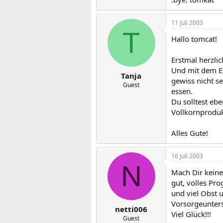
11 Juli 2003
T
Hallo tomcat!
Erstmal herzli
Und mit dem Es
Tanja
gewiss nicht s
Guest
essen.
Du solltest eb
Vollkornprodukt
Alles Gute!
16 Juli 2003
N
Mach Dir keine
gut, volles Pro
und viel Obst 
Vorsorgeuntersu
netti006
Viel Glück!!!
Guest