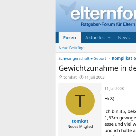
Foren
Aktuelles
News
Neue Beiträge
Schwangerschaft + Geburt
Gewichtzunahme in de
E
E
tomkat
11 Juli 2003
r
r
s
s
11 Juli 2003
t
t
T
Hi 8)
e
e
l
l
l
l
ich bin 35, be
e
t
1,63m gewogen
tomkat
r
a
esse und viel 
m
Neues Mitglied
und ich hatte 