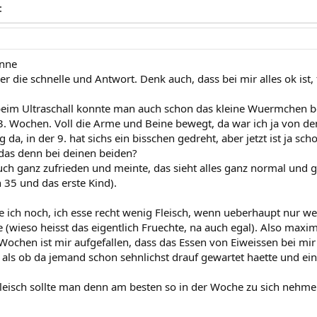
:
onne
r die schnelle und Antwort. Denk auch, dass bei mir alles ok ist,
eim Ultraschall konnte man auch schon das kleine Wuermchen be
3. Wochen. Voll die Arme und Beine bewegt, da war ich ja von de
 da, in der 9. hat sichs ein bisschen gedreht, aber jetzt ist ja sc
 das denn bei deinen beiden?
uch ganz zufrieden und meinte, das sieht alles ganz normal und gu
 35 und das erste Kind).
e ich noch, ich esse recht wenig Fleisch, wenn ueberhaupt nur we
 (wieso heisst das eigentlich Fruechte, na auch egal). Also maxi
 Wochen ist mir aufgefallen, dass das Essen von Eiweissen bei mi
, als ob da jemand schon sehnlichst drauf gewartet haette und 
Fleisch sollte man denn am besten so in der Woche zu sich nehm