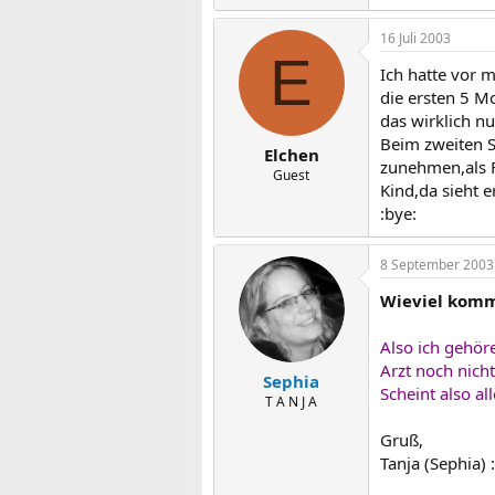
16 Juli 2003
E
Ich hatte vor 
die ersten 5 M
das wirklich nu
Beim zweiten S
Elchen
zunehmen,als 
Guest
Kind,da sieht 
:bye:
8 September 2003
Wieviel komm
Also ich gehör
Arzt noch nich
Sephia
Scheint also a
T A N J A
Gruß,
Tanja (Sephia)