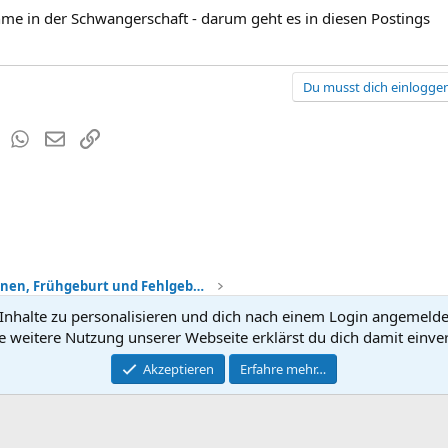
e in der Schwangerschaft - darum geht es in diesen Postings
Du musst dich einloggen
est
Tumblr
WhatsApp
E-Mail
Link
Komplikationen, Frühgeburt und Fehlgeburt
nhalte zu personalisieren und dich nach einem Login angemeldet 
Kontakt
Nutzun
e weitere Nutzung unserer Webseite erklärst du dich damit einve
®
Community platform by XenForo
Akzeptieren
Erfahre mehr…
© 2010-2026 XenForo Ltd.