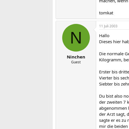
machen, wenn 
tomkat
11 Juli 2003
N
Hallo
Dieses hier ha
Die normale G
Ninchen
Kilogramm, bei
Guest
Erster bis dri
Vierter bis se
Siebter bis ze
Du bist also n
der zweiten 7 k
abgenommen hab
der Arzt sagt, 
sagte er es zu
mir die beiden 