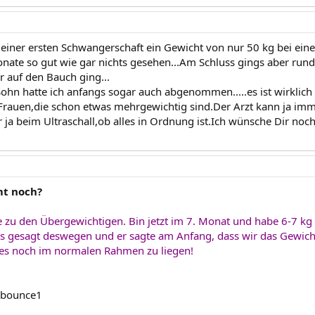
meiner ersten Schwangerschaft ein Gewicht von nur 50 kg bei ein
onate so gut wie gar nichts gesehen...Am Schluss gings aber ru
r auf den Bauch ging...
ohn hatte ich anfangs sogar auch abgenommen.....es ist wirklic
Frauen,die schon etwas mehrgewichtig sind.Der Arzt kann ja 
er ja beim Ultraschall,ob alles in Ordnung ist.Ich wünsche Dir no
t noch?
e zu den Übergewichtigen. Bin jetzt im 7. Monat und habe 6-7 
ts gesagt deswegen und er sagte am Anfang, dass wir das Gewic
lles noch im normalen Rahmen zu liegen!
 :bounce1