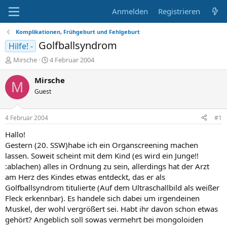
Anmelden
Registrieren
Komplikationen, Frühgeburt und Fehlgeburt
Golfballsyndrom
Hilfe! -
E
E
Mirsche
4 Februar 2004
r
r
s
s
Mirsche
M
t
t
Guest
e
e
l
l
l
l
4 Februar 2004
#1
e
t
r
a
Hallo!
m
Gestern (20. SSW)habe ich ein Organscreening machen
lassen. Soweit scheint mit dem Kind (es wird ein Junge!!
:ablachen) alles in Ordnung zu sein, allerdings hat der Arzt
am Herz des Kindes etwas entdeckt, das er als
Golfballsyndrom titulierte (Auf dem Ultraschallbild als weißer
Fleck erkennbar). Es handele sich dabei um irgendeinen
Muskel, der wohl vergrößert sei. Habt ihr davon schon etwas
gehört? Angeblich soll sowas vermehrt bei mongoloiden