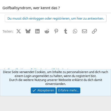
Golfballsyndrom, wer kennt das ?
Du musst dich einloggen oder registrieren, um hier zu antworten.
X (Twitter)
Bluesky
LinkedIn
Reddit
Pinterest
Tumblr
WhatsApp
E-Mail
Link
Teilen:
Komplikationen, Frühgeburt und Fehlgeburt
Diese Seite verwendet Cookies, um Inhalte zu personalisieren und dich nach
einem Login angemeldet zu halten, wenn du registriert bist.
Durch die weitere Nutzung unserer Webseite erklärst du dich damit
Kontakt
Nutzungsbedingungen
Datenschutz
Hilfe
R
einverstanden.
S
S
®
Community platform by XenForo
© 2010-2026 XenForo Ltd.
Akzeptieren
Erfahre mehr…