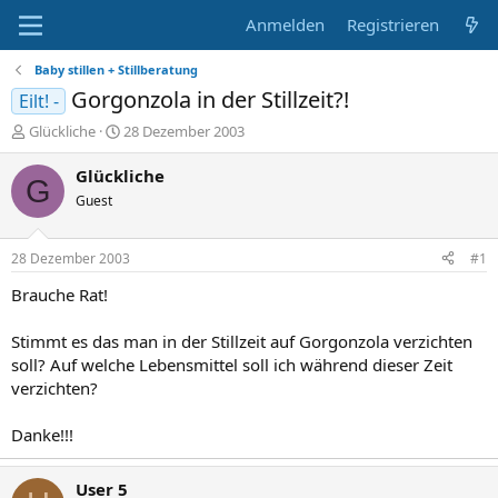
Anmelden
Registrieren
Baby stillen + Stillberatung
Gorgonzola in der Stillzeit?!
Eilt! -
E
E
Glückliche
28 Dezember 2003
r
r
s
s
Glückliche
G
t
t
Guest
e
e
l
l
l
l
28 Dezember 2003
#1
e
t
r
a
Brauche Rat!
m
Stimmt es das man in der Stillzeit auf Gorgonzola verzichten
soll? Auf welche Lebensmittel soll ich während dieser Zeit
verzichten?
Danke!!!
User 5