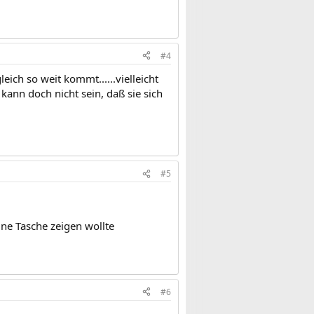
#4
eich so weit kommt......vielleicht
kann doch nicht sein, daß sie sich
#5
ine Tasche zeigen wollte
#6