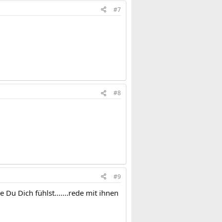
#7
#8
#9
u Dich fühlst.......rede mit ihnen