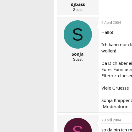
djbass
Guest
6 April 2004
S
Hallo!
Ich kann nur d
wollen!
Sonja
Guest
Da Dich aber e
Eurer Familie 
Eltern zu loese
Viele Gruesse
Sonja Knippen
-Moderatorin-
7 April 2004
S
so da bin ich 