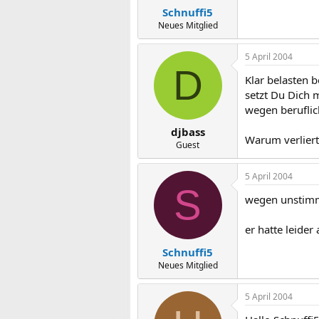
Schnuffi5
Neues Mitglied
5 April 2004
D
Klar belasten b
setzt Du Dich 
wegen beruflic
djbass
Warum verliert 
Guest
5 April 2004
S
wegen unstimm
er hatte leide
Schnuffi5
Neues Mitglied
5 April 2004