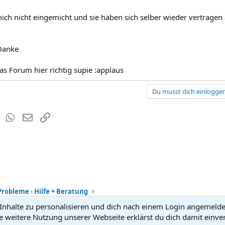
mich nicht eingemicht und sie haben sich selber wieder vertrage
Danke
as Forum hier richtig supie :applaus
Du musst dich einloggen
est
Tumblr
WhatsApp
E-Mail
Link
Probleme - Hilfe + Beratung
nhalte zu personalisieren und dich nach einem Login angemeldet 
Kontakt
Nutzun
e weitere Nutzung unserer Webseite erklärst du dich damit einve