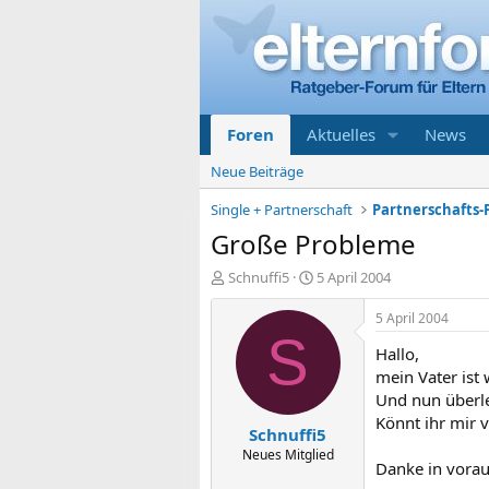
Foren
Aktuelles
News
Neue Beiträge
Single + Partnerschaft
Partnerschafts-
Große Probleme
E
E
Schnuffi5
5 April 2004
r
r
s
s
5 April 2004
t
t
S
Hallo,
e
e
l
l
mein Vater ist 
l
l
Und nun überle
e
t
Könnt ihr mir 
Schnuffi5
r
a
m
Neues Mitglied
Danke in vorau