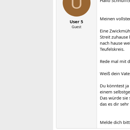
U
Hallo Schnuffi5
Meinen vollste
User 5
Guest
Eine Zwickmühl
Streit zuhause
nach hause weil 
Teufelskreis.
Rede mal mit de
Weiß dein Vate
Du könntest ja
einem selbstge
Das würde sie 
das es dir seh
Melde dich bit