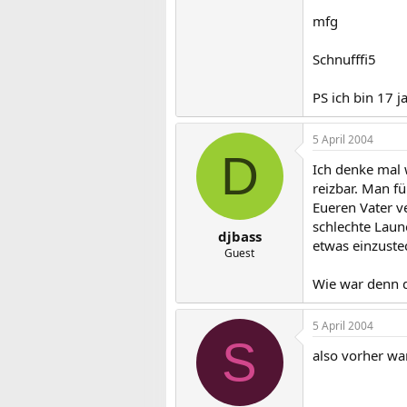
mfg
Schnufffi5
PS ich bin 17 ja
5 April 2004
D
Ich denke mal w
reizbar. Man f
Eueren Vater v
schlechte Laun
djbass
etwas einzuste
Guest
Wie war denn d
5 April 2004
S
also vorher wa