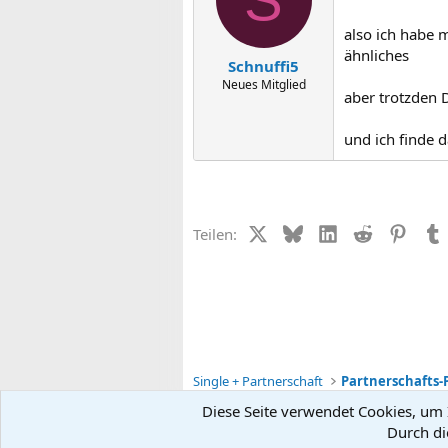
also ich habe 
ähnliches
Schnuffi5
Neues Mitglied
aber trotzden 
und ich finde d
X (Twitter)
Bluesky
LinkedIn
Reddit
Pinter
Teilen:
Single + Partnerschaft
Partnerschafts-
Diese Seite verwendet Cookies, um I
Durch di