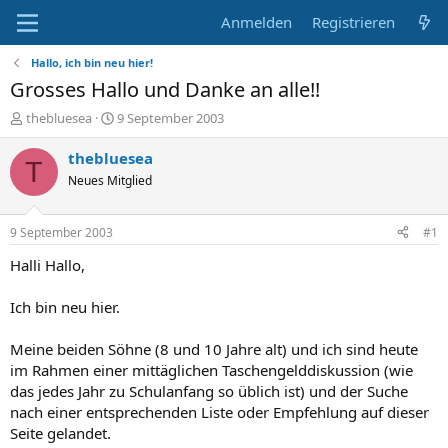
Anmelden
Registrieren
Hallo, ich bin neu hier!
Grosses Hallo und Danke an alle!!
E
E
thebluesea
9 September 2003
r
r
s
s
thebluesea
T
t
t
Neues Mitglied
e
e
l
l
l
l
9 September 2003
#1
e
t
r
a
Halli Hallo,
m
Ich bin neu hier.
Meine beiden Söhne (8 und 10 Jahre alt) und ich sind heute
im Rahmen einer mittäglichen Taschengelddiskussion (wie
das jedes Jahr zu Schulanfang so üblich ist) und der Suche
nach einer entsprechenden Liste oder Empfehlung auf dieser
Seite gelandet.