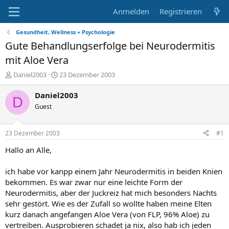
Anmelden
Registrieren
Gesundheit, Wellness + Psychologie
Gute Behandlungserfolge bei Neurodermitis
mit Aloe Vera
E
E
Daniel2003
23 Dezember 2003
r
r
s
s
Daniel2003
D
t
t
Guest
e
e
l
l
l
l
23 Dezember 2003
#1
e
t
r
a
Hallo an Alle,
m
ich habe vor kanpp einem Jahr Neurodermitis in beiden Knien
bekommen. Es war zwar nur eine leichte Form der
Neurodermitis, aber der Juckreiz hat mich besonders Nachts
sehr gestört. Wie es der Zufall so wollte haben meine Elten
kurz danach angefangen Aloe Vera (von FLP, 96% Aloe) zu
vertreiben. Ausprobieren schadet ja nix, also hab ich jeden