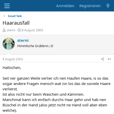
Anmelden
Registrieren
Small Talk
Haarausfall
E
E
sterni
8 August 2003
r
r
s
s
sterni
t
t
Himmlische Grüblerin ;-D
e
e
l
l
l
l
8 August 2003
#1
e
t
r
a
Hallochen,
m
Seit ner ganzen Weile verlier ich nen Haufen Haare, is so das
sogar andere Fragen mensch wat isn los das de soviele Haare
verlierst.
Ist also nicht nur beim Waschen und Kämmen.
Manchmal kann ich einfach durchs Haar gehn und hab nen
Büschel in der Hand (also jetzt nicht ne Hand voll aber eben
welche).