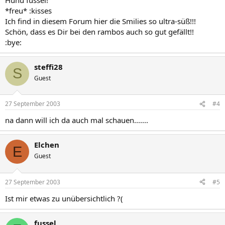
*freu* :kisses
Ich find in diesem Forum hier die Smilies so ultra-süß!!!
Schön, dass es Dir bei den rambos auch so gut gefällt!!
:bye:
steffi28
S
Guest
27 September 2003
#4
na dann will ich da auch mal schauen.......
Elchen
E
Guest
27 September 2003
#5
Ist mir etwas zu unübersichtlich ?(
fussel