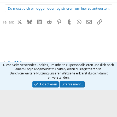
Du musst dich einloggen oder registrieren, um hier zu antworten.
X (Twitter)
Bluesky
LinkedIn
Reddit
Pinterest
Tumblr
WhatsApp
E-Mail
Link
Teilen:
Small Talk
Diese Seite verwendet Cookies, um Inhalte zu personalisieren und dich nach
einem Login angemeldet zu halten, wenn du registriert bist.
Durch die weitere Nutzung unserer Webseite erklärst du dich damit
Kontakt
Nutzungsbedingungen
Datenschutz
Hilfe
R
einverstanden.
S
S
®
Community platform by XenForo
© 2010-2026 XenForo Ltd.
Akzeptieren
Erfahre mehr…