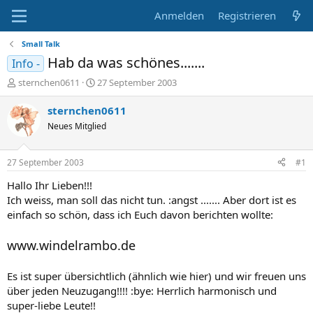
Anmelden
Registrieren
Small Talk
Hab da was schönes.......
Info -
E
E
sternchen0611
27 September 2003
r
r
s
s
sternchen0611
t
t
Neues Mitglied
e
e
l
l
l
l
27 September 2003
#1
e
t
r
a
Hallo Ihr Lieben!!!
m
Ich weiss, man soll das nicht tun. :angst ....... Aber dort ist es
einfach so schön, dass ich Euch davon berichten wollte:
www.windelrambo.de
Es ist super übersichtlich (ähnlich wie hier) und wir freuen uns
über jeden Neuzugang!!!! :bye: Herrlich harmonisch und
super-liebe Leute!!