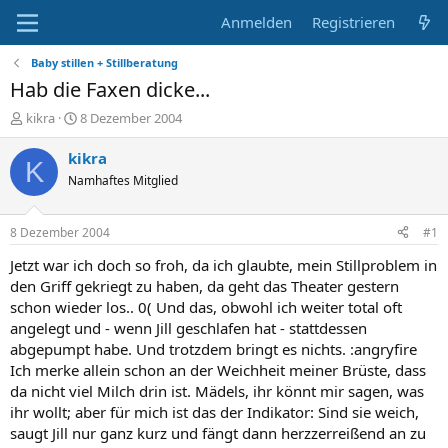
Anmelden
Registrieren
Baby stillen + Stillberatung
Hab die Faxen dicke...
E
E
kikra
8 Dezember 2004
r
r
s
s
kikra
K
t
t
Namhaftes Mitglied
e
e
l
l
l
l
8 Dezember 2004
#1
e
t
r
a
Jetzt war ich doch so froh, da ich glaubte, mein Stillproblem in
m
den Griff gekriegt zu haben, da geht das Theater gestern
schon wieder los.. 0( Und das, obwohl ich weiter total oft
angelegt und - wenn Jill geschlafen hat - stattdessen
abgepumpt habe. Und trotzdem bringt es nichts. :angryfire
Ich merke allein schon an der Weichheit meiner Brüste, dass
da nicht viel Milch drin ist. Mädels, ihr könnt mir sagen, was
ihr wollt; aber für mich ist das der Indikator: Sind sie weich,
saugt Jill nur ganz kurz und fängt dann herzzerreißend an zu