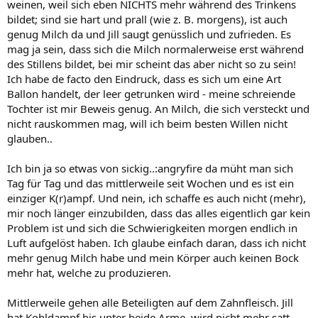
weinen, weil sich eben NICHTS mehr während des Trinkens
bildet; sind sie hart und prall (wie z. B. morgens), ist auch
genug Milch da und Jill saugt genüsslich und zufrieden. Es
mag ja sein, dass sich die Milch normalerweise erst während
des Stillens bildet, bei mir scheint das aber nicht so zu sein!
Ich habe de facto den Eindruck, dass es sich um eine Art
Ballon handelt, der leer getrunken wird - meine schreiende
Tochter ist mir Beweis genug. An Milch, die sich versteckt und
nicht rauskommen mag, will ich beim besten Willen nicht
glauben..
Ich bin ja so etwas von sickig..:angryfire da müht man sich
Tag für Tag und das mittlerweile seit Wochen und es ist ein
einziger K(r)ampf. Und nein, ich schaffe es auch nicht (mehr),
mir noch länger einzubilden, dass das alles eigentlich gar kein
Problem ist und sich die Schwierigkeiten morgen endlich in
Luft aufgelöst haben. Ich glaube einfach daran, dass ich nicht
mehr genug Milch habe und mein Körper auch keinen Bock
mehr hat, welche zu produzieren.
Mittlerweile gehen alle Beteiligten auf dem Zahnfleisch. Jill
hat Kohldampf bis unter beide Arme, wird nicht mehr satt