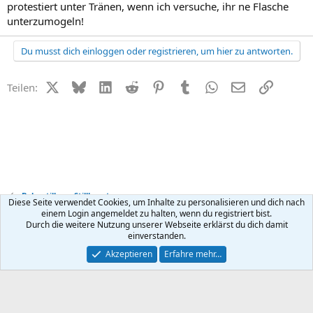
protestiert unter Tränen, wenn ich versuche, ihr ne Flasche
unterzumogeln!
Du musst dich einloggen oder registrieren, um hier zu antworten.
X (Twitter)
Bluesky
LinkedIn
Reddit
Pinterest
Tumblr
WhatsApp
E-Mail
Link
Teilen:
Baby stillen + Stillberatung
Diese Seite verwendet Cookies, um Inhalte zu personalisieren und dich nach
einem Login angemeldet zu halten, wenn du registriert bist.
Durch die weitere Nutzung unserer Webseite erklärst du dich damit
Kontakt
Nutzungsbedingungen
Datenschutz
Hilfe
R
einverstanden.
S
S
®
Community platform by XenForo
© 2010-2026 XenForo Ltd.
Akzeptieren
Erfahre mehr…