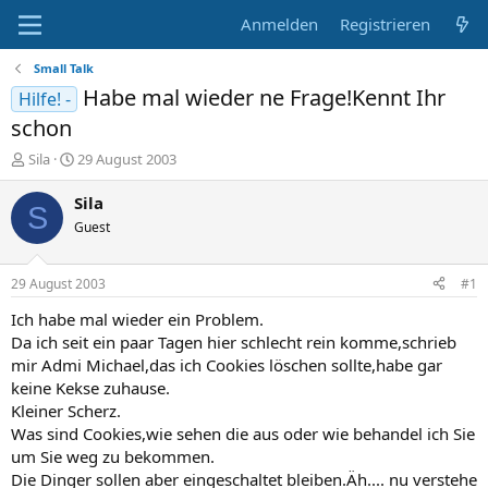
Anmelden
Registrieren
Small Talk
Habe mal wieder ne Frage!Kennt Ihr
Hilfe! -
schon
E
E
Sila
29 August 2003
r
r
s
s
Sila
S
t
t
Guest
e
e
l
l
l
l
29 August 2003
#1
e
t
r
a
Ich habe mal wieder ein Problem.
m
Da ich seit ein paar Tagen hier schlecht rein komme,schrieb
mir Admi Michael,das ich Cookies löschen sollte,habe gar
keine Kekse zuhause.
Kleiner Scherz.
Was sind Cookies,wie sehen die aus oder wie behandel ich Sie
um Sie weg zu bekommen.
Die Dinger sollen aber eingeschaltet bleiben.Äh.... nu verstehe