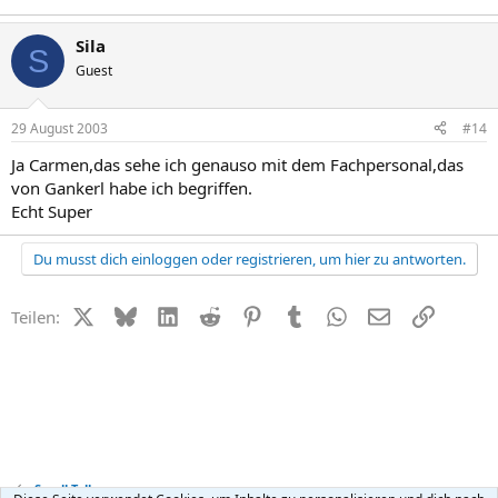
Sila
S
Guest
29 August 2003
#14
Ja Carmen,das sehe ich genauso mit dem Fachpersonal,das
von Gankerl habe ich begriffen.
Echt Super
Du musst dich einloggen oder registrieren, um hier zu antworten.
X (Twitter)
Bluesky
LinkedIn
Reddit
Pinterest
Tumblr
WhatsApp
E-Mail
Link
Teilen:
Small Talk