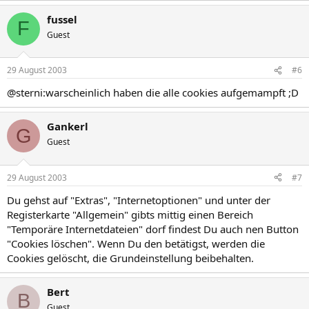
fussel
F
Guest
29 August 2003
#6
@sterni:warscheinlich haben die alle cookies aufgemampft ;D
Gankerl
G
Guest
29 August 2003
#7
Du gehst auf "Extras", "Internetoptionen" und unter der
Registerkarte "Allgemein" gibts mittig einen Bereich
"Temporäre Internetdateien" dorf findest Du auch nen Button
"Cookies löschen". Wenn Du den betätigst, werden die
Cookies gelöscht, die Grundeinstellung beibehalten.
Bert
B
Guest