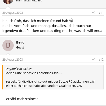
Namhaftes Mitglied
29 August 2003
#11
😀
bin ich froh, dass ich meinen freund hab
der ist 'vom fach' und managt das alles. ich brauch nur
irgendwo draufklicken und das ding macht, was ich will :mua
Bert
B
Guest
29 August 2003
#12
Original von Elchen
Meine Güte ist das ein Fachchinesisch.......
:respekt für die,die sich so gut mit der Spezie PC auskennen.....ich
leider auch nicht so,habe aber andere Qualtitäten..... ;D
... erzähl mal! :chinese