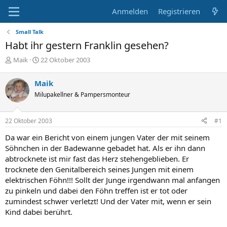
Anmelden
Registrieren
Small Talk
Habt ihr gestern Franklin gesehen?
E
E
Maik
22 Oktober 2003
r
r
s
s
Maik
t
t
Milupakellner & Pampersmonteur
e
e
l
l
l
l
22 Oktober 2003
#1
e
t
r
a
Da war ein Bericht von einem jungen Vater der mit seinem
m
Söhnchen in der Badewanne gebadet hat. Als er ihn dann
abtrocknete ist mir fast das Herz stehengeblieben. Er
trocknete den Genitalbereich seines Jungen mit einem
elektrischen Föhn!!! Sollt der Junge irgendwann mal anfangen
zu pinkeln und dabei den Föhn treffen ist er tot oder
zumindest schwer verletzt! Und der Vater mit, wenn er sein
Kind dabei berührt.