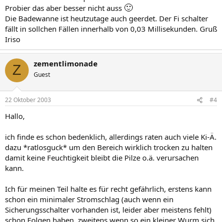
🙂
Probier das aber besser nicht auss
Die Badewanne ist heutzutage auch geerdet. Der Fi schalter
fällt in sollchen Fällen innerhalb von 0,03 Millisekunden. Gruß
Iriso
zementlimonade
Z
Guest
22 Oktober 2003
#4
Hallo,
ich finde es schon bedenklich, allerdings raten auch viele Ki-Ä.
dazu *ratlosguck* um den Bereich wirklich trocken zu halten
damit keine Feuchtigkeit bleibt die Pilze o.ä. verursachen
kann.
Ich für meinen Teil halte es für recht gefährlich, erstens kann
schon ein minimaler Stromschlag (auch wenn ein
Sicherungsschalter vorhanden ist, leider aber meistens fehlt)
schon Folgen haben, zweitens wenn so ein kleiner Wurm sich