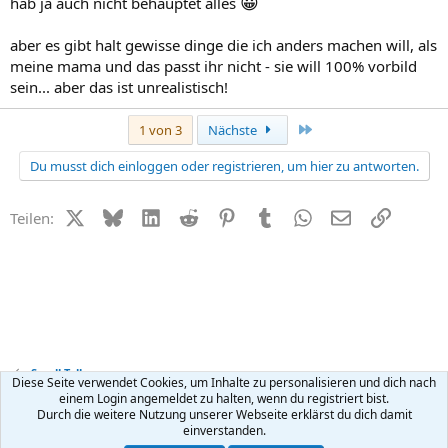
😀
hab ja auch nicht behauptet alles
aber es gibt halt gewisse dinge die ich anders machen will, als
meine mama und das passt ihr nicht - sie will 100% vorbild
sein... aber das ist unrealistisch!
Letzte
1 von 3
Nächste
Du musst dich einloggen oder registrieren, um hier zu antworten.
X (Twitter)
Bluesky
LinkedIn
Reddit
Pinterest
Tumblr
WhatsApp
E-Mail
Link
Teilen:
Small Talk
Diese Seite verwendet Cookies, um Inhalte zu personalisieren und dich nach
einem Login angemeldet zu halten, wenn du registriert bist.
Durch die weitere Nutzung unserer Webseite erklärst du dich damit
Kontakt
Nutzungsbedingungen
Datenschutz
Hilfe
R
einverstanden.
S
S