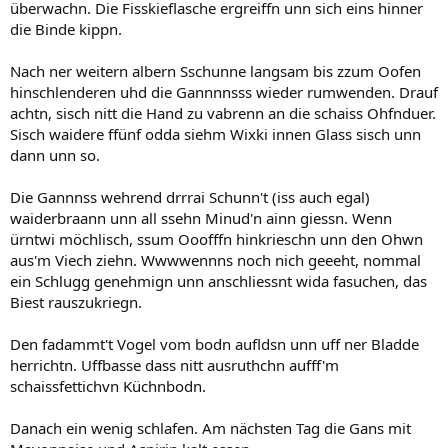
überwachn. Die Fisskieflasche ergreiffn unn sich eins hinner
die Binde kippn.
Nach ner weitern albern Sschunne langsam bis zzum Oofen
hinschlenderen uhd die Gannnnsss wieder rumwenden. Drauf
achtn, sisch nitt die Hand zu vabrenn an die schaiss Ohfnduer.
Sisch waidere ffünf odda siehm Wixki innen Glass sisch unn
dann unn so.
Die Gannnss wehrend drrrai Schunn't (iss auch egal)
waiderbraann unn all ssehn Minud'n ainn giessn. Wenn
ürntwi möchlisch, ssum Ooofffn hinkrieschn unn den Ohwn
aus'm Viech ziehn. Wwwwennns noch nich geeeht, nommal
ein Schlugg genehmign unn anschliessnt wida fasuchen, das
Biest rauszukriegn.
Den fadammt't Vogel vom bodn aufldsn unn uff ner Bladde
herrichtn. Uffbasse dass nitt ausruthchn aufff'm
schaissfettichvn Küchnbodn.
Danach ein wenig schlafen. Am nächsten Tag die Gans mit