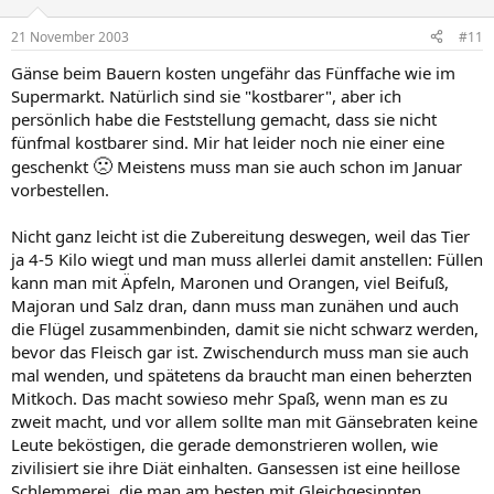
21 November 2003
#11
Gänse beim Bauern kosten ungefähr das Fünffache wie im
Supermarkt. Natürlich sind sie "kostbarer", aber ich
persönlich habe die Feststellung gemacht, dass sie nicht
fünfmal kostbarer sind. Mir hat leider noch nie einer eine
🙁
geschenkt
Meistens muss man sie auch schon im Januar
vorbestellen.
Nicht ganz leicht ist die Zubereitung deswegen, weil das Tier
ja 4-5 Kilo wiegt und man muss allerlei damit anstellen: Füllen
kann man mit Äpfeln, Maronen und Orangen, viel Beifuß,
Majoran und Salz dran, dann muss man zunähen und auch
die Flügel zusammenbinden, damit sie nicht schwarz werden,
bevor das Fleisch gar ist. Zwischendurch muss man sie auch
mal wenden, und spätetens da braucht man einen beherzten
Mitkoch. Das macht sowieso mehr Spaß, wenn man es zu
zweit macht, und vor allem sollte man mit Gänsebraten keine
Leute beköstigen, die gerade demonstrieren wollen, wie
zivilisiert sie ihre Diät einhalten. Gansessen ist eine heillose
Schlemmerei, die man am besten mit Gleichgesinnten