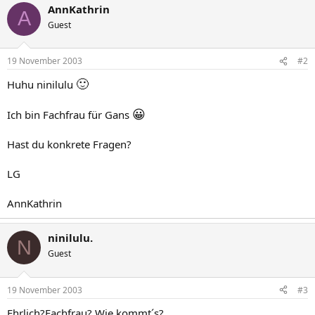
AnnKathrin
A
Guest
19 November 2003
#2
🙂
Huhu ninilulu
😀
Ich bin Fachfrau für Gans
Hast du konkrete Fragen?
LG
AnnKathrin
ninilulu.
N
Guest
19 November 2003
#3
Ehrlich?Fachfrau? Wie kommt´s?