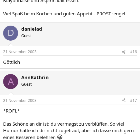
Mayonnaise und Aspirin kalt essen.
Viel Spaß beim Kochen und guten Appetit - PROST :engel
danielad
D
Guest
21 November 2003
#16
Göttlich
AnnKathrin
A
Guest
21 November 2003
#17
*ROFL*
Das Schöne an dir ist: du vermagst zu verblüffen. So viel
Humor hätte ich dir nicht zugetraut, aber ich lasse mich gern
😀
eines Besseren belehren