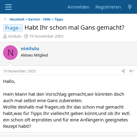
Anmelden
Registrieren
Haushalt + Garten - Hilfe + Tipps
Habt Ihr schon mal Gans gemacht?
Frage -
E
E
ninilulu
19 November 2003
r
r
s
s
ninilulu
N
t
t
Aktives Mitglied
e
e
l
l
l
l
19 November 2003
#1
e
t
r
a
Hallo,
m
mein Mann hat den Vorschlag gemacht,wir könnten doch
auch mal selbst eine Gans zubereiten.
Wollte deshalb mal fragen,ob Ihr das schon mal gemacht
habt,was für Tipps Ihr vielleicht geben könnt,und ob Ihr evtl.
ein schon oft erprobtes und für eine Anfängerin geeignetes
Rezept habt!?