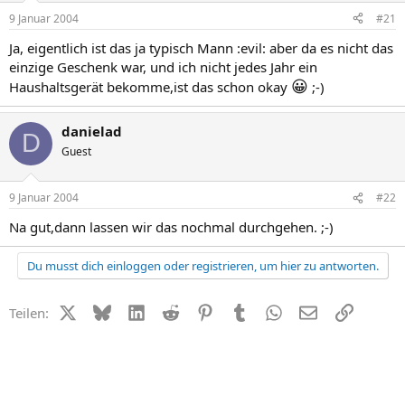
9 Januar 2004
#21
Ja, eigentlich ist das ja typisch Mann :evil: aber da es nicht das
einzige Geschenk war, und ich nicht jedes Jahr ein
😀
Haushaltsgerät bekomme,ist das schon okay
;-)
danielad
D
Guest
9 Januar 2004
#22
Na gut,dann lassen wir das nochmal durchgehen. ;-)
Du musst dich einloggen oder registrieren, um hier zu antworten.
X (Twitter)
Bluesky
LinkedIn
Reddit
Pinterest
Tumblr
WhatsApp
E-Mail
Link
Teilen: