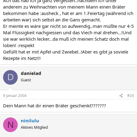
Ach das hab ich ja ganz vergessen..nachdem ich unter
anderem zu Weihnachten von meinem Mann einen Bräter
bekommen habe :ausheck , hat er am 1.Feiertag (während ich
arbeiten war) sich selbst an die Gans gemacht.
Er meinte es wäre gar nicht so aufwendig..man müßte nur 4-5
Mal Flüssigkeit nachgiessen und das Viech mal drehen...!Und
sie war wirklich lecker...da muß ich meinen Schatz doch mal
loben! :respekt
Gefüllt hat er mit Apfel und Zwiebel..!Aber es gibt ja soviele
Rezepte im Netz!!!
danielad
D
Guest
9 Januar 2004
#20
Dein Mann hat dir einen Bräter geschenkt???????
ninilulu
N
Aktives Mitglied