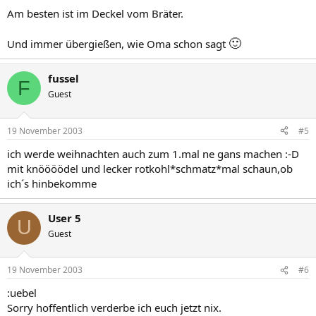
Am besten ist im Deckel vom Bräter.
🙂
Und immer übergießen, wie Oma schon sagt
fussel
F
Guest
19 November 2003
#5
ich werde weihnachten auch zum 1.mal ne gans machen :-D
mit knöööödel und lecker rotkohl*schmatz*mal schaun,ob
ich´s hinbekomme
User 5
U
Guest
19 November 2003
#6
:uebel
Sorry hoffentlich verderbe ich euch jetzt nix.