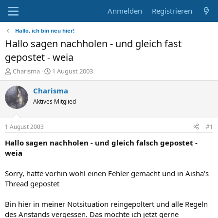
Anmelden
Registrieren
Hallo, ich bin neu hier!
Hallo sagen nachholen - und gleich fast
gepostet - weia
E
E
Charisma
1 August 2003
r
r
s
s
Charisma
t
t
Aktives Mitglied
e
e
l
l
l
l
1 August 2003
#1
e
t
r
a
Hallo sagen nachholen - und gleich falsch gepostet -
m
weia
Sorry, hatte vorhin wohl einen Fehler gemacht und in Aisha's
Thread gepostet
Bin hier in meiner Notsituation reingepoltert und alle Regeln
des Anstands vergessen. Das möchte ich jetzt gerne