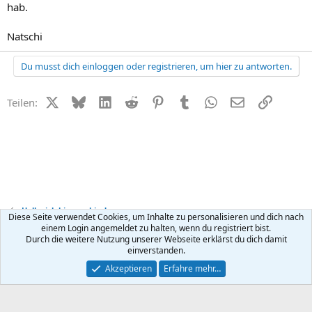
hab.
Natschi
Du musst dich einloggen oder registrieren, um hier zu antworten.
X (Twitter)
Bluesky
LinkedIn
Reddit
Pinterest
Tumblr
WhatsApp
E-Mail
Link
Teilen:
Hallo, ich bin neu hier!
Diese Seite verwendet Cookies, um Inhalte zu personalisieren und dich nach
einem Login angemeldet zu halten, wenn du registriert bist.
Durch die weitere Nutzung unserer Webseite erklärst du dich damit
Kontakt
Nutzungsbedingungen
Datenschutz
Hilfe
R
einverstanden.
S
S
®
Community platform by XenForo
© 2010-2026 XenForo Ltd.
Akzeptieren
Erfahre mehr…