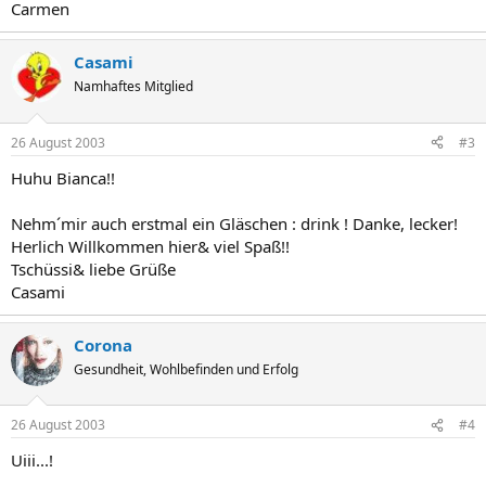
Carmen
Casami
Namhaftes Mitglied
26 August 2003
#3
Huhu Bianca!!
Nehm´mir auch erstmal ein Gläschen : drink ! Danke, lecker!
Herlich Willkommen hier& viel Spaß!!
Tschüssi& liebe Grüße
Casami
Corona
Gesundheit, Wohlbefinden und Erfolg
26 August 2003
#4
Uiii...!