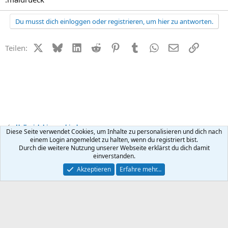
Du musst dich einloggen oder registrieren, um hier zu antworten.
X (Twitter)
Bluesky
LinkedIn
Reddit
Pinterest
Tumblr
WhatsApp
E-Mail
Link
Teilen:
Hallo, ich bin neu hier!
Diese Seite verwendet Cookies, um Inhalte zu personalisieren und dich nach
einem Login angemeldet zu halten, wenn du registriert bist.
Durch die weitere Nutzung unserer Webseite erklärst du dich damit
Kontakt
Nutzungsbedingungen
Datenschutz
Hilfe
R
einverstanden.
S
S
®
Community platform by XenForo
© 2010-2026 XenForo Ltd.
Akzeptieren
Erfahre mehr…