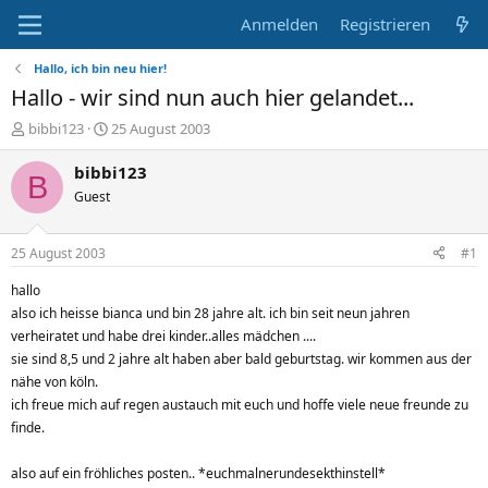
Anmelden
Registrieren
Hallo, ich bin neu hier!
Hallo - wir sind nun auch hier gelandet...
E
E
bibbi123
25 August 2003
r
r
s
s
bibbi123
B
t
t
Guest
e
e
l
l
l
l
25 August 2003
#1
e
t
r
a
hallo
m
also ich heisse bianca und bin 28 jahre alt. ich bin seit neun jahren
verheiratet und habe drei kinder..alles mädchen ....
sie sind 8,5 und 2 jahre alt haben aber bald geburtstag. wir kommen aus der
nähe von köln.
ich freue mich auf regen austauch mit euch und hoffe viele neue freunde zu
finde.
also auf ein fröhliches posten.. *euchmalnerundesekthinstell*