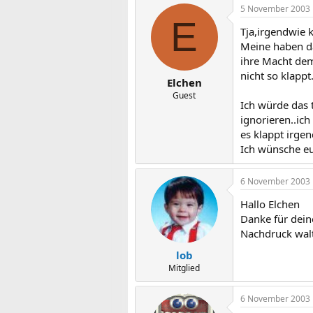
5 November 2003
E
Tja,irgendwie k
Meine haben da
ihre Macht dem
nicht so klappt.
Elchen
Guest
Ich würde das 
ignorieren..ic
es klappt irge
Ich wünsche eu
6 November 2003
Hallo Elchen
Danke für dein
Nachdruck wal
lob
Mitglied
6 November 2003