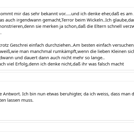
ommt mir das sehr bekannt vor.....und ich denke eher,daß es am Al
s auch irgendwann gemacht,Terror beim Wickeln..Ich glaube,da
onstrieren,denn sie merken ja schon,daß die Eltern schnell verz
.
trotz Geschrei einfach durchziehen..Am besten einfach versuche
h weiß,wie man manchmal rumkämpft,wenn die lieben Kleinen sich
ndwann und dauert dann auch nicht mehr so lange..
ch viel Erfolg,denn ich denke nicht,daß ihr was falsch macht
e Antwort. Ich bin nun etwas beruhigter, da ich weiss, dass ma
ten lassen muss.