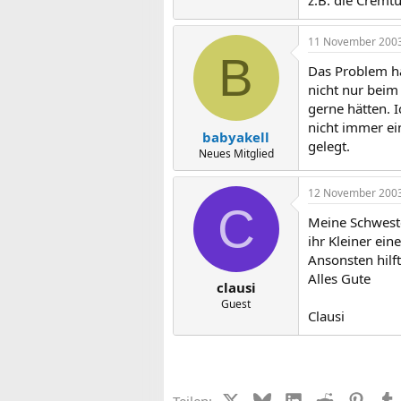
z.B. die Cremtub
11 November 200
B
Das Problem ha
nicht nur beim
gerne hätten. 
nicht immer ei
babyakell
gelegt.
Neues Mitglied
12 November 200
C
Meine Schweste
ihr Kleiner ein
Ansonsten hilf
Alles Gute
clausi
Guest
Clausi
X (Twitter)
Bluesky
LinkedIn
Reddit
Pinter
Teilen: