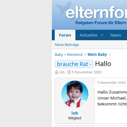
Foren
Aktuelles
News
Neue Beiträge
Baby + Kleinkind
Mein Baby
Hallo
brauche Rat -
E
E
lob
5 November 2003
r
r
s
s
5 November 2003
t
t
Hallo Zusamm
e
e
l
l
Unser Michael,
l
l
bekommt richti
e
t
lob
r
a
m
Mitglied