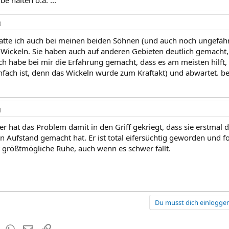
e halten o.ä. ...
3
tte ich auch bei meinen beiden Söhnen (und auch noch ungefähr 
 Wickeln. Sie haben auch auf anderen Gebieten deutlich gemacht,
Ich habe bei mir die Erfahrung gemacht, dass es am meisten hilf
nfach ist, denn das Wickeln wurde zum Kraftakt) und abwartet. bei
3
r hat das Problem damit in den Griff gekriegt, dass sie erstmal d
en Aufstand gemacht hat. Er ist total eifersüchtig geworden und f
t größtmögliche Ruhe, auch wenn es schwer fällt.
Du musst dich einloggen
est
Tumblr
WhatsApp
E-Mail
Link