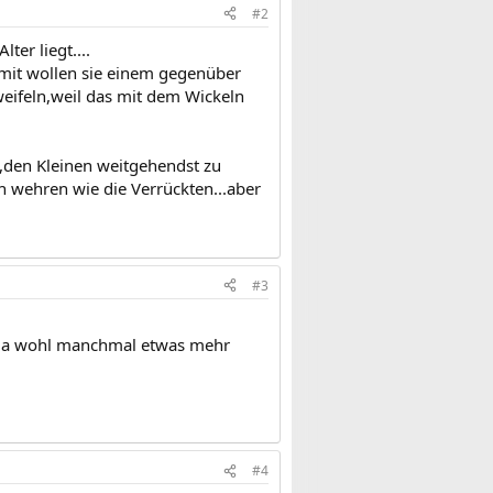
#2
ter liegt....
mit wollen sie einem gegenüber
weifeln,weil das mit dem Wickeln
n,den Kleinen weitgehendst zu
 wehren wie die Verrückten...aber
#3
n da wohl manchmal etwas mehr
#4