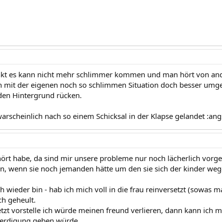
t es kann nicht mehr schlimmer kommen und man hört von and
mit der eigenen noch so schlimmen Situation doch besser umge
 den Hintergrund rücken.
warscheinlich nach so einem Schicksal in der Klapse gelandet :ang
hört habe, da sind mir unsere probleme nur noch lächerlich vor
n, wenn sie noch jemanden hätte um den sie sich der kinder wege
ch wieder bin - hab ich mich voll in die frau reinversetzt (sowas m
ch geheult.
tzt vorstelle ich würde meinen freund verlieren, dann kann ich m
eerdigung geben würde.