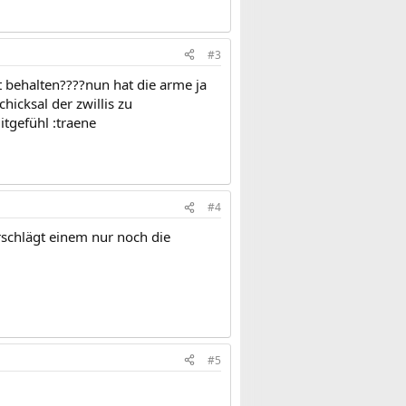
#3
t behalten????nun hat die arme ja
icksal der zwillis zu
itgefühl :traene
#4
rschlägt einem nur noch die
#5