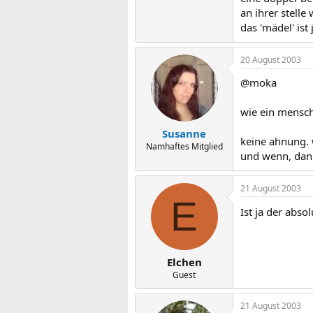
an ihrer stelle
das 'mädel' ist 
20 August 2003
@moka
wie ein mensc
Susanne
keine ahnung. 
Namhaftes Mitglied
und wenn, dann
21 August 2003
E
Ist ja der abso
Elchen
Guest
21 August 2003