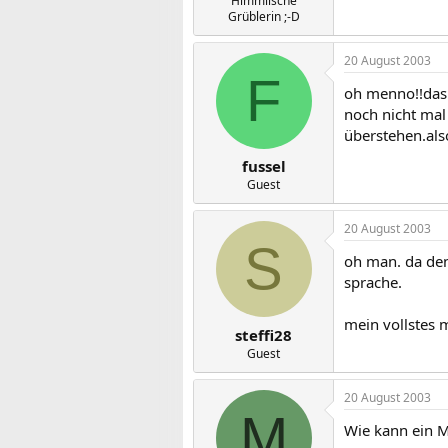
Himmlische
Grüblerin ;-D
20 August 2003
F
oh menno!!das 
noch nicht mal
überstehen.als
fussel
Guest
20 August 2003
S
oh man. da den
sprache.
mein vollstes m
steffi28
Guest
20 August 2003
M
Wie kann ein M