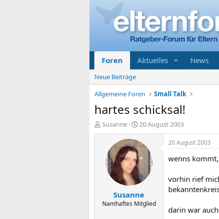
Foren
Aktuelles
News
Neue Beiträge
Allgemeine Foren
Small Talk
hartes schicksal!
E
E
Susanne
20 August 2003
r
r
s
s
20 August 2003
t
t
wenns kommt, d
e
e
l
l
l
l
vorhin rief mi
e
t
bekanntenkreis
Susanne
r
a
m
Namhaftes Mitglied
darin war auch 