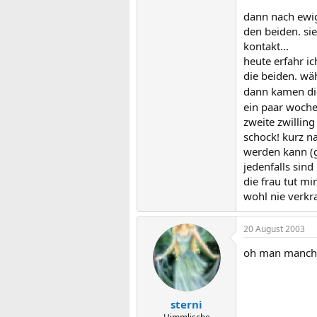
dann nach ewige
den beiden. si
kontakt...
heute erfahr i
die beiden. wä
dann kamen die
ein paar woche
zweite zwilling
schock! kurz n
werden kann (ge
jedenfalls sind
die frau tut mir
wohl nie verkra
20 August 2003
oh man manche 
sterni