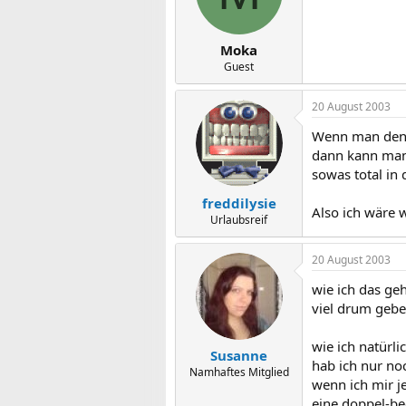
Moka
Guest
20 August 2003
Wenn man denk
dann kann man 
sowas total in
freddilysie
Also ich wäre 
Urlaubsreif
20 August 2003
wie ich das ge
viel drum gebe
wie ich natürli
Susanne
hab ich nur no
Namhaftes Mitglied
wenn ich mir je
eine doppel-b