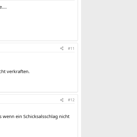
....
#11
ht verkraften.
#12
ls wenn ein Schicksalsschlag nicht