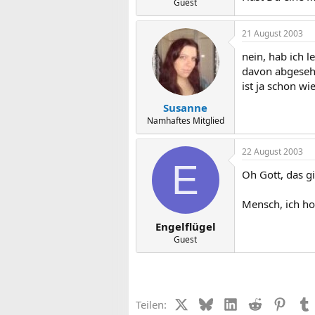
Guest
21 August 2003
nein, hab ich l
davon abgesehn
ist ja schon wi
Susanne
Namhaftes Mitglied
22 August 2003
E
Oh Gott, das gi
Mensch, ich ho
Engelflügel
Guest
X (Twitter)
Bluesky
LinkedIn
Reddit
Pinter
Teilen: