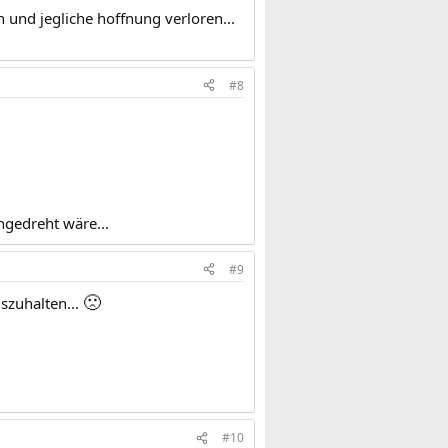
n und jegliche hoffnung verloren...
#8
hgedreht wäre...
#9
🙁
uszuhalten...
#10