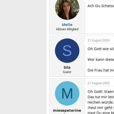
Ach Du Scheisse
Melle
Aktives Mitglied
21 August 2003
S
Oh Gott wie sc
Wer kann diese
Sila
Die Frau hat m
Guest
21 August 2003
M
Oh Gott! :trae
Das tut mir lei
reichen würde. 
:heul mir geht
miesepeterine
Hast Du eine M