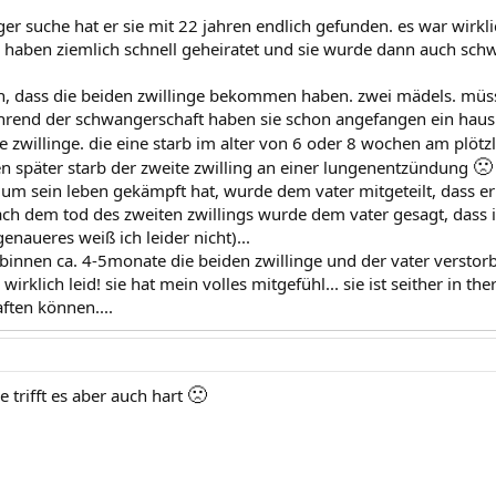
r suche hat er sie mit 22 jahren endlich gefunden. es war wirklic
e haben ziemlich schnell geheiratet und sie wurde dann auch schwa
ch, dass die beiden zwillinge bekommen haben. zwei mädels. müss
hrend der schwangerschaft haben sie schon angefangen ein haus zu
 zwillinge. die eine starb im alter von 6 oder 8 wochen am plötz
🙁
n später starb der zweite zwilling an einer lungenentzündung
 um sein leben gekämpft hat, wurde dem vater mitgeteilt, dass er 
ach dem tod des zweiten zwillings wurde dem vater gesagt, dass 
naueres weiß ich leider nicht)...
 binnen ca. 4-5monate die beiden zwillinge und der vater verstor
 wirklich leid! sie hat mein volles mitgefühl... sie ist seither in t
ften können....
🙁
trifft es aber auch hart