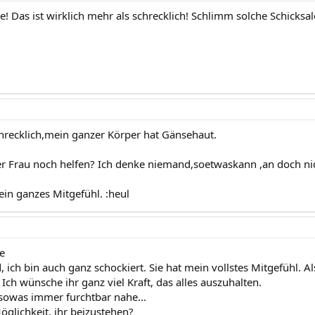
! Das ist wirklich mehr als schrecklich! Schlimm solche Schicksale
hrecklich,mein ganzer Körper hat Gänsehaut.
r Frau noch helfen? Ich denke niemand,soetwaskann ,an doch nic
ein ganzes Mitgefühl. :heul
ne
d, ich bin auch ganz schockiert. Sie hat mein vollstes Mitgefühl. A
Ich wünsche ihr ganz viel Kraft, das alles auszuhalten.
 sowas immer furchtbar nahe...
öglichkeit, ihr beizustehen?