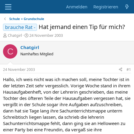
Anmelden
Registrieren
Schule + Grundschule
Hat jemand einen Tip für mich?
brauche Rat -
E
E
Chatgirl
24 November 2003
r
r
s
s
Chatgirl
C
t
t
Namhaftes Mitglied
e
e
l
l
l
l
24 November 2003
#1
e
t
r
a
Hallo, ich weis nicht was ich machen soll, meine Tochter ist in
m
der letzten Zeit sehr vergesslich. Vorige Woche stand in ihrem
Hausaufgabenheft, von der Lehrerin geschrieben, das meine
Tochter des öfteren Teile der Hausaufgaben vergessen hat, sie
vergißt in der Schule sogar ihre Aufgaben aufzuschreiben,
dann hat sie Tage lang ihre Sachunterrichtsmappe unterm
Schreibtisch liegen lassen, da schrieb die lehrerin
Sachunterrichtsmappe fehlt, dann ging sie an Helloween zu
einer Party bei eine Freundin, da vergaß sie ihre