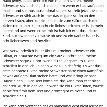
Hallo Jenny, ja das kenn ich von meinem Neffen, meine
Schwester sitz auch täglich neben ihm wenn er hausaufgaben
macht, und sie mus tausendmal sagen "schreib jetzt" . Meine
Schwester erzählt auch immer das es ganz schön an den
nerven kratzt, aber konziquent ist sie zum Glück, auch der
kleine (er ist jetzt 7 ) ist echt ein liebes kerlchen, er ist ja mein
Patenkind und wenn er bei mir ist hab ich echt das liebste
Kind, auch wenn er zu Hause ab und zu ein Racker ist. Er ist
echt liebenswert und herzlich.
Was verwunderlich ist, er übte mit meiner Schwester ein
Diktat, er brauchte ewig um ein Satz zu schreiben, meine
Schwester sagte zu ihm "wenn du so langsam im Diktat
schreibst in der Schule dann wirst Du nicht ferig. Es war das
erste benotete Diktat, meine Schwester hatte einen Kampf bis
er was auf dem Blatt stehen hatte und was bringt er nach
Hause einen 1. Den Text komplett, das kann man echt nicht
erklären. Auch in der Schule wenn sie ein Diktat übten, wurde
er nie fertif mit dem Text und promt gibt es Noten und er
schreibt eine 1.
Ich kann echt verstehen das es manchmal echt nicht leicht ist,