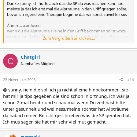
Danke sunny, ich hoffe auch das die SP da was machen kann, sie
meinte ja das ich erst mal die Alpträume in den Griff griegen sollte,
bevor ich irgend eine Therapie beginne das wir sonst zuviel für sie.
Ähmm... :confused
wenn du die Alpträume alleine in den Griff bekommen sollst,wozu
ist sie denn da.Die Alpträume sind doch eine Reaktion,daß da schon
Zum Vergrößern anklicken....
eine Verarbeitung stattfindet und dabei braucht sie doch die Hilfe.
Ich kann mir vorstellen,daß das nervig ist.
Chatgirl
Es wird schon wieder werden.
C
Namhaftes Mitglied
LG
sunny61 :sonne
25 November 2003
#14
@ sunny, nein die soll ich ja nicht alleine hinbekommen, sie
hat mir ja tips gegeben die sind schon in ortnung, ich war ja
schon 2 mal bei ihr und schau mal wenn Du zeit hast bitte
unter gesunheit und wellness/meine Tochter hat Alpträume,
da hab ich einen Bericht geschrieben was die SP geraten hat.
Ich mus sagen sie hat mir sehr viel mut gemacht.
sunny61