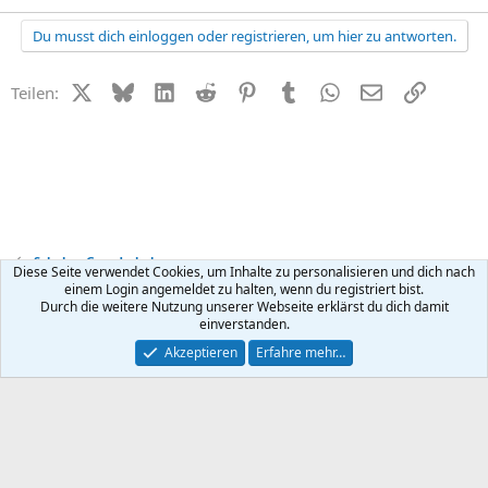
Du musst dich einloggen oder registrieren, um hier zu antworten.
X (Twitter)
Bluesky
LinkedIn
Reddit
Pinterest
Tumblr
WhatsApp
E-Mail
Link
Teilen:
Schule + Grundschule
Diese Seite verwendet Cookies, um Inhalte zu personalisieren und dich nach
einem Login angemeldet zu halten, wenn du registriert bist.
Durch die weitere Nutzung unserer Webseite erklärst du dich damit
Kontakt
Nutzungsbedingungen
Datenschutz
Hilfe
R
einverstanden.
S
S
®
Community platform by XenForo
© 2010-2026 XenForo Ltd.
Akzeptieren
Erfahre mehr…