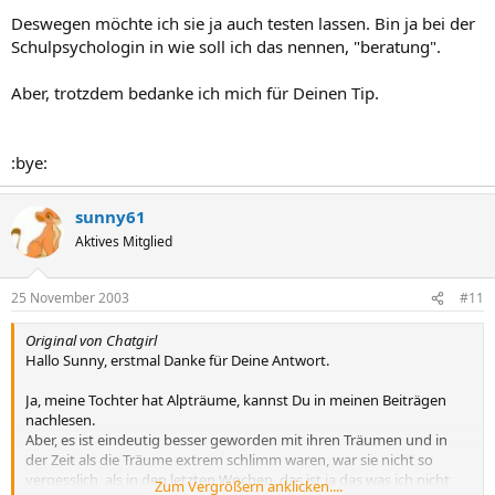
Deswegen möchte ich sie ja auch testen lassen. Bin ja bei der
Schulpsychologin in wie soll ich das nennen, "beratung".
Aber, trotzdem bedanke ich mich für Deinen Tip.
:bye:
sunny61
Aktives Mitglied
25 November 2003
#11
Original von Chatgirl
Hallo Sunny, erstmal Danke für Deine Antwort.
Ja, meine Tochter hat Alpträume, kannst Du in meinen Beiträgen
nachlesen.
Aber, es ist eindeutig besser geworden mit ihren Träumen und in
der Zeit als die Träume extrem schlimm waren, war sie nicht so
vergesslich, als in den letzten Wochen, das ist ja das was ich nicht
Zum Vergrößern anklicken....