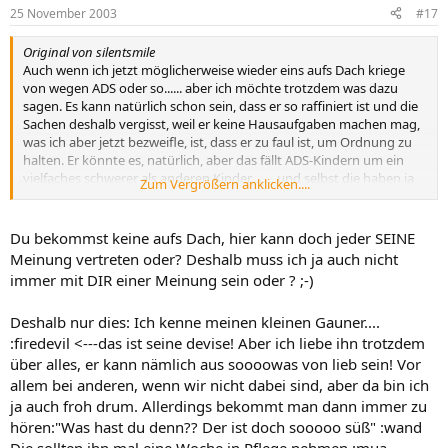
25 November 2003
#17
Original von silentsmile
Auch wenn ich jetzt möglicherweise wieder eins aufs Dach kriege
von wegen ADS oder so...... aber ich möchte trotzdem was dazu
sagen. Es kann natürlich schon sein, dass er so raffiniert ist und die
Sachen deshalb vergisst, weil er keine Hausaufgaben machen mag,
was ich aber jetzt bezweifle, ist, dass er zu faul ist, um Ordnung zu
halten. Er könnte es, natürlich, aber das fällt ADS-Kindern um ein
vielfaches schwerer als anderen Kinder........ und selbst die haben ja
Zum Vergrößern anklicken....
gelegentlich Probleme mit der Ordnung.
Du bekommst keine aufs Dach, hier kann doch jeder SEINE
Meinung vertreten oder? Deshalb muss ich ja auch nicht
immer mit DIR einer Meinung sein oder ? ;-)
Deshalb nur dies: Ich kenne meinen kleinen Gauner....
:firedevil <---das ist seine devise! Aber ich liebe ihn trotzdem
über alles, er kann nämlich aus soooowas von lieb sein! Vor
allem bei anderen, wenn wir nicht dabei sind, aber da bin ich
ja auch froh drum. Allerdings bekommt man dann immer zu
hören:"Was hast du denn?? Der ist doch sooooo süß" :wand