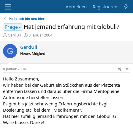
Anmelden
Registrieren
Hallo, ich bin neu hier!
Hat jemand Erfahrung mit Globuli?
Frage -
E
E
GerdUli
8 Januar 2004
r
r
s
s
GerdUli
G
t
t
Neues Mitglied
e
e
l
l
l
l
8 Januar 2004
#1
e
t
r
a
Hallo Zusammen,
m
wir haben bei der Geburt ein Stückchen aus der Platzenta
entfernen lassen und daraus über die Firma Mentop eine
Autonosode herstellen lassen.
Es gibt bis jetzt sehr wenig Erfahrungsberichte bzgl.
Dosierung etc. bei dem "Medikament".
Hat hier zufällig jemand Erfahrungen mit den Globuli's?
Wäre Klasse, Danke!