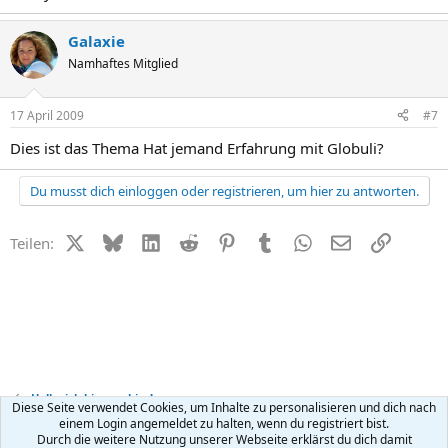
Galaxie
Namhaftes Mitglied
17 April 2009
#7
Dies ist das Thema Hat jemand Erfahrung mit Globuli?
Du musst dich einloggen oder registrieren, um hier zu antworten.
X (Twitter)
Bluesky
LinkedIn
Reddit
Pinterest
Tumblr
WhatsApp
E-Mail
Link
Teilen:
Hallo, ich bin neu hier!
Diese Seite verwendet Cookies, um Inhalte zu personalisieren und dich nach
einem Login angemeldet zu halten, wenn du registriert bist.
Durch die weitere Nutzung unserer Webseite erklärst du dich damit
Kontakt
Nutzungsbedingungen
Datenschutz
Hilfe
R