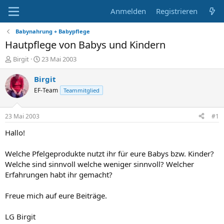
Anmelden
Registrieren
Babynahrung + Babypflege
Hautpflege von Babys und Kindern
E
E
Birgit
23 Mai 2003
r
r
s
s
Birgit
t
t
EF-Team
Teammitglied
e
e
l
l
l
l
23 Mai 2003
#1
e
t
r
a
Hallo!
m
Welche Pfelgeprodukte nutzt ihr für eure Babys bzw. Kinder?
Welche sind sinnvoll welche weniger sinnvoll? Welcher
Erfahrungen habt ihr gemacht?
Freue mich auf eure Beiträge.
LG Birgit