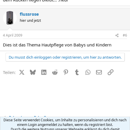
flussrose
hier und jetzt
4 April 2009
#6
Dies ist das Thema Hautpflege von Babys und Kindern
Du musst dich einloggen oder registrieren, um hier zu antworten.
X (Twitter)
Bluesky
LinkedIn
Reddit
Pinterest
Tumblr
WhatsApp
E-Mail
Link
Teilen:
Babynahrung + Babypflege
Diese Seite verwendet Cookies, um Inhalte zu personalisieren und dich nach
einem Login angemeldet zu halten, wenn du registriert bist.
Durch die weitere Nutzung unserer Webseite erklärst du dich damit
Kontakt
Nutzungsbedingungen
Datenschutz
Hilfe
R