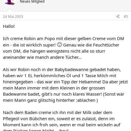
Neues Mitglied
24 Mai 2003
#5
Hallo!
Ich creme Robin am Popo mit dieser gelben Creme vom DM
🙂
ein - die ist wirklich super!
Genau wie die Feuchttücher
vom DM, die hängen wenigstens nicht alle so sturr
aneinander wie manch andere Tücher...
Als wir Robin noch in der Babybadewanne gebadet haben,
haben wir 1 EL herkömmliches Öl und 1 Tasse Milch mit
hineingegeben - das war ein Tipp der Hebamme! Da aber jetzt
mein Mann immer mit dem Kleinen in der grossen
Badewanne badet, gibt's nur noch klares Wasser! (Sonst wär
mein Mann ganz glitschig hinterher :ablachen )
Nach dem Baden creme ich ihn mit der Milk oder dem
Pflegeöl von Bübchen ein, soweit er es zulässt, denn im
Moment kann ich froh sein, wenn er mal beim wickeln auf
dem Rücken liegen bleibt... :heul