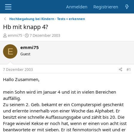
Anmelden
Registrieren
Hochbegabung bei Kindern - Tests + erkennen
Hb mit knapp 4?
E
E
emmi75
7 Dezember 2003
r
r
s
s
emmi75
E
t
t
Guest
e
e
l
l
l
l
7 Dezember 2003
#1
e
t
r
a
Hallo Zusammen,
m
mein Sohn wird im Januar 4 und ist in vielen Bereichen
auffällig.
Zu seinem 2. Geb. bekamt er ein Computerspiel geschenkt
und erlernte innerhalb von einer Woche das Alphabet. Er
besitzt eine schnelle Auffassungsgabe und zählt bis 20. Die
Frage wieviel Kekse er noch hat, wenn er einen von acht isst
beantwortete er mit sieben. Er ist feinmotorisch weit und er