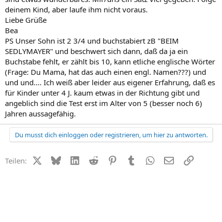
deinem Kind, aber laufe ihm nicht voraus.
Liebe Grüße
Bea
PS Unser Sohn ist 2 3/4 und buchstabiert zB "BEIM
SEDLYMAYER" und beschwert sich dann, daß da ja ein
Buchstabe fehlt, er zählt bis 10, kann etliche englische Wörter
(Frage: Du Mama, hat das auch einen engl. Namen???) und
und und.... Ich weiß aber leider aus eigener Erfahrung, daß es
für Kinder unter 4 J. kaum etwas in der Richtung gibt und
angeblich sind die Test erst im Alter von 5 (besser noch 6)
Jahren aussagefähig.
Du musst dich einloggen oder registrieren, um hier zu antworten.
X (Twitter)
Bluesky
LinkedIn
Reddit
Pinterest
Tumblr
WhatsApp
E-Mail
Link
Teilen: