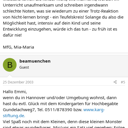
Unterricht unaufmerksam und schreiben irgendwann
schlechte Noten, was sie wiederum zu einer Trotz-Reaktion
von Nicht-lernen bringt - ein Teufelskreis! Solange du also die
Möglichkeit hast, intensiv auf dein Kind und seine
Entwicklung einzugehen, würde ich das tun - zu früh ist es
dafür nie!
MfG, Mia-Maria
beamuenchen
B
Guest
25 Dezember 2003
#5
Hallo Emmi,
wenn du in Hannover und/oder Umgebung wohnst, dann
hast du evtl. Glück mit dem Kindergarten für Hochbegabte
Gundelachweg7, Tel. 0511/878390 bzw.
www.karg-
stiftung.de.
Viel Spaß noch mit dem Kleinen, denn diese kleinen Monster
sind etwas wunderbares. Mir/uns ein Satz viel gegeben: Folge