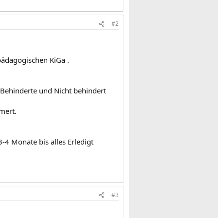
#2
ilpädagogischen KiGa .
r Behinderte und Nicht behindert
mert.
3-4 Monate bis alles Erledigt
#3