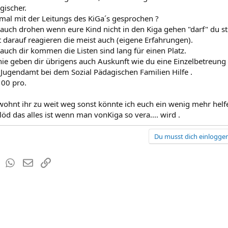
gischer.
mal mit der Leitungs des KiGa´s gesprochen ?
auch drohen wenn eure Kind nicht in den Kiga gehen "darf" du s
t darauf reagieren die meist auch (eigene Erfahrungen).
auch dir kommen die Listen sind lang für einen Platz.
onie geben dir übrigens auch Auskunft wie du eine Einzelbetreung
Jugendamt bei dem Sozial Pädagischen Familien Hilfe .
100 pro.
ohnt ihr zu weit weg sonst könnte ich euch ein wenig mehr helfe
löd das alles ist wenn man vonKiga so vera.... wird .
Du musst dich einloggen
est
Tumblr
WhatsApp
E-Mail
Link