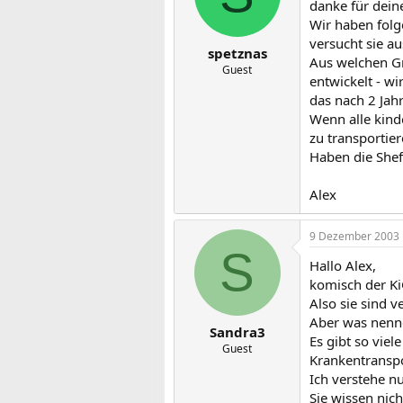
danke für dein
Wir haben folg
versucht sie a
spetznas
Aus welchen Gr
Guest
entwickelt - wi
das nach 2 Jahr
Wenn alle kind
zu transportier
Haben die Sheff
Alex
9 Dezember 2003
S
Hallo Alex,
komisch der Ki
Also sie sind 
Aber was nenne
Sandra3
Es gibt so viel
Guest
Krankentranspo
Ich verstehe nu
Sie wissen nich