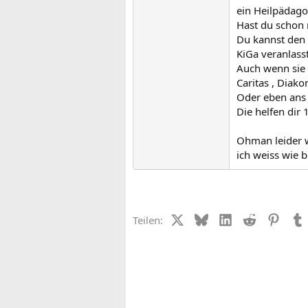
ein Heilpädago
Hast du schon 
Du kannst den 
KiGa veranlass
Auch wenn sie 
Caritas , Diak
Oder eben ans 
Die helfen dir 
Ohman leider w
ich weiss wie b
X (Twitter)
Bluesky
LinkedIn
Reddit
Pinter
Teilen: