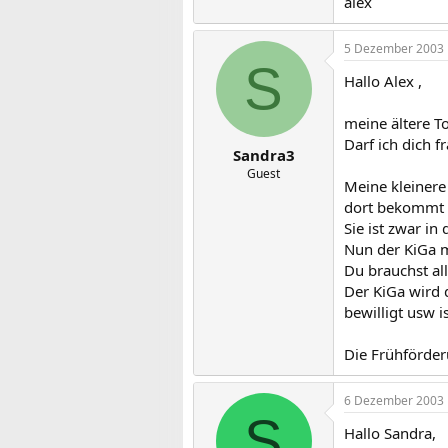
alex
5 Dezember 2003
S
Hallo Alex ,
meine ältere To
Darf ich dich f
Sandra3
Guest
Meine kleinere 
dort bekommt s
Sie ist zwar i
Nun der KiGa m
Du brauchst al
Der KiGa wird d
bewilligt usw is
Die Frühförder
6 Dezember 2003
S
Hallo Sandra,