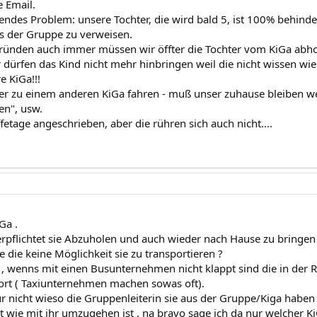
e Email.
endes Problem: unsere Tochter, die wird bald 5, ist 100% behinde
us der Gruppe zu verweisen.
ünden auch immer müssen wir öffter die Tochter vom KiGa abhol
r dürfen das Kind nicht mehr hinbringen weil die nicht wissen wie
e KiGa!!!
er zu einem anderen KiGa fahren - muß unser zuhause bleiben wei
en", usw.
etage angeschrieben, aber die rühren sich auch nicht....
Ga .
verpflichtet sie Abzuholen und auch wieder nach Hause zu bringen 
 die keine Möglichkeit sie zu transportieren ?
e , wenns mit einen Busunternehmen nicht klappt sind die in der R
rt ( Taxiunternehmen machen sowas oft).
r nicht wieso die Gruppenleiterin sie aus der Gruppe/Kiga haben 
t wie mit ihr umzugehen ist , na bravo sage ich da nur welcher K