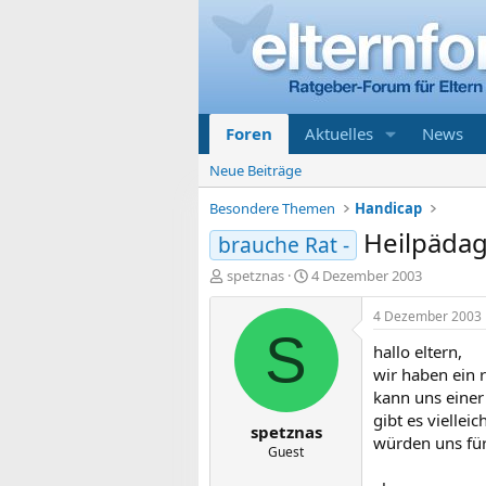
Foren
Aktuelles
News
Neue Beiträge
Besondere Themen
Handicap
Heilpädag
brauche Rat -
E
E
spetznas
4 Dezember 2003
r
r
s
s
4 Dezember 2003
t
t
S
hallo eltern,
e
e
l
l
wir haben ein 
l
l
kann uns einer
e
t
gibt es viellei
spetznas
r
a
würden uns für
m
Guest