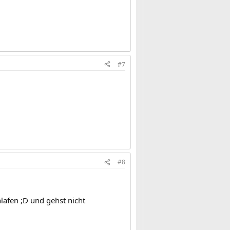
#7
#8
lafen ;D und gehst nicht