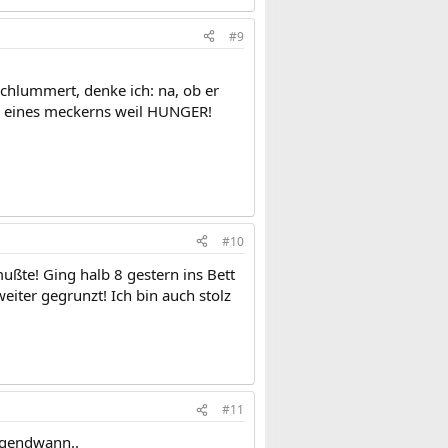
#9
chlummert, denke ich: na, ob er
rm eines meckerns weil HUNGER!
#10
ußte! Ging halb 8 gestern ins Bett
eiter gegrunzt! Ich bin auch stolz
#11
irgendwann..