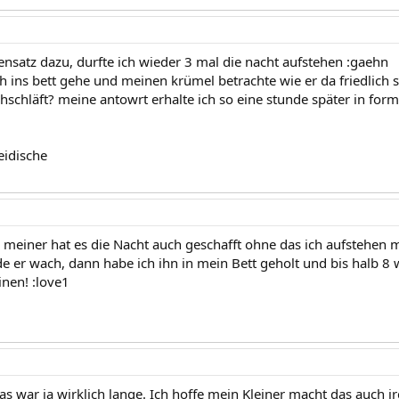
ensatz dazu, durfte ich wieder 3 mal die nacht aufstehen :gaehn
 ins bett gehe und meinen krümel betrachte wie er da friedlich s
hschläft? meine antowrt erhalte ich so eine stunde später in fo
eidische
, meiner hat es die Nacht auch geschafft ohne das ich aufstehen m
 er wach, dann habe ich ihn in mein Bett geholt und bis halb 8 w
inen! :love1
as war ja wirklich lange. Ich hoffe mein Kleiner macht das auch 