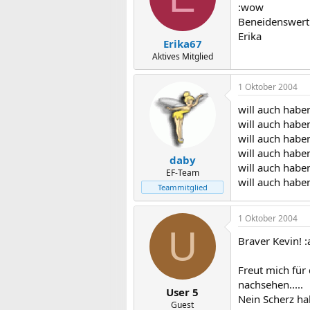
:wow
Beneidenswert
Erika
Erika67
Aktives Mitglied
1 Oktober 2004
will auch habe
will auch habe
will auch habe
will auch habe
daby
will auch habe
EF-Team
will auch habe
Teammitglied
1 Oktober 2004
U
Braver Kevin! 
Freut mich für
nachsehen.....
User 5
Nein Scherz ha
Guest