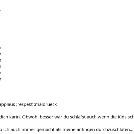
.
n
n
n
n
n
n
:applaus :respekt :maldrueck
 dich karin. Obwohl besser wär du schläfst auch wenn die Kids sch
b ich auch immer gemacht als meine anfingen durchzuschlafen...