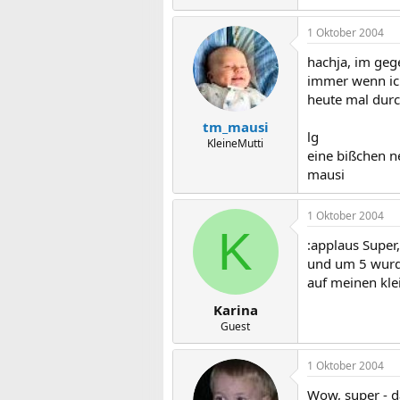
1 Oktober 2004
hachja, im geg
immer wenn ich
heute mal durc
tm_mausi
lg
KleineMutti
eine bißchen n
mausi
1 Oktober 2004
K
:applaus Super
und um 5 wurde
auf meinen kle
Karina
Guest
1 Oktober 2004
Wow, super - d