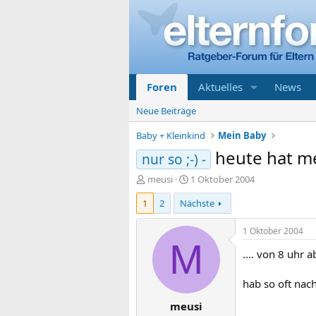
Foren
Aktuelles
News
Neue Beiträge
Baby + Kleinkind
Mein Baby
heute hat me
nur so ;-) -
E
E
meusi
1 Oktober 2004
r
r
1
2
Nächste
s
s
t
t
e
e
1 Oktober 2004
l
l
M
.... von 8 uhr 
l
l
e
t
r
a
hab so oft nac
m
meusi