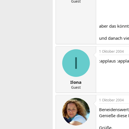
Guest
aber das könnt
und danach vie
1 Oktober 2004
I
:applaus :appl
Ilona
Guest
1 Oktober 2004
Beneidenswert....
Genieße diese 
Grüße,