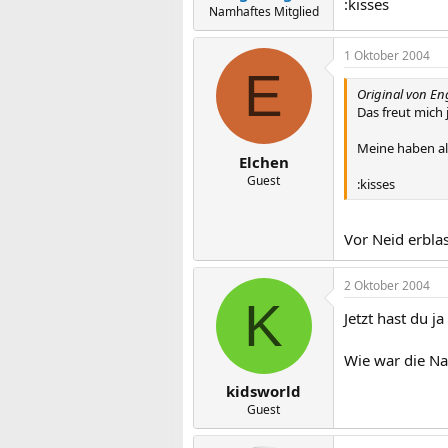
:kisses
Namhaftes Mitglied
1 Oktober 2004
E
Original von En
Das freut mich j
Meine haben al
Elchen
Guest
:kisses
Vor Neid erblas
2 Oktober 2004
K
Jetzt hast du j
Wie war die Na
kidsworld
Guest