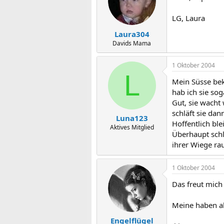
LG, Laura
Laura304
Davids Mama
1 Oktober 2004
L
Mein Süsse bek
hab ich sie so
Gut, sie wacht 
schläft sie da
Luna123
Hoffentlich ble
Aktives Mitglied
Überhaupt schlä
ihrer Wiege ra
1 Oktober 2004
Das freut mich 
Meine haben al
Engelflügel