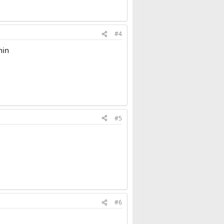
#4
hin
#5
#6