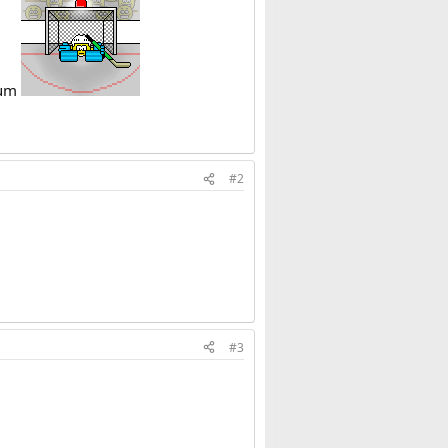
zum
#2
#3