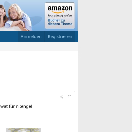
Anmelden
Registrieren
#1
 wat für n :engel
h