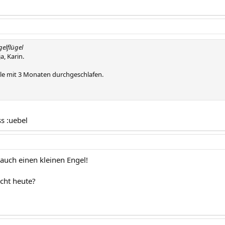
gelflügel
a, Karin.
le mit 3 Monaten durchgeschlafen.
s :uebel
a auch einen kleinen Engel!
cht heute?