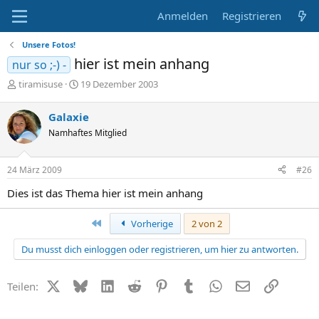
Anmelden
Registrieren
Unsere Fotos!
hier ist mein anhang
nur so ;-) -
E
E
tiramisuse
19 Dezember 2003
r
r
s
s
Galaxie
t
t
Namhaftes Mitglied
e
e
l
l
l
l
24 März 2009
#26
e
t
r
a
Dies ist das Thema hier ist mein anhang
m
Erste
Vorherige
2 von 2
Du musst dich einloggen oder registrieren, um hier zu antworten.
X (Twitter)
Bluesky
LinkedIn
Reddit
Pinterest
Tumblr
WhatsApp
E-Mail
Link
Teilen: