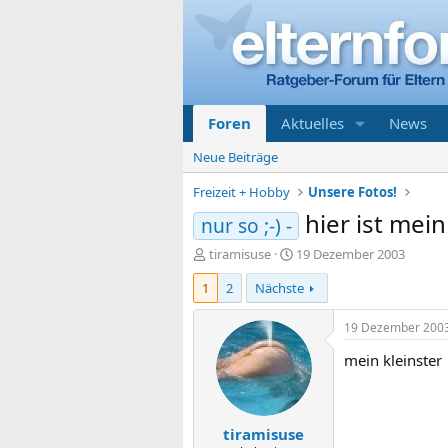
Foren
Aktuelles
News
Neue Beiträge
Freizeit + Hobby
Unsere Fotos!
hier ist mei
nur so ;-) -
E
E
tiramisuse
19 Dezember 2003
r
r
1
2
Nächste
s
s
t
t
e
e
19 Dezember 200
l
l
mein kleinster
l
l
e
t
r
a
m
tiramisuse