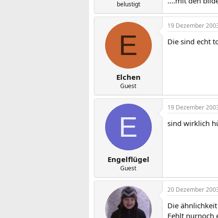
....mit den bil
belustigt
19 Dezember 200
E
Die sind echt t
Elchen
Guest
19 Dezember 200
E
sind wirklich h
Engelflügel
Guest
20 Dezember 200
Die ähnlichkeit
Fehlt nurnoch e