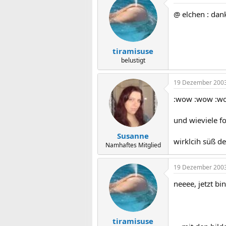
@ elchen : dan
tiramisuse
belustigt
19 Dezember 200
:wow :wow :w
und wieviele f
Susanne
wirklcih süß d
Namhaftes Mitglied
19 Dezember 200
neeee, jetzt bin 
tiramisuse