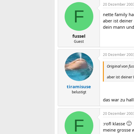
20 Dezember 200
F
nette family h
aber ist deiner 
dein mann und 
fussel
Guest
20 Dezember 200
Original von fus
aber ist deiner 
tiramisuse
belustigt
das war zu hal
20 Dezember 200
F
🙂
:rofl klasse
meine grosse w