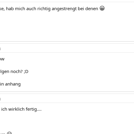
😀
ke, hab mich auch richtig angestrengt bei denen
3
ow
olgen noch? ;D
ein anhang
3
ich wirklich fertig....