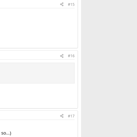
#15
#16
#17
so...)