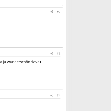
#2
#3
st ja wunderschön :love1
#4