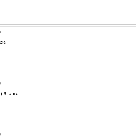
3
exe
3
( 9 jahre)
3