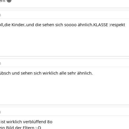
😀
dern
3
oll,die Kinder..und die sehen sich soooo ähnlich.KLASSE :respekt
3
übsch und sehen sich wirklich alle sehr ähnlich.
3
 ist wirklich verblüffend 8o
in Bild der Eltern :-D