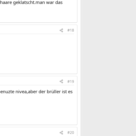
e haare geklatscht.man war das
#18
#19
uzte nivea,aber der brüller ist es
#20