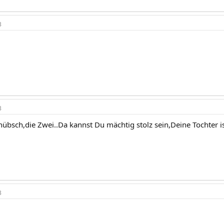
3
3
hübsch,die Zwei..Da kannst Du mächtig stolz sein,Deine Tochter i
3