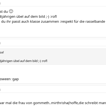
3
🙂
ast du
8jährigen übel auf dem bild ;-) :rofl
du ihr passt auch klasse zusammen :respekt für die rasselbande
3
sel
8jährigen übel auf dem bild ;-) :rofl
loween :gap
3
ar mal die frau von gommeth..mirthrisha(hoffe,die schreibt man 