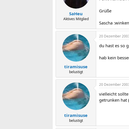
Grüße
SaHeu
Aktives Mitglied
Sascha :winken
20 Dezember 200
du hast es so g
hab kein besser
tiramisuse
belustigt
20 Dezember 200
vielleicht sol
getrunken hat (
tiramisuse
belustigt