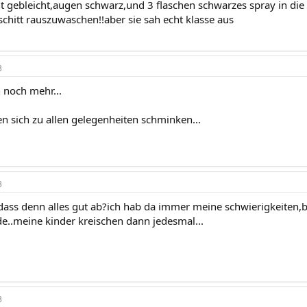
ht gebleicht,augen schwarz,und 3 flaschen schwarzes spray in di
chitt rauszuwaschen!!aber sie sah echt klasse aus
3
 noch mehr...
en sich zu allen gelegenheiten schminken...
3
ss denn alles gut ab?ich hab da immer meine schwierigkeiten,ben
de..meine kinder kreischen dann jedesmal...
3