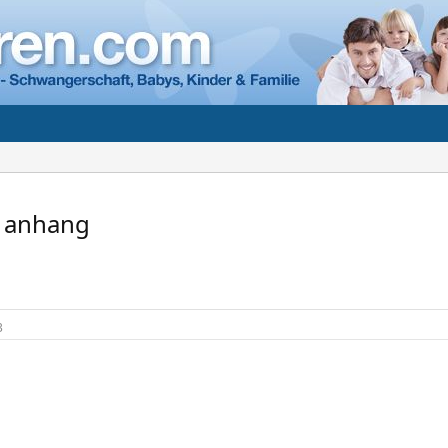
n anhang
3