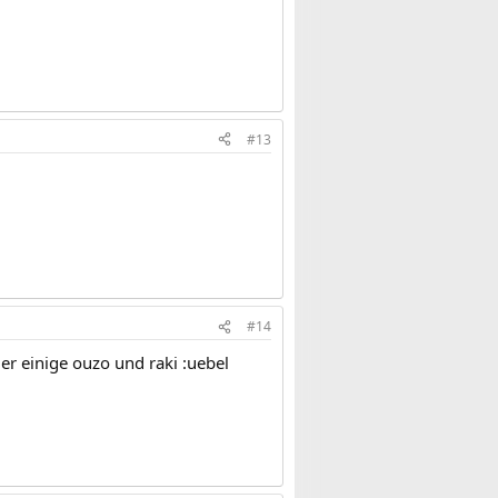
#13
#14
er einige ouzo und raki :uebel