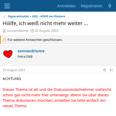
Anmelden
Registrieren
Hyperaktivität + ADS - ADHS bei Kindern
Hiiilfe, ich weiß nicht mehr weiter ...
E
E
sonnenblume
20 August 2003
r
r
s
Für weitere Antworten geschlossen.
s
t
t
e
e
sonnenblume
l
l
Petra1968
l
l
e
t
r
a
20 August 2003
#1
m
ACHTUNG
Dieses Thema ist alt und die Diskussionsteilnehmer vielleicht
schon gar nicht mehr hier unterwegs. Wenn Sie über dieses
Thema diskutieren möchten, erstellen Sie bitte einfach ein
neues Thema