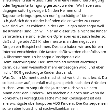
oder Tagesunterbringung gesteckt werden. Wir haben uns
dagegen sofort geweigert. In den Heimen und
Tagesunterbringungen, sin nur " geschädigte " Kinder.
D.h.,daß sich dort Kinder befinden die entweder zu Hause
weg sind weil es robleme in der Familie gab oder sogar weil
sie Kriminell sind. Ich will hier an dieser Stelle nicht die Kinder
verurteilen, sie sind leider die Opfer,aber es ist auch leider so,
daß sich gerade ADS Kinder meistens an den negativen
Dingen ein Beispiel nehmen. Deshalb haben wir uns für ein
Internat entschieden. Die Kosten dafür werden ebenfalls vom
JA übernommen. Es ist sogar günstiger als die
Heimunterbringung. Der Unterschied besteht allerdings
darin, daß man wesentlich mehr einbezogen wird, und eben
nicht 100% geschädigte Kinder dort sind.
Was Du im Moment durch machst, ist wirklich nicht leicht. Du
solltest aber auf jedenfall mal ganz gezielt nach den Gründen
suchen. Warum Sagt Dir das JA trenne Dich von Deinem
Mann oder den Kindern? Das machen die doch nur wenn da
konkret was vorliegt.Die sache mit der Konsequenz ist das
allerwichtigste überhaupt bei ADS Kindern. Die Konsequenzen
solten aber logisch und nachvollziehbar sein.