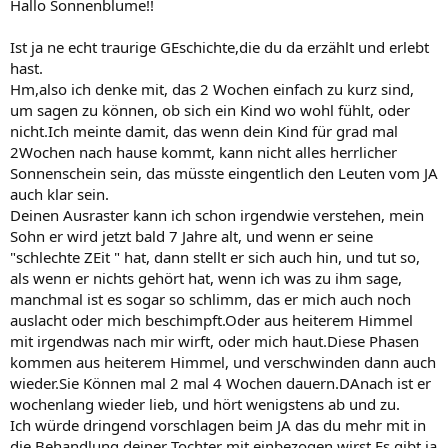
Hallo Sonnenblume!!
Ist ja ne echt traurige GEschichte,die du da erzählt und erlebt
hast.
Hm,also ich denke mit, das 2 Wochen einfach zu kurz sind,
um sagen zu können, ob sich ein Kind wo wohl fühlt, oder
nicht.Ich meinte damit, das wenn dein Kind für grad mal
2Wochen nach hause kommt, kann nicht alles herrlicher
Sonnenschein sein, das müsste eingentlich den Leuten vom JA
auch klar sein.
Deinen Ausraster kann ich schon irgendwie verstehen, mein
Sohn er wird jetzt bald 7 Jahre alt, und wenn er seine
"schlechte ZEit " hat, dann stellt er sich auch hin, und tut so,
als wenn er nichts gehört hat, wenn ich was zu ihm sage,
manchmal ist es sogar so schlimm, das er mich auch noch
auslacht oder mich beschimpft.Oder aus heiterem Himmel
mit irgendwas nach mir wirft, oder mich haut.Diese Phasen
kommen aus heiterem Himmel, und verschwinden dann auch
wieder.Sie Können mal 2 mal 4 Wochen dauern.DAnach ist er
wochenlang wieder lieb, und hört wenigstens ab und zu.
Ich würde dringend vorschlagen beim JA das du mehr mit in
die Behandlung deiner Tochter mit einbezogen wirst.Es gibt ja