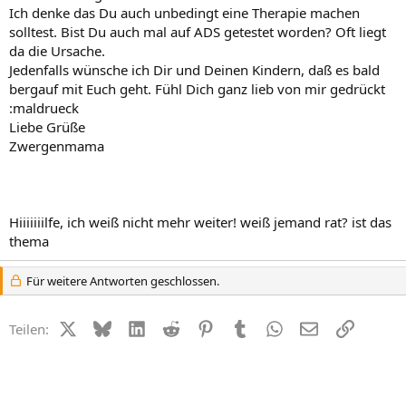
Ich denke das Du auch unbedingt eine Therapie machen
solltest. Bist Du auch mal auf ADS getestet worden? Oft liegt
da die Ursache.
Jedenfalls wünsche ich Dir und Deinen Kindern, daß es bald
bergauf mit Euch geht. Fühl Dich ganz lieb von mir gedrückt
:maldrueck
Liebe Grüße
Zwergenmama
Hiiiiiiilfe, ich weiß nicht mehr weiter! weiß jemand rat? ist das
thema
Für weitere Antworten geschlossen.
X (Twitter)
Bluesky
LinkedIn
Reddit
Pinterest
Tumblr
WhatsApp
E-Mail
Link
Teilen: