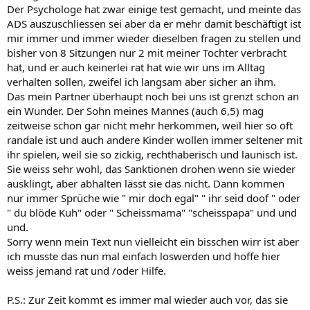
Der Psychologe hat zwar einige test gemacht, und meinte das
ADS auszuschliessen sei aber da er mehr damit beschäftigt ist
mir immer und immer wieder dieselben fragen zu stellen und
bisher von 8 Sitzungen nur 2 mit meiner Tochter verbracht
hat, und er auch keinerlei rat hat wie wir uns im Alltag
verhalten sollen, zweifel ich langsam aber sicher an ihm.
Das mein Partner überhaupt noch bei uns ist grenzt schon an
ein Wunder. Der Sohn meines Mannes (auch 6,5) mag
zeitweise schon gar nicht mehr herkommen, weil hier so oft
randale ist und auch andere Kinder wollen immer seltener mit
ihr spielen, weil sie so zickig, rechthaberisch und launisch ist.
Sie weiss sehr wohl, das Sanktionen drohen wenn sie wieder
ausklingt, aber abhalten lässt sie das nicht. Dann kommen
nur immer Sprüche wie " mir doch egal" " ihr seid doof " oder
" du blöde Kuh" oder " Scheissmama" "scheisspapa" und und
und.
Sorry wenn mein Text nun vielleicht ein bisschen wirr ist aber
ich musste das nun mal einfach loswerden und hoffe hier
weiss jemand rat und /oder Hilfe.
P.S.: Zur Zeit kommt es immer mal wieder auch vor, das sie