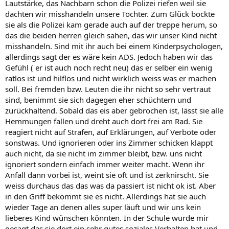
Lautstärke, das Nachbarn schon die Polizei riefen weil sie
dachten wir misshandeln unsere Tochter. Zum Glück bockte
sie als die Polizei kam gerade auch auf der treppe herum, so
das die beiden herren gleich sahen, das wir unser Kind nicht
misshandeln. Sind mit ihr auch bei einem Kinderpsychologen,
allerdings sagt der es wäre kein ADS. Jedoch haben wir das
Gefühl ( er ist auch noch recht neu) das er selber ein wenig
ratlos ist und hilflos und nicht wirklich weiss was er machen
soll. Bei fremden bzw. Leuten die ihr nicht so sehr vertraut
sind, benimmt sie sich dagegen eher schüchtern und
zurückhaltend. Sobald das eis aber gebrochen ist, lässt sie alle
Hemmungen fallen und dreht auch dort frei am Rad. Sie
reagiert nicht auf Strafen, auf Erklärungen, auf Verbote oder
sonstwas. Und ignorieren oder ins Zimmer schicken klappt
auch nicht, da sie nicht im zimmer bleibt, bzw. uns nicht
ignoriert sondern einfach immer weiter macht. Wenn ihr
Anfall dann vorbei ist, weint sie oft und ist zerknirscht. Sie
weiss durchaus das das was da passiert ist nicht ok ist. Aber
in den Griff bekommt sie es nicht. Allerdings hat sie auch
wieder Tage an denen alles super läuft und wir uns kein
lieberes Kind wünschen könnten. In der Schule wurde mir
gesagt das sie dort ein sehr gutes soziales Verhalten hat und