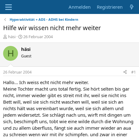
Anmelden
Registrieren
Hyperaktivität + ADS - ADHS bei Kindern
Hilfe wir wissen nicht mehr weiter
E
E
häsi
26 Februar 2004
r
r
s
s
häsi
H
t
t
Guest
e
e
l
l
l
l
26 Februar 2004
#1
e
t
r
a
Hallo... Ich weiss echt nicht mehr weiter.
m
Meine Tochter macht uns total fertig. Sie hört selten bis gar
nicht, immer wieder gibt es streit mit ihr, weil sie nicht ins
Bett will, weil sie sich nicht waschen will, weil sie sich an
nichts hält was vereinbart wurde, weil sie sich allem und
jedem widersetzt. Sie schlägt nach uns, wirft mit dingen um
sich, beschimpft uns, tobt wie eine wilde durch die Wohnung
und zu allem überfluss, fängt sie auch immer wieder an aua
zu schreien wenn wir mit ihr schimpfen. und zwar in einer