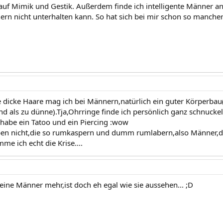
l auf Mimik und Gestik. Außerdem finde ich intelligente Männer an
rn nicht unterhalten kann. So hat sich bei mir schon so manche
icke Haare mag ich bei Männern,natürlich ein guter Körperbau
ind als zu dünne).Tja,Ohrringe finde ich persönlich ganz schnucke
h habe ein Tatoo und ein Piercing :wow
en nicht,die so rumkaspern und dumm rumlabern,also Männer,di
e ich echt die Krise....
eine Männer mehr,ist doch eh egal wie sie aussehen... ;D