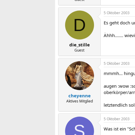
5 Oktober 2003
D
Es geht doch um
Ähhh....... wi
die_stille
Guest
5 Oktober 2003
mmmh... hingu
augen :wow :sc
oberkörper/ar
cheyenne
Aktives Mitglied
letztendlich so
5 Oktober 2003
S
Was ist ein "S