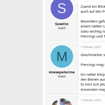
S
Zuerst ein Bli
auch auf den Po
Besonders gefa
Susette
einem netten U
Guest
Ganz wichtig i
Piercings und 
5 Oktober 2003
M
Geschmäcker si
Piercings mag 
miesepeterine
Ein netter Kör
Guest
den Beinen aus
Es hört sich j
Ansonsten mag
5 Oktober 2003