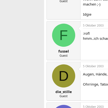
Guest
machen ;-)
Idgie
5 Oktober 2003
F
:rofl
hmm..ich schau
fussel
Guest
5 Oktober 2003
D
Augen, Hände, M
Ohrringe, Tatoo
die_stille
Guest
5 Oktober 2003