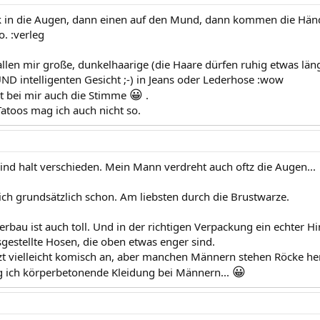
ck in die Augen, dann einen auf den Mund, dann kommen die Hän
. :verleg
llen mir große, dunkelhaarige (die Haare dürfen ruhig etwas län
ND intelligenten Gesicht ;-) in Jeans oder Lederhose :wow
😀
st bei mir auch die Stimme
.
Tatoos mag ich auch nicht so.
nd halt verschieden. Mein Mann verdreht auch oftz die Augen...
ich grundsätzlich schon. Am liebsten durch die Brustwarze.
perbau ist auch toll. Und in der richtigen Verpackung ein echter 
gestellte Hosen, die oben etwas enger sind.
etzt vielleicht komisch an, aber manchen Männern stehen Röcke h
😀
 ich körperbetonende Kleidung bei Männern...