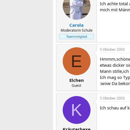
Ich achte tota
mich mit Männe
Carola
Moderatorin Schule
Teammitglied
5 Oktober 2003
E
Hmmm,schöne d
etwas dicker s
Mann stille,ic
Ich mag so Typ
Elchen
:wow Da bekomm
Guest
5 Oktober 2003
K
Ich schau auf k
Kräuterhexe