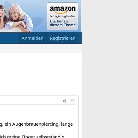
Anmelden
Registrieren
#1
ing, ein Augenbrauenpiercing, lange
ich meine Finger selbstständig