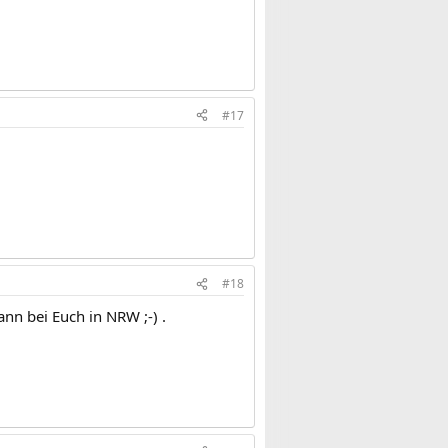
#17
#18
ann bei Euch in NRW ;-) .