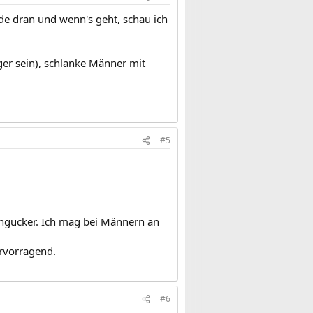
de dran und wenn's geht, schau ich
ger sein), schlanke Männer mit
#5
Hingucker. Ich mag bei Männern an
ervorragend.
#6