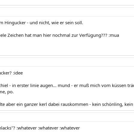
 Hingucker - und nicht, wie er sein soll.
eviele Zeichen hat man hier nochmal zur Verfügung??? :mua
cker? :idee
hiel - in erster linie augen... mund - er muß mich vom küssen tr
me, po.
llte aber ein ganzer kerl dabei rauskommen - kein schönling, kein 
chlacks"? :whatever :whatever :whatever