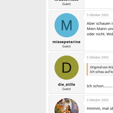
Guest
5 Oktober 2003
M
Aber schauen i
Mein Mann und 
oder nicht. Wo
miesepeterine
Guest
5 Oktober 2003
D
Original von Kr
Ich schau auf k
die_stille
Ich schon........
Guest
5 Oktober 2003
Hmmm, mal üb