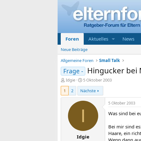
Foren
Aktuelles
News
Neue Beiträge
Allgemeine Foren
Small Talk
Hingucker bei
Frage -
E
E
Idgie
5 Oktober 2003
r
r
1
2
Nächste
s
s
t
t
e
e
5 Oktober 2003
l
l
I
Was sind bei e
l
l
e
t
r
a
Bei mir sind es
m
Haare, ein rich
Idgie
Wenn dann auch