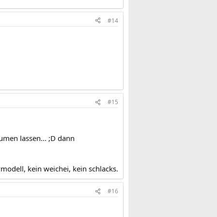
#14
#15
äumen lassen... ;D dann
modell, kein weichei, kein schlacks.
#16