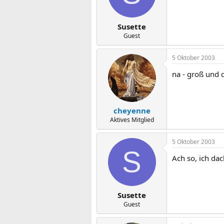
Susette
Guest
5 Oktober 2003
na - groß und d
cheyenne
Aktives Mitglied
5 Oktober 2003
S
Ach so, ich dac
Susette
Guest