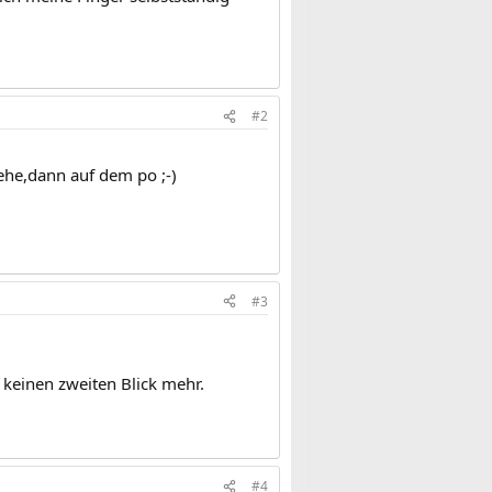
#2
ehe,dann auf dem po ;-)
#3
r keinen zweiten Blick mehr.
#4