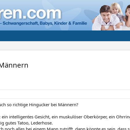
 Männern
uch so richtige Hingucker bei Männern?
: ein intelligentes Gesicht, ein muskulöser Oberkörper, ein Ohrr
tig gutes Tatoo, Lederhose.
 noch alles bei einem Mann zutrifft, dann könnte es sein, dass s