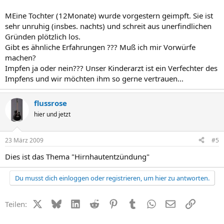
MEine Tochter (12Monate) wurde vorgestern geimpft. Sie ist
sehr unruhig (insbes. nachts) und schreit aus unerfindlichen
Gründen plötzlich los.
Gibt es ähnliche Erfahrungen ??? Muß ich mir Vorwürfe
machen?
Impfen ja oder nein??? Unser Kinderarzt ist ein Verfechter des
Impfens und wir möchten ihm so gerne vertrauen...
flussrose
hier und jetzt
23 März 2009
#5
Dies ist das Thema "Hirnhautentzündung"
Du musst dich einloggen oder registrieren, um hier zu antworten.
X (Twitter)
Bluesky
LinkedIn
Reddit
Pinterest
Tumblr
WhatsApp
E-Mail
Link
Teilen: