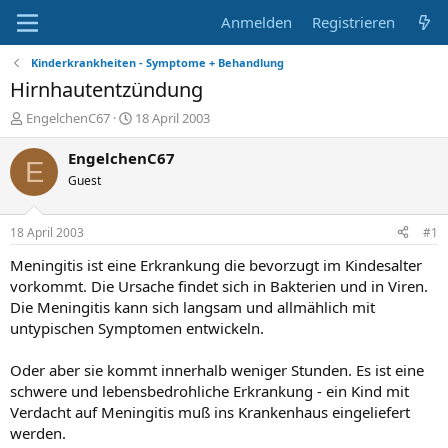
Anmelden
Registrieren
Kinderkrankheiten - Symptome + Behandlung
Hirnhautentzündung
E
E
EngelchenC67
18 April 2003
r
r
s
s
EngelchenC67
E
t
t
Guest
e
e
l
l
l
l
18 April 2003
#1
e
t
r
a
Meningitis ist eine Erkrankung die bevorzugt im Kindesalter
m
vorkommt. Die Ursache findet sich in Bakterien und in Viren.
Die Meningitis kann sich langsam und allmählich mit
untypischen Symptomen entwickeln.
Oder aber sie kommt innerhalb weniger Stunden. Es ist eine
schwere und lebensbedrohliche Erkrankung - ein Kind mit
Verdacht auf Meningitis muß ins Krankenhaus eingeliefert
werden.