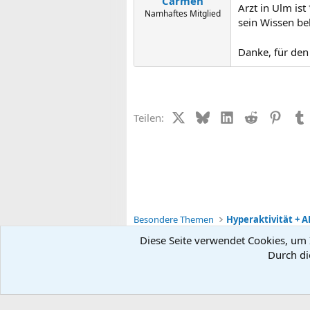
Carmen
Arzt in Ulm ist
Namhaftes Mitglied
sein Wissen bek
Danke, für den
X (Twitter)
Bluesky
LinkedIn
Reddit
Pinter
Teilen:
Besondere Themen
Hyperaktivität + A
Diese Seite verwendet Cookies, um I
Durch di