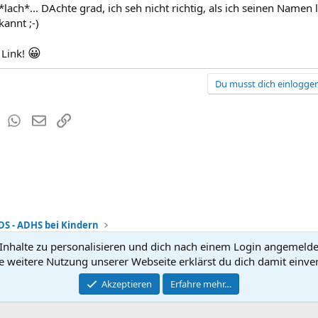
 *lach*... DAchte grad, ich seh nicht richtig, als ich seinen Namen l
annt ;-)
😀
 Link!
Du musst dich einloggen
est
Tumblr
WhatsApp
E-Mail
Link
DS - ADHS bei Kindern
nhalte zu personalisieren und dich nach einem Login angemeldet 
Kontakt
Nutzun
e weitere Nutzung unserer Webseite erklärst du dich damit einve
®
Community platform by XenForo
Akzeptieren
Erfahre mehr…
© 2010-2026 XenForo Ltd.