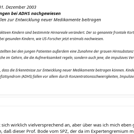
01. Dezember 2003
ngen bei ADHS nachgewiesen
ollen zur Entwicklung neuer Medikamente beitragen
aktiven Kindern sind bestimmte Hirnareale verändert. Der so genannte frontale Ko
s bei gesunden Kindern, wie US-Forscher jetzt erstmals nachwiesen.
 stellten bei den jungen Patienten außerdem eine Zunahme der grauen Hirnsubstanz
iche im Gehirn, die die Aufmerksamkeit regeln, sondern auch jene, die impulsives Ver
n, dass die Erkenntnisse zur Entwicklung neuer Medikamente beitragen können. Kin
zitsyndrom (ADHS) fallen vor allem durch Konzentrationsschwierigkeiten, Impulsivit
t sich wirklich vielversprechend an, aber über was ich mich eben 
e, daß dieser Prof. Bode vom SPZ, der da im Expertengremium m