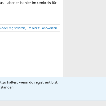
as... aber er ist hier im Umkreis für
 oder registrieren, um hier zu antworten.
zu halten, wenn du registriert bist.
gsbedingungen
Datenschutz
Hilfe
R
rstanden.
S
S