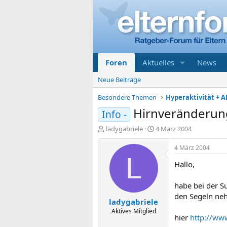
Foren
Aktuelles
News
Neue Beiträge
Besondere Themen
Hyperaktivität + A
Hirnveränderun
Info -
E
E
ladygabriele
4 März 2004
r
r
s
s
4 März 2004
t
t
L
Hallo,
e
e
l
l
l
l
habe bei der S
e
t
den Segeln ne
ladygabriele
r
a
m
Aktives Mitglied
hier
http://ww