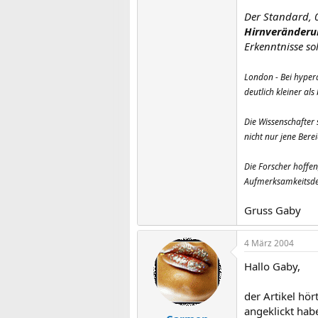
Der Standard, 
Hirnveränderu
Erkenntnisse s
London - Bei hyper
deutlich kleiner al
Die Wissenschafter
nicht nur jene Bere
Die Forscher hoffe
Aufmerksamkeitsdefi
Gruss Gaby
4 März 2004
Hallo Gaby,
der Artikel hör
angeklickt hab