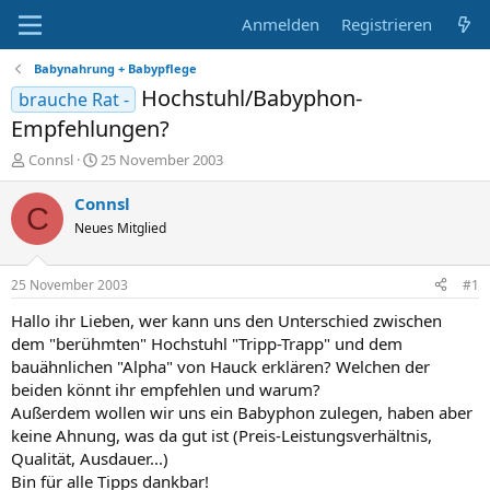
Anmelden
Registrieren
Babynahrung + Babypflege
Hochstuhl/Babyphon-
brauche Rat -
Empfehlungen?
E
E
Connsl
25 November 2003
r
r
s
s
Connsl
C
t
t
Neues Mitglied
e
e
l
l
l
l
25 November 2003
#1
e
t
r
a
Hallo ihr Lieben, wer kann uns den Unterschied zwischen
m
dem "berühmten" Hochstuhl "Tripp-Trapp" und dem
bauähnlichen "Alpha" von Hauck erklären? Welchen der
beiden könnt ihr empfehlen und warum?
Außerdem wollen wir uns ein Babyphon zulegen, haben aber
keine Ahnung, was da gut ist (Preis-Leistungsverhältnis,
Qualität, Ausdauer...)
Bin für alle Tipps dankbar!