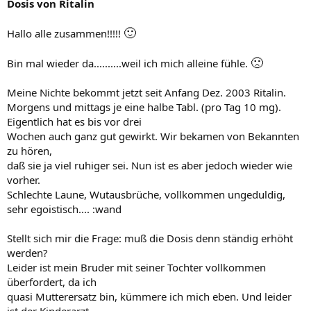
Dosis von Ritalin
🙂
Hallo alle zusammen!!!!!
🙁
Bin mal wieder da..........weil ich mich alleine fühle.
Meine Nichte bekommt jetzt seit Anfang Dez. 2003 Ritalin.
Morgens und mittags je eine halbe Tabl. (pro Tag 10 mg).
Eigentlich hat es bis vor drei
Wochen auch ganz gut gewirkt. Wir bekamen von Bekannten
zu hören,
daß sie ja viel ruhiger sei. Nun ist es aber jedoch wieder wie
vorher.
Schlechte Laune, Wutausbrüche, vollkommen ungeduldig,
sehr egoistisch.... :wand
Stellt sich mir die Frage: muß die Dosis denn ständig erhöht
werden?
Leider ist mein Bruder mit seiner Tochter vollkommen
überfordert, da ich
quasi Mutterersatz bin, kümmere ich mich eben. Und leider
ist der Kinderarzt