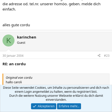
die adresse od. tel.nr. unserer homöo. geben. melde dich
einfach.
alles gute cordu
karinchen
K
Guest
30 Januar 2004
#23
RE: an cordu
Original von cordu
hallo caroli
Diese Seite verwendet Cookies, um Inhalte zu personalisieren und dich nach
:respekt
einem Login angemeldet zu halten, wenn du registriert bist.
Durch die weitere Nutzung unserer Webseite erklärst du dich damit
einverstanden.
es gibt sie also doch, die eltern/mütter die sich gedanken machen.
es freut mich wenigstens eine gleichgesinnte gefunden? zu haben.
Akzeptieren
Erfahre mehr…