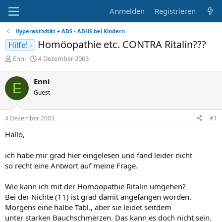
Anmelden
Registrieren
Hyperaktivität + ADS - ADHS bei Kindern
Homöopathie etc. CONTRA Ritalin???
Hilfe! -
E
E
Enni
4 Dezember 2003
r
r
s
s
Enni
E
t
t
Guest
e
e
l
l
l
l
4 Dezember 2003
#1
e
t
r
a
Hallo,
m
ich habe mir grad hier eingelesen und fand leider nicht
so recht eine Antwort auf meine Frage.
Wie kann ich mit der Homöopathie Ritalin umgehen?
Bei der Nichte (11) ist grad damit angefangen worden.
Morgens eine halbe Tabl., aber sie leidet seitdem
unter starken Bauchschmerzen. Das kann es doch nicht sein.