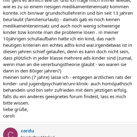
mir geht es ähnlich wie dir und ich frage mich immer wieder,
wie es zu so einem riesigen medikamenteneinsatz kommen
konnte. ich bin/war grundschullehrerin und bin seit 13 jahren
beurlaubt (familienurlaub) - damals gab es noch keinen
medikamenteneinsatz und auch noch wenig schwierige
kinder bzw konnte man die probleme lösen . in meiner
10jährigen schullaufbahn hatte ich ein kind, das nach
heutigen kriterien ein echtes adhs-kind war.irgendetwas ist in
diesen jahren schief gelaufen, denn es kann doch nicht sein,
dass plötzlich in jeder klasse mehrere ads-kinder sind (zumal,
wenn man an die vererbungstheorie glaubt - wo waren sie
dann in den 80iger jahren?)
meinen sohn (7 jahre) lasse ich - entgegen ärztlichen rats der
kinder- und jugendpsychiatrie/uni-klinik- auch homöpathisch
behandeln und bin sehr zufrieden mit dem jetztigen erfolg.
falls du ein anderes geeignetes forum findest, lass es mich
bitte wissen.
liebe grüße,
caroli
cordu
C