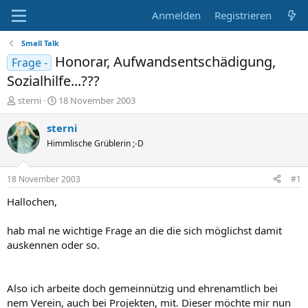
Anmelden
Registrieren
Small Talk
Honorar, Aufwandsentschädigung,
Frage -
Sozialhilfe...???
E
E
sterni
18 November 2003
r
r
s
s
sterni
t
t
Himmlische Grüblerin ;-D
e
e
l
l
l
l
18 November 2003
#1
e
t
r
a
Hallochen,
m
hab mal ne wichtige Frage an die die sich möglichst damit
auskennen oder so.
Also ich arbeite doch gemeinnützig und ehrenamtlich bei
nem Verein, auch bei Projekten, mit. Dieser möchte mir nun