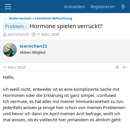
Anmelden
Registrieren
Kinderwunsch + künstliche Befruchtung
Hormone spielen verrückt?
Problem -
E
E
sternchen22
11 März 2004
r
r
s
s
sternchen22
t
t
Aktives Mitglied
e
e
l
l
l
l
11 März 2004
#1
e
t
r
a
Hallo,
m
ich weiß nicht, entweder ist es eine komplizierte Sache mit
Hormonen oder die Erklärung ist ganz simpel. :confused
Ich vermute, es hat alles mit meiner Immunkrankheit zu tun.
Jedenfalls wissen ja einige hier schon von meinen Problemen
und bevor ich dann im April meinen Arzt befrage, wollt ich
mal wissen, ob es vielleicht hier jemandem es ähnlich geht: