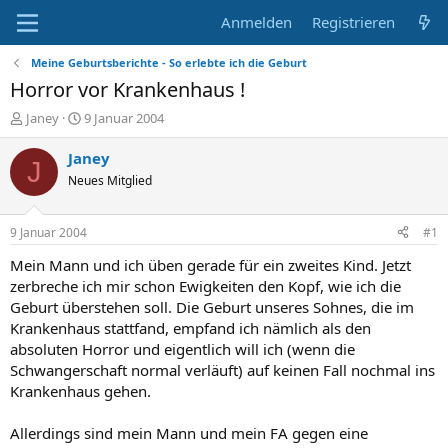
Anmelden
Registrieren
Meine Geburtsberichte - So erlebte ich die Geburt
Horror vor Krankenhaus !
E
E
Janey
9 Januar 2004
r
r
s
s
Janey
J
t
t
Neues Mitglied
e
e
l
l
l
l
9 Januar 2004
#1
e
t
r
a
Mein Mann und ich üben gerade für ein zweites Kind. Jetzt
m
zerbreche ich mir schon Ewigkeiten den Kopf, wie ich die
Geburt überstehen soll. Die Geburt unseres Sohnes, die im
Krankenhaus stattfand, empfand ich nämlich als den
absoluten Horror und eigentlich will ich (wenn die
Schwangerschaft normal verläuft) auf keinen Fall nochmal ins
Krankenhaus gehen.
Allerdings sind mein Mann und mein FA gegen eine