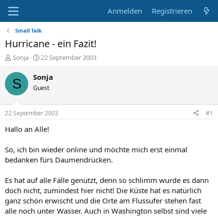
Anmelden
Registrieren
Small Talk
Hurricane - ein Fazit!
E
E
Sonja
22 September 2003
r
r
s
s
Sonja
S
t
t
Guest
e
e
l
l
l
l
22 September 2003
#1
e
t
r
a
Hallo an Alle!
m
So, ich bin wieder online und möchte mich erst einmal
bedanken fürs Daumendrücken.
Es hat auf alle Fälle genützt, denn so schlimm wurde es dann
doch nicht, zumindest hier nicht! Die Küste hat es natürlich
ganz schön erwischt und die Orte am Flussufer stehen fast
alle noch unter Wasser. Auch in Washington selbst sind viele