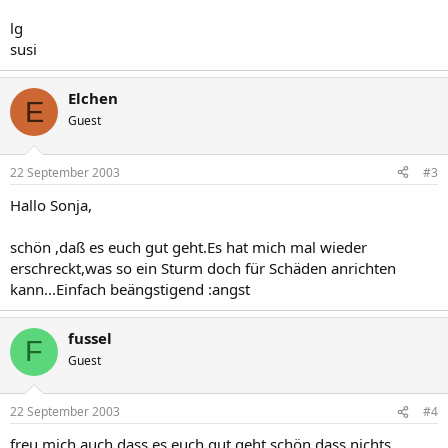
lg
susi
Elchen
E
Guest
22 September 2003
#3
Hallo Sonja,
schön ,daß es euch gut geht.Es hat mich mal wieder
erschreckt,was so ein Sturm doch für Schäden anrichten
kann...Einfach beängstigend :angst
fussel
F
Guest
22 September 2003
#4
freu mich auch,dass es euch gut geht.schön,dass nichts