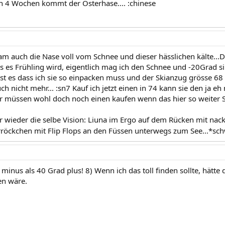
n 4 Wochen kommt der Osterhase.... :chinese
am auch die Nase voll vom Schnee und dieser hässlichen kälte...
s es Frühling wird, eigentlich mag ich den Schnee und -20Grad s
sst es dass ich sie so einpacken muss und der Skianzug grösse 68
ch nicht mehr... :sn7 Kauf ich jetzt einen in 74 kann sie den ja e
ir müssen wohl doch noch einen kaufen wenn das hier so weiter S
 wieder die selbe Vision: Liuna im Ergo auf dem Rücken mit nack
öckchen mit Flip Flops an den Füssen unterwegs zum See...*sc
minus als 40 Grad plus! 8) Wenn ich das toll finden sollte, hätte
en wäre.