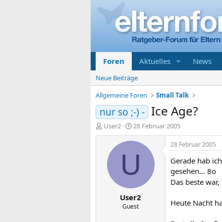
Foren
Aktuelles
News
Neue Beiträge
Allgemeine Foren
Small Talk
Ice Age?
nur so ;-) -
E
E
User2
28 Februar 2005
r
r
s
s
28 Februar 2005
t
t
U
Gerade hab ich
e
e
l
l
gesehen... 8o
l
l
Das beste war, 
e
t
User2
r
a
Heute Nacht hat
m
Guest