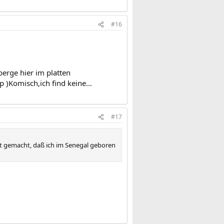
#16
berge hier im platten
 )Komisch,ich find keine...
#17
Gott gemacht, daß ich im Senegal geboren