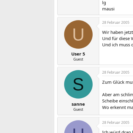
lg
mausi
28 Februar 2005
U
Wir haben jetz
Und für diese 
Und ich muss d
User 5
Guest
28 Februar 2005
S
Zum Glück muss 
Aber am schlim
Scheibe einsch
sanne
Wo erkennt ma
Guest
28 Februar 2005
Ich würd dran l