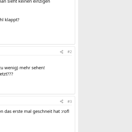
man sieht keinen einzigen
hl klappt?
#2
 zu wenig) mehr sehen!
etzt???
#3
das erste mal geschneit hat :rofl