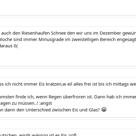
t auch den Riesenhaufen Schnee den wir uns im Dezember gewünsc
Woche sind immer Minusgrade im zweistelligen Bereich engesagt
araus 0(
ich nicht immer Eis kratzen,w eil alles frei ist bis ich mittags we
msten finde ich, wenn Regen überfroren ist. Dann hab ich immer 
lagen zu müssen..! :angst
😀
n dann den Unterschied zwischen Eis und Glas?
utschen, wirds wässrig ist es Eis :rofl