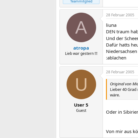
Teammitglied
28 Februar 2005
A
liuna
DEN traum hab
Und der Scheen
Dafür hatts heu
atropa
Niedersachsen 
Lieb war gestern !!!
:ablachen
28 Februar 2005
U
Original von Mi
Lieber 40 Grad 
wäre.
User 5
Guest
Oder in Sibiri
Von mir aus kö