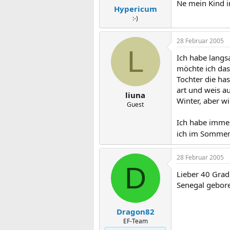
Ne mein Kind i
Hypericum
:-)
28 Februar 2005
L
Ich habe langs
möchte ich das
Tochter die ha
art und weis au
liuna
Winter, aber w
Guest
Ich habe immer
ich im Sommerr
28 Februar 2005
D
Lieber 40 Grad 
Senegal gebor
Dragon82
EF-Team