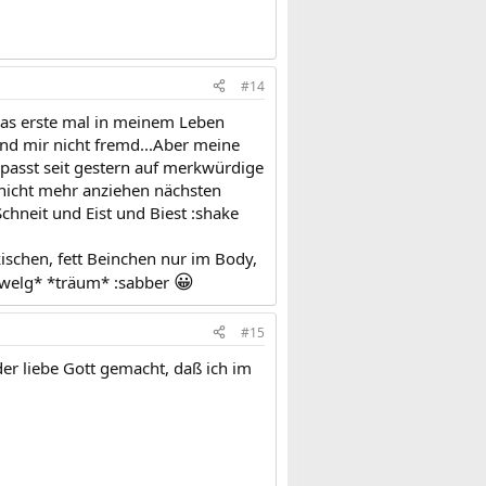
#14
Das erste mal in meinem Leben
ind mir nicht fremd...Aber meine
 passt seit gestern auf merkwürdige
h nicht mehr anziehen nächsten
chneit und Eist und Biest :shake
ischen, fett Beinchen nur im Body,
😀
hwelg* *träum* :sabber
#15
 der liebe Gott gemacht, daß ich im