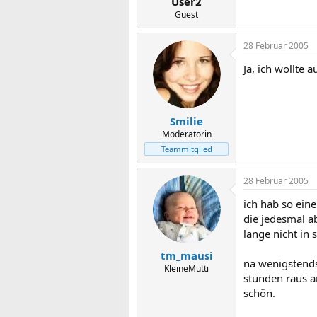
User2
Guest
28 Februar 2005
Ja, ich wollte
Smilie
Moderatorin
Teammitglied
28 Februar 2005
ich hab so ein
die jedesmal a
lange nicht in
tm_mausi
na wenigstends
KleineMutti
stunden raus a
schön.