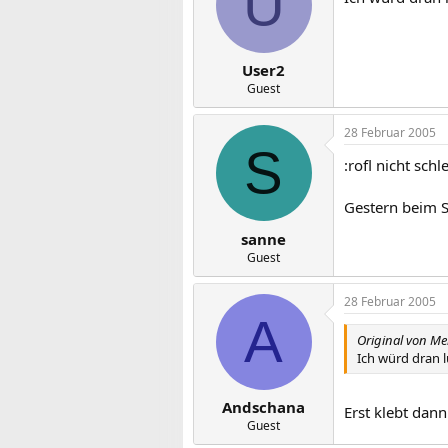
U
User2
Guest
28 Februar 2005
S
:rofl nicht schl
Gestern beim Sc
sanne
Guest
28 Februar 2005
A
Original von Me
Ich würd dran lu
Andschana
Erst klebt dann
Guest