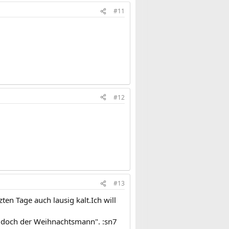
#11
#12
#13
ten Tage auch lausig kalt.Ich will
 doch der Weihnachtsmann". :sn7