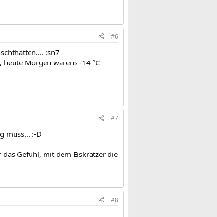
#6
hthätten.... :sn7
, heute Morgen warens -14 °C
#7
g muss... :-D
das Gefühl, mit dem Eiskratzer die
#8