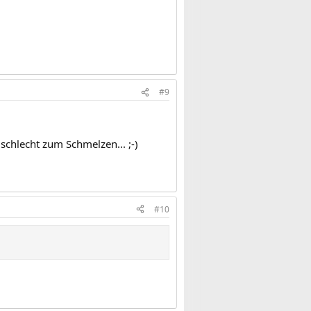
#9
schlecht zum Schmelzen... ;-)
#10