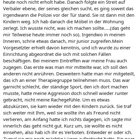
heute noch nicht erholt habe. Danach folgte ein Streit auf
Verbaler ebene, der seines gleichen sucht, es ging soweit das
irgendwann die Polizei vor der Tür stand. Sie ist dann mit den
Kindern weg. Ich hab danach die Möbel in der Wohnung
zerlegt. Ich wusste nicht, was ich machen sollte.....(das geht
mir Teilweise heute immer noch so). Irgendwo in meinen
Inneren, schrie etwas danach, mir Junior zugreifen.Mein
Vorgesetzter erhielt davon kenntnis, und ich wurde zu einer
Einrichtung abgeordnet die sich mit solchen Fällen
beschäftigen. Bei meinem Eintreffen war meine Frau auch
zugegen. Das erste was man mir mitteilte war, ich soll den
anderen nicht anrühren. Desweitern hatte man mir mitgeteilt,
das ich an einer Therapiegruppe teilnehmen muss. Das war
garnicht schlecht, der ständige Sport, den ich dort machen
musste, hatte meine Aggresion doch schnell wieder runter
gebracht, nicht meine Rachegefühle. Um es etwas
abzukürzen, sie kam wieder mit den Kindern zurück. Sie traf
sich weiter mit Ihm, weil sie wollte ihn als Freund nicht
verlieren, am Anfang hatte ich nichts dagegen, ich sagte mir
innerlich das geht nicht gut. Kurz um, sie wollte es nicht
einsehen, also hab ich ihr es Verboten. Entweder er oder ich.
Zumal sie mir noch mächtig Lügen aufgetischt hatte. Ein paar