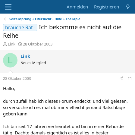
Anmelden
Registrieren
Seitensprung + Eifersucht - Hilfe + Therapie
Ich bekomme es nicht auf die
brauche Rat -
Reihe
E
E
Link
28 Oktober 2003
r
r
s
s
Link
L
t
t
Neues Mitglied
e
e
l
l
l
l
28 Oktober 2003
#1
e
t
r
a
Hallo,
m
durch zufall hab ich dieses Forum endeckt, und viel gelesen,
so versuche ich es mal ob mir vielleicht jemand Ratschläge
geben kann.
Ich bin seit 17 jahren verheiratet und bin in einer Behörde
tätig. Dachte damals eigentlich es ist alles in bester