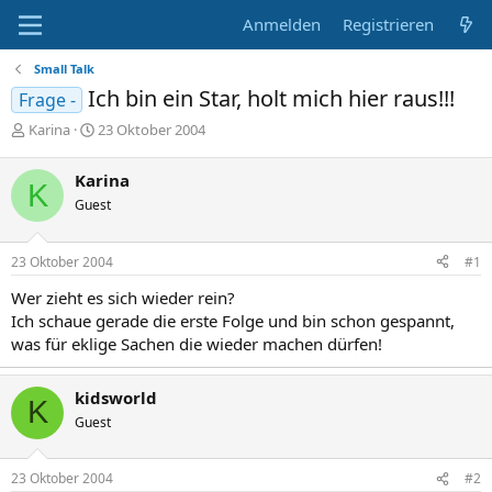
Anmelden
Registrieren
Small Talk
Ich bin ein Star, holt mich hier raus!!!
Frage -
E
E
Karina
23 Oktober 2004
r
r
s
s
Karina
K
t
t
Guest
e
e
l
l
l
l
23 Oktober 2004
#1
e
t
r
a
Wer zieht es sich wieder rein?
m
Ich schaue gerade die erste Folge und bin schon gespannt,
was für eklige Sachen die wieder machen dürfen!
kidsworld
K
Guest
23 Oktober 2004
#2