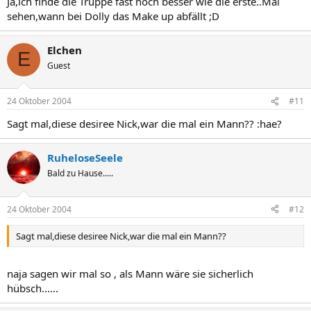
Ja,ich finde die Truppe fast noch besser wie die erste..Mal
sehen,wann bei Dolly das Make up abfällt ;D
Elchen
E
Guest
24 Oktober 2004
#11
Sagt mal,diese desiree Nick,war die mal ein Mann?? :hae?
RuheloseSeele
Bald zu Hause.....
24 Oktober 2004
#12
Sagt mal,diese desiree Nick,war die mal ein Mann??
naja sagen wir mal so , als Mann wäre sie sicherlich
hübsch......