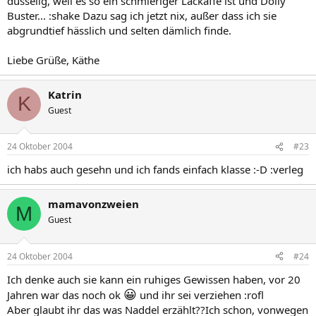
dusselig, weil es so ein schmieriger Lackaffe ist und Dolly
Buster... :shake Dazu sag ich jetzt nix, außer dass ich sie
abgrundtief hässlich und selten dämlich finde.
Liebe Grüße, Käthe
Katrin
K
Guest
24 Oktober 2004
#23
ich habs auch gesehn und ich fands einfach klasse :-D :verleg
mamavonzweien
M
Guest
24 Oktober 2004
#24
Ich denke auch sie kann ein ruhiges Gewissen haben, vor 20
😀
Jahren war das noch ok
und ihr sei verziehen :rofl
Aber glaubt ihr das was Naddel erzählt??Ich schon, vonwegen