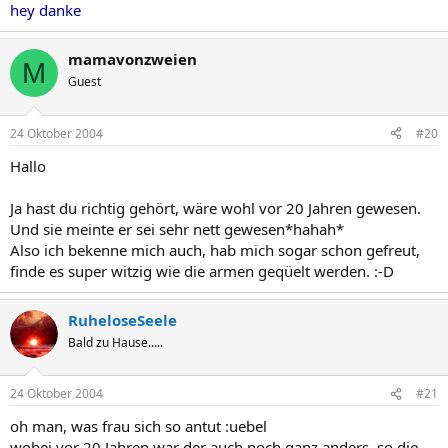
hey danke
mamavonzweien
M
Guest
24 Oktober 2004
#20
Hallo
Ja hast du richtig gehört, wäre wohl vor 20 Jahren gewesen.
Und sie meinte er sei sehr nett gewesen*hahah*
Also ich bekenne mich auch, hab mich sogar schon gefreut,
finde es super witzig wie die armen geqüelt werden. :-D
RuheloseSeele
Bald zu Hause.....
24 Oktober 2004
#21
oh man, was frau sich so antut :uebel
wobei vor 20 Jahren war der auch noch ganz anders, so die