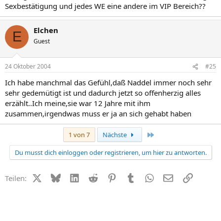
Sexbestätigung und jedes WE eine andere im VIP Bereich??
Elchen
E
Guest
24 Oktober 2004
#25
Ich habe manchmal das Gefühl,daß Naddel immer noch sehr
sehr gedemütigt ist und dadurch jetzt so offenherzig alles
erzählt..Ich meine,sie war 12 Jahre mit ihm
zusammen,irgendwas muss er ja an sich gehabt haben
Letzte
1 von 7
Nächste
Du musst dich einloggen oder registrieren, um hier zu antworten.
X (Twitter)
Bluesky
LinkedIn
Reddit
Pinterest
Tumblr
WhatsApp
E-Mail
Link
Teilen: