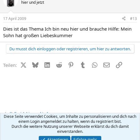
hier und jetzt
17 April 2009
#13
Dies ist das Thema Ich bin neu hier und brauche Hilfe: Mein
Sohn hat großen Liebeskummer
Du musst dich einloggen oder registrieren, um hier zu antworten.
X (Twitter)
Bluesky
LinkedIn
Reddit
Pinterest
Tumblr
WhatsApp
E-Mail
Link
Teilen:
Hallo, ich bin neu hier!
Diese Seite verwendet Cookies, um Inhalte zu personalisieren und dich nach
einem Login angemeldet zu halten, wenn du registriert bist.
Durch die weitere Nutzung unserer Webseite erklärst du dich damit
Kontakt
Nutzungsbedingungen
Datenschutz
Hilfe
R
einverstanden.
S
S
®
Community platform by XenForo
© 2010-2026 XenForo Ltd.
Akzeptieren
Erfahre mehr…