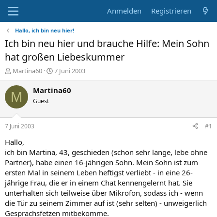
Anmelden
Registrieren
Hallo, ich bin neu hier!
Ich bin neu hier und brauche Hilfe: Mein Sohn
hat großen Liebeskummer
E
E
Martina60
7 Juni 2003
r
r
s
s
Martina60
M
t
t
Guest
e
e
l
l
l
l
7 Juni 2003
#1
e
t
r
a
Hallo,
m
ich bin Martina, 43, geschieden (schon sehr lange, lebe ohne
Partner), habe einen 16-jährigen Sohn. Mein Sohn ist zum
ersten Mal in seinem Leben heftigst verliebt - in eine 26-
jährige Frau, die er in einem Chat kennengelernt hat. Sie
unterhalten sich teilweise über Mikrofon, sodass ich - wenn
die Tür zu seinem Zimmer auf ist (sehr selten) - unweigerlich
Gesprächsfetzen mitbekomme.