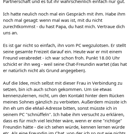
Partnerschaft und es tut ihr wahrscheinlich einfach nur gut.
Ich hatte neulich noch mal ein Gespräch mit ihm. Habe ihm
noch mal gesagt: wenn mal was ist, mit du nicht
zurechtkommst - du hast Papa, du hast mich. Vertraue dich
uns an.
Es ist gar nicht so einfach, ihn vom PC wegzulotsen. Er stellt
seine gesamte Freizeit darauf ein. Heute war er mit einem
Freund verabredet - ich war schon froh. Punkt 18.00 Uhr
schickt er ihn weg - weil seine Chat-Freundin wartet (das hat
er natürlich nicht als Grund angegeben).
Auf die Idee, mich selbst mit dieser Frau in Verbindung zu
setzen, bin ich auch schon gekommen. Um sie etwas
kennenzulernen, nicht, um den Kontakt hinter dem Rücken
meines Sohnes gänzlich zu verbieten. Außerdem müsste ich
ihn eh um die eMail-Adresse bitten, sonst müsste ich in
seinem PC "schnüffeln". Ich habe ihm versucht zu erklären,
dass es für mich viel leichter wäre, wenn er eine "richtige"
Freundin hätte - die ich sehen würde, kennen lernen würde
etc. Als eine Freundin im Chat, von der ich so gut wie nichts