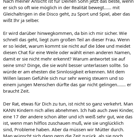
Nach meiner Ansicht ist für Deinen Sohn jetzt das beste, wenn
er sich so oft wie möglich in der Realität bewegt...... mit
Gleichaltrigen in die Disco geht, zu Sport und Spiel, aber das
wißt Ihr ja selber.
Er wird darüber hinwegkommen, da bin ich mir sicher. Wie
schnell das geht, liegt zum großen Teil an dieser Frau. Wenn
er so leidet, warum kommt sie nicht auf die Idee und meidet
diesen Chat für eine Weile oder wählt einen anderen Namen,
damit er sie nicht mehr erkennt? Warum antwortet sie auf
seine sms? Dinge, die sie wohl besser unterlassen sollte. So
würde er am ehesten die Sinnlosigkeit erkennen. Mit dem
Willen lassen Gefühle sich nur sehr wenig steuern und so
einem jungen Menschen dürfte das gar nicht gelingen....... er
braucht Zeit.
Der Rat, etwas für Dich zu tun, ist nicht so ganz verkehrt. Man
KANN Kindern nich alles abnehmen. Ich hab auch zwei Kinder,
eine 17 der andere schon älter und ich weiß sehr gut, wie das
ist, wenn man hilflos zuschauen muß, wie sie unglücklich
sind, Probleme haben. Aber da müssen wir Mütter durch.
Man wünscht sich dann gern die Zeit zurück, als sie noch