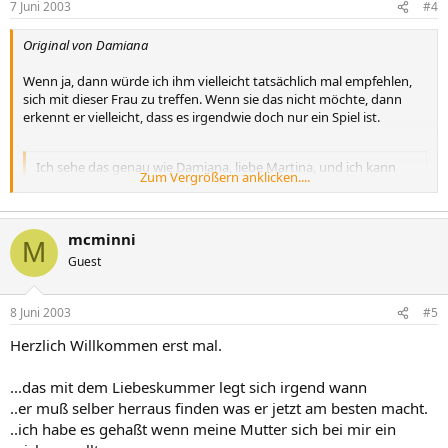
7 Juni 2003
#4
Original von Damiana
Wenn ja, dann würde ich ihm vielleicht tatsächlich mal empfehlen,
sich mit dieser Frau zu treffen. Wenn sie das nicht möchte, dann
erkennt er vielleicht, dass es irgendwie doch nur ein Spiel ist.
Ich sehe das genau wie Damiana, liebe Martina, und ich kann
Zum Vergrößern anklicken....
dich total gut verstehen, dass du dir Sorgen machst. Ich wende
gerne einen Trick an, wenn ich merke, dass ich mir für meinen
Sohn den Kopf zerbreche und doch nicht weiter komme: Ich
mcminni
erinnere mich an die demütigenden, verletzenden, traurigen
M
Situationen aus meiner Jugend, wo mir keiner geholfen hat
Guest
(hätte ich auch nicht gewollt), und ich habe alle überlebt und
daraus gelernt, auch wenns zu dem Zeitpunkt hart war. Wir
Zum Vergrößern anklicken....
können unseren Kindern nicht ihre Erfahrungen nehmen, auch
8 Juni 2003
#5
nicht die ganz schlimmen.
Herzlich Willkommen erst mal.
Anders siehts natürlich aus, wenn du ernsthaft befürchtest, er
könnte sich was antun....
...das mit dem Liebeskummer legt sich irgend wann
..er muß selber herraus finden was er jetzt am besten macht.
LG
..ich habe es gehaßt wenn meine Mutter sich bei mir ein
AnnKathrin