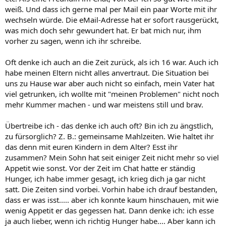
weiß. Und dass ich gerne mal per Mail ein paar Worte mit ihr
wechseln würde. Die eMail-Adresse hat er sofort rausgerückt,
was mich doch sehr gewundert hat. Er bat mich nur, ihm
vorher zu sagen, wenn ich ihr schreibe.
Oft denke ich auch an die Zeit zurück, als ich 16 war. Auch ich
habe meinen Eltern nicht alles anvertraut. Die Situation bei
uns zu Hause war aber auch nicht so einfach, mein Vater hat
viel getrunken, ich wollte mit "meinen Problemen" nicht noch
mehr Kummer machen - und war meistens still und brav.
Übertreibe ich - das denke ich auch oft? Bin ich zu ängstlich,
zu fürsorglich? Z. B.: gemeinsame Mahlzeiten. Wie haltet ihr
das denn mit euren Kindern in dem Alter? Esst ihr
zusammen? Mein Sohn hat seit einiger Zeit nicht mehr so viel
Appetit wie sonst. Vor der Zeit im Chat hatte er ständig
Hunger, ich habe immer gesagt, ich krieg dich ja gar nicht
satt. Die Zeiten sind vorbei. Vorhin habe ich drauf bestanden,
dass er was isst..... aber ich konnte kaum hinschauen, mit wie
wenig Appetit er das gegessen hat. Dann denke ich: ich esse
ja auch lieber, wenn ich richtig Hunger habe.... Aber kann ich