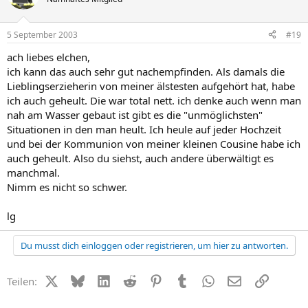
5 September 2003
#19
ach liebes elchen,
ich kann das auch sehr gut nachempfinden. Als damals die
Lieblingserzieherin von meiner älstesten aufgehört hat, habe
ich auch geheult. Die war total nett. ich denke auch wenn man
nah am Wasser gebaut ist gibt es die "unmöglichsten"
Situationen in den man heult. Ich heule auf jeder Hochzeit
und bei der Kommunion von meiner kleinen Cousine habe ich
auch geheult. Also du siehst, auch andere überwältigt es
manchmal.
Nimm es nicht so schwer.
lg
Du musst dich einloggen oder registrieren, um hier zu antworten.
X (Twitter)
Bluesky
LinkedIn
Reddit
Pinterest
Tumblr
WhatsApp
E-Mail
Link
Teilen: