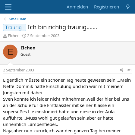
Anmelden
Registrieren
Small Talk
Ich bin richtig traurig.......
Traurig -
E
E
Elchen
2 September 2003
r
r
s
s
Elchen
E
t
t
Guest
e
e
l
l
l
l
2 September 2003
#1
e
t
r
a
Eigentlich müsste ein schöner Tag heute gewesen sein....Mein
m
Neffe Dominik hatte Einschulung und ich war mit meinem
Jüngsten mit dabei..
Sven konnte ich leider nicht mitnehmen,weil der hier bei uns
an der Schule für die Erstklässler mit seiner Klasse ein
supersüßes Lie einstudiert hatte und diese in der Aula
aufführte...Muss wohl gut gelaufen sein,aber er hatte
unheimlich Lampenfieber..
Naja,aber nun zurück,ich war den ganzen Tag bei meiner