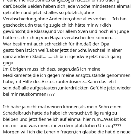
darüber,die Beiden haben sich jede Woche mindestens einmal
getroffen und jetzt ist alles so plötzlich,ohne
Verabschiedung,ohne Andenken,ohne alles vorbei.....Ich bin
geschockt udn traurig zugleich,ich hätte mir wirklich
gewünscht,die Klasse,und vor allem Sven und noch ein Junge
hätten sich richtig von Hayati verabscheiden können....
War bestimmt auch schrecklich für ihn,daß der Opa
gestorben ist,ich weiß,aber jetzt der Schulwechsel in einer
ganz anderen Stadt........ich bin irgendwie jetzt noch gang
gaga....
Im übrigen muss ich dazu sagen,daß ich meine
Medikamente,die ich gegen meine ansgtzustände genommen
habe,mit Hilfe des Arztes runterdosiere...Kann das jetzt
sein,daß alle aufgestauten ,unterdrückten Gefühle jetzt wieder
bei mir rauskommen????
Ich habe ja nicht mal weinen können,als mein Sohn einen
Schädelbruch hatte,da habe ich versucht,völlig ruhig zu
bleiben und jetzt flenne ich auf einmal hier rum...Was ist los
mit mir und was meint ihr zu dem plötzlcihen Umzug????
Morgen will ich die Leherin fragen,ich glaube die hat die neue