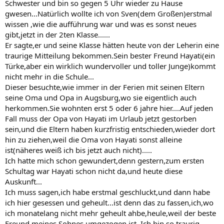
Schwester und bin so gegen 5 Uhr wieder zu Hause
gwesen...Natürlich wollte ich von Sven(dem Großen)erstmal
wissen ,wie die aufführung war und was es sonst neues
gibt,jetzt in der 2ten Klasse......
Er sagte,er und seine Klasse hätten heute von der Leherin eine
traurige Mitteilung bekommen.Sein bester Freund Hayati(ein
Türke,aber ein wirklich wundervoller und toller Junge)kommt
nicht mehr in die Schule...
Dieser besuchte,wie immer in der Ferien mit seinen Eltern
seine Oma und Opa in Augsburg,wo sie eigentlich auch
herkommen.Sie wohnten erst 5 oder 6 jahre hier....Auf jeden
Fall muss der Opa von Hayati im Urlaub jetzt gestorben
sein,und die Eltern haben kurzfristig entschieden,wieder dort
hin zu ziehen,weil die Oma von Hayati sonst alleine
ist(näheres weiß ich bis jetzt auch nicht).....
Ich hatte mich schon gewundert,denn gestern,zum ersten
Schultag war Hayati schon nicht da,und heute diese
Auskunft...
Ich muss sagen,ich habe erstmal geschluckt,und dann habe
ich hier gesessen und geheult...ist denn das zu fassen,ich,wo
ich monatelang nicht mehr geheult ahbe,heule,weil der beste
Freund meines Sohnes umgezogen ist..Ich bin so traurig