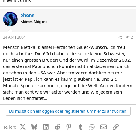
Shana
Aktives Mitglied
24 April 2004
#12
Mensch Biettka, Klasse! Herzlichen Glueckwunsch, ich freu
mcih sehr fuer Dich! Ich habe leiderkeine kleine Schwester,
nur einen grossen Bruder! Und der wurd im Dezember 2002,
das erste mal Papi und ich konnte nichtmal dabei sein da ich
da schon in den USA war. Aber trotzdem dachtich bei mir-
jetzt ist er Papi, ich kann es kaum glauben! Na, und 2,5
Monate Spaeter kam mein Junge auf die Welt! An den Kindern
sieht man echt wie wir aelter werden und wie jedem sein
Leben sich entfaltet.....
Du musst dich einloggen oder registrieren, um hier zu antworten.
X (Twitter)
Bluesky
LinkedIn
Reddit
Pinterest
Tumblr
WhatsApp
E-Mail
Link
Teilen: