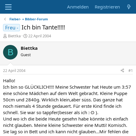
Anmelden
Registrieren
Fieber- + Bibber-Forum
Ich bin Tante!!!!!
Freu -
E
E
Biettka
22 April 2004
r
r
s
s
Biettka
B
t
t
Guest
e
e
l
l
l
l
22 April 2004
#1
e
t
r
a
Hallo!
m
Ich bin so GLÜCKLICH!!!! Meine Schwester hat Heute um 3:57
eine schöne Mädchen auf dem Welt gebracht. Kleine Puppe
50cm und 2840g. Wirklich klein,aber süss. Das ganze hat
noch niemals 4 Stunde gedauert. Für erste Kind finde ich
schnell. Sie war so tappfer(besser als ich :-D ).
Und wo ich die beide Heute gesehn habe könnte ich einfach
nicht glauben. Meine kleine Schwester eine Mutti! Komisch.
Sie lag so in Bett und ich kann nicht glauben...Mir fehlen die