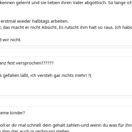
 kennen gelernt und sie lieben ihren Vater abgöttisch. So lange ic
 erstmal wieder halbtags arbeiten.
 das macht er nicht Absicht. Es rutscht ihm halt so raus. Ich habs
d wir nicht.
nz fest versprochen??????
s gefallen läßt, ich versteh gar nichts mehr! ?(
seine kinder?
oll er dir mal schnell dein gehalt zahlen-und wenn du was für i
 ihm das auch in rechnung stellen.