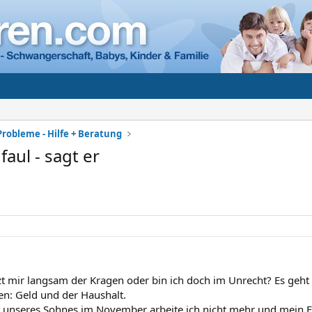
Probleme - Hilfe + Beratung
 faul - sagt er
zt mir langsam der Kragen oder bin ich doch im Unrecht? Es geh
n: Geld und der Haushalt.
t unseres Sohnes im November arbeite ich nicht mehr und mein Fre