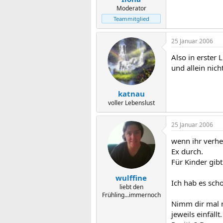
Moderator
Teammitglied
25 Januar 2006
Also in erster
und allein nic
katnau
voller Lebenslust
25 Januar 2006
wenn ihr verhe
Ex durch.
Für Kinder gibt
wulffine
Ich hab es sch
liebt den
Frühling...immernoch
Nimm dir mal ne
jeweils einfäll