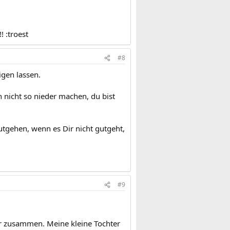
 :troest
#8
igen lassen.
ch nicht so nieder machen, du bist
gutgehen, wenn es Dir nicht gutgeht,
#9
.
er zusammen. Meine kleine Tochter