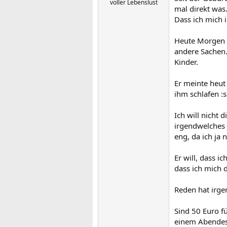
voller Lebenslust
mal direkt was
Dass ich mich 
Heute Morgen h
andere Sachen.
Kinder.
Er meinte heut
ihm schlafen :s
Ich will nicht 
irgendwelches G
eng, da ich ja
Er will, dass i
dass ich mich 
Reden hat irge
Sind 50 Euro f
einem Abendes