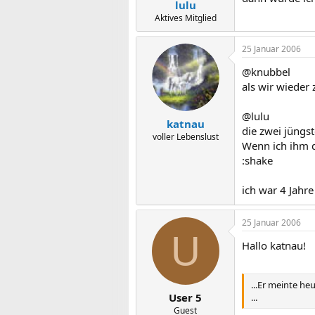
lulu
Aktives Mitglied
25 Januar 2006
@knubbel
als wir wieder
@lulu
katnau
die zwei jüngs
voller Lebenslust
Wenn ich ihm da
:shake
ich war 4 Jahre
25 Januar 2006
U
Hallo katnau!
...Er meinte he
User 5
...
Guest