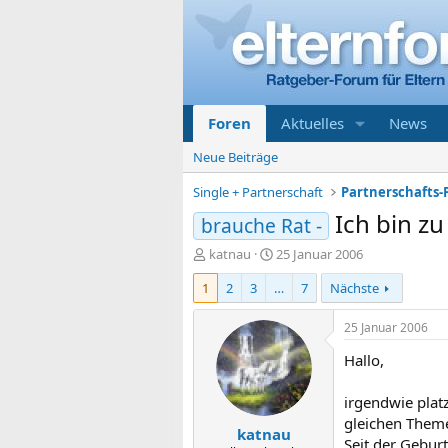
Foren
Aktuelles
News
Neue Beiträge
Single + Partnerschaft
Partnerschafts-
Ich bin zu
brauche Rat -
E
E
katnau
25 Januar 2006
r
r
1
2
3
…
7
Nächste
s
s
t
t
e
e
25 Januar 2006
l
l
Hallo,
l
l
e
t
r
a
irgendwie plat
m
gleichen Theme
katnau
Seit der Gebur