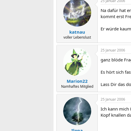
25 Januar 2006
Na dafür hat e
kommt erst Fre
Er würde kaum 
katnau
voller Lebenslust
25 Januar 2006
ganz blöde Fra
Es hört sich fas
Marion22
Lass Dir das do
Namhaftes Mitglied
25 Januar 2006
Ich kann mich 
Kopf knallen d
Ilona