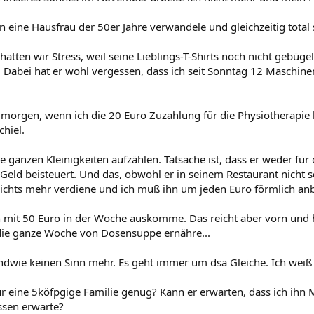
.
in eine Hausfrau der 50er Jahre verwandele und gleichzeitig tot
atten wir Stress, weil seine Lieblings-T-Shirts noch nicht gebüge
 Dabei hat er wohl vergessen, dass ich seit Sonntag 12 Maschin
 morgen, wenn ich die 20 Euro Zuzahlung für die Physiotherapie 
chiel.
die ganzen Kleinigkeiten aufzählen. Tatsache ist, dass er weder fü
eld beisteuert. Und das, obwohl er in seinem Restaurant nicht sch
 nichts mehr verdiene und ich muß ihn um jeden Euro förmlich anb
ch mit 50 Euro in der Woche auskomme. Das reicht aber vorn und h
die ganze Woche von Dosensuppe ernähre...
ndwie keinen Sinn mehr. Es geht immer um dsa Gleiche. Ich weiß e
ür eine 5köfpgige Familie genug? Kann er erwarten, dass ich ihn 
sen erwarte?