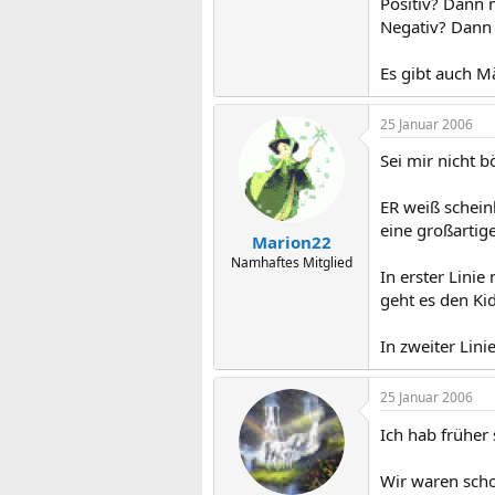
Positiv? Dann 
Negativ? Dann 
Es gibt auch M
25 Januar 2006
Sei mir nicht b
ER weiß scheinb
eine großartige
Marion22
Namhaftes Mitglied
In erster Linie
geht es den Kid
In zweiter Lini
25 Januar 2006
Ich hab früher 
Wir waren scho