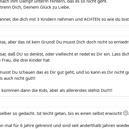
mach ihm Dampf unterm Hintern, das es so nicht geht.
trenn Dich, Deinem Glück zu Liebe.
änner, die dich mit 3 Kindern nehmen und ACHTEN so wie du bist!!
öse, aber das ist kein Grund! Du musst Dich doch nicht so erniedr
ar, daß DU so denkst, oder vielleicht er redet es Dir ein. Lass di
 Frau, die drei Kinder hat
 musst Du schauen das es Dir gut geht, und so kann es Dir nicht 
s auch nicht gut!!!
e kommen dann die Kids, aber als allererstes stehst Du!!!!!
🙁
selber so gedacht. Ist leicht getan, bis es einen selbst erwischt
n mal für 6 Jahre getrennt und sind seit anderthalb Jahren wied