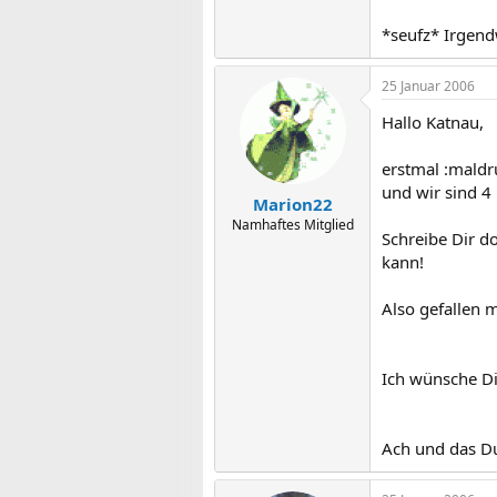
*seufz* Irgendw
25 Januar 2006
Hallo Katnau,
erstmal :maldr
und wir sind 4
Marion22
Namhaftes Mitglied
Schreibe Dir do
kann!
Also gefallen m
Ich wünsche Di
Ach und das Du