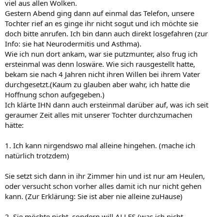
viel aus allen Wolken.
Gestern Abend ging dann auf einmal das Telefon, unsere
Tochter rief an es ginge ihr nicht sogut und ich möchte sie
doch bitte anrufen. Ich bin dann auch direkt losgefahren (zur
Info: sie hat Neurodermitis und Asthma).
Wie ich nun dort ankam, war sie putzmunter, also frug ich
ersteinmal was denn loswäre. Wie sich rausgestellt hatte,
bekam sie nach 4 Jahren nicht ihren Willen bei ihrem Vater
durchgesetzt.(Kaum zu glauben aber wahr, ich hatte die
Hoffnung schon aufgegeben.)
Ich klärte IHN dann auch ersteinmal darüber auf, was ich seit
geraumer Zeit alles mit unserer Tochter durchzumachen
hätte:
1. Ich kann nirgendswo mal alleine hingehen. (mache ich
natürlich trotzdem)
Sie setzt sich dann in ihr Zimmer hin und ist nur am Heulen,
oder versucht schon vorher alles damit ich nur nicht gehen
kann. (Zur Erklärung: Sie ist aber nie alleine zuHause)
2. Sie möchte nicht, sondern will ALLES (was ich nicht