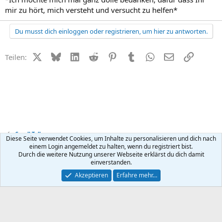
mir zu hört, mich versteht und versucht zu helfen*
Du musst dich einloggen oder registrieren, um hier zu antworten.
X (Twitter)
Bluesky
LinkedIn
Reddit
Pinterest
Tumblr
WhatsApp
E-Mail
Link
Teilen:
Small Talk
Diese Seite verwendet Cookies, um Inhalte zu personalisieren und dich nach
einem Login angemeldet zu halten, wenn du registriert bist.
Durch die weitere Nutzung unserer Webseite erklärst du dich damit
Kontakt
Nutzungsbedingungen
Datenschutz
Hilfe
R
einverstanden.
S
S
®
Community platform by XenForo
© 2010-2026 XenForo Ltd.
Akzeptieren
Erfahre mehr…