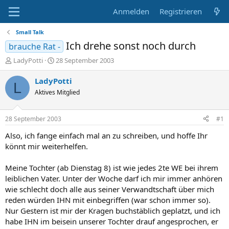
Anmelden
Registrieren
Small Talk
Ich drehe sonst noch durch
brauche Rat -
E
E
LadyPotti
28 September 2003
r
r
s
s
LadyPotti
L
t
t
Aktives Mitglied
e
e
l
l
l
l
28 September 2003
#1
e
t
r
a
Also, ich fange einfach mal an zu schreiben, und hoffe Ihr
m
könnt mir weiterhelfen.
Meine Tochter (ab Dienstag 8) ist wie jedes 2te WE bei ihrem
leiblichen Vater. Unter der Woche darf ich mir immer anhören
wie schlecht doch alle aus seiner Verwandtschaft über mich
reden würden IHN mit einbegriffen (war schon immer so).
Nur Gestern ist mir der Kragen buchstäblich geplatzt, und ich
habe IHN im beisein unserer Tochter drauf angesprochen, er