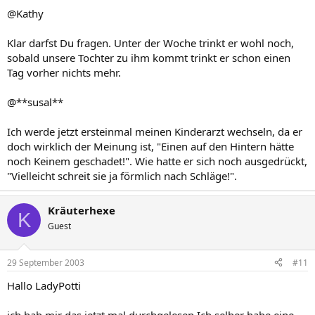
@Kathy
Klar darfst Du fragen. Unter der Woche trinkt er wohl noch,
sobald unsere Tochter zu ihm kommt trinkt er schon einen
Tag vorher nichts mehr.
@**susal**
Ich werde jetzt ersteinmal meinen Kinderarzt wechseln, da er
doch wirklich der Meinung ist, "Einen auf den Hintern hätte
noch Keinem geschadet!". Wie hatte er sich noch ausgedrückt,
"Vielleicht schreit sie ja förmlich nach Schläge!".
Kräuterhexe
K
Guest
29 September 2003
#11
Hallo LadyPotti
ich hab mir das jetzt mal durchgelesen.Ich selber habe eine