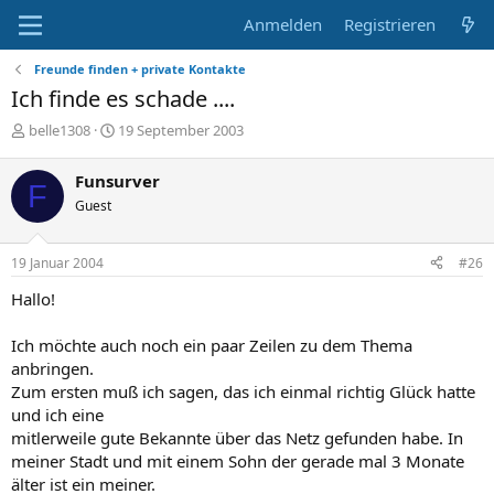
Anmelden
Registrieren
Freunde finden + private Kontakte
Ich finde es schade ....
E
E
belle1308
19 September 2003
r
r
s
s
Funsurver
F
t
t
Guest
e
e
l
l
l
l
19 Januar 2004
#26
e
t
r
a
Hallo!
m
Ich möchte auch noch ein paar Zeilen zu dem Thema
anbringen.
Zum ersten muß ich sagen, das ich einmal richtig Glück hatte
und ich eine
mitlerweile gute Bekannte über das Netz gefunden habe. In
meiner Stadt und mit einem Sohn der gerade mal 3 Monate
älter ist ein meiner.