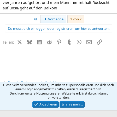
vier Jahren aufgehört und mein Mann nimmt halt Rücksicht
auf uns& geht auf den Balkon!
Erste
Vorherige
2 von 2
Du musst dich einloggen oder registrieren, um hier zu antworten.
X (Twitter)
Bluesky
LinkedIn
Reddit
Pinterest
Tumblr
WhatsApp
E-Mail
Link
Teilen:
Freunde finden + private Kontakte
Diese Seite verwendet Cookies, um Inhalte zu personalisieren und dich nach
einem Login angemeldet zu halten, wenn du registriert bist.
Durch die weitere Nutzung unserer Webseite erklärst du dich damit
Kontakt
Nutzungsbedingungen
Datenschutz
Hilfe
R
einverstanden.
S
S
®
Community platform by XenForo
© 2010-2026 XenForo Ltd.
Akzeptieren
Erfahre mehr…