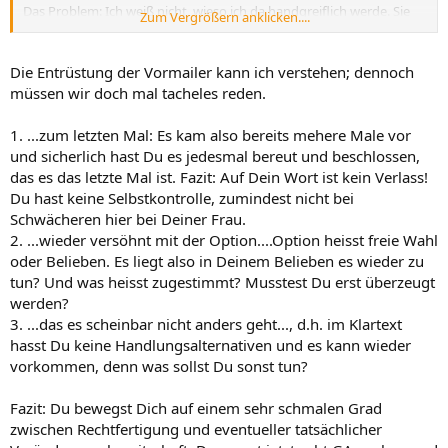
Das Problem: Ich weiß nicht, wieso ich da handgreiflich werde. Sie
Zum Vergrößern anklicken....
nervt mich in diesem Moment so dermaßen, das es scheinbar nicht
anders geht
Die Entrüstung der Vormailer kann ich verstehen; dennoch
müssen wir doch mal tacheles reden.
1. ...zum letzten Mal: Es kam also bereits mehere Male vor
und sicherlich hast Du es jedesmal bereut und beschlossen,
das es das letzte Mal ist. Fazit: Auf Dein Wort ist kein Verlass!
Du hast keine Selbstkontrolle, zumindest nicht bei
Schwächeren hier bei Deiner Frau.
2. ...wieder versöhnt mit der Option....Option heisst freie Wahl
oder Belieben. Es liegt also in Deinem Belieben es wieder zu
tun? Und was heisst zugestimmt? Musstest Du erst überzeugt
werden?
3. ...das es scheinbar nicht anders geht..., d.h. im Klartext
hasst Du keine Handlungsalternativen und es kann wieder
vorkommen, denn was sollst Du sonst tun?
Fazit: Du bewegst Dich auf einem sehr schmalen Grad
zwischen Rechtfertigung und eventueller tatsächlicher