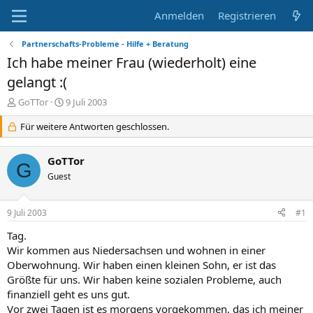
Anmelden
Registrieren
Partnerschafts-Probleme - Hilfe + Beratung
Ich habe meiner Frau (wiederholt) eine
gelangt :(
E
E
GoTTor
9 Juli 2003
r
r
s
Für weitere Antworten geschlossen.
s
t
t
e
e
GoTTor
l
l
G
l
Guest
l
e
t
r
a
9 Juli 2003
#1
m
Tag.
Wir kommen aus Niedersachsen und wohnen in einer
Oberwohnung. Wir haben einen kleinen Sohn, er ist das
Größte für uns. Wir haben keine sozialen Probleme, auch
finanziell geht es uns gut.
Vor zwei Tagen ist es morgens vorgekommen, das ich meiner