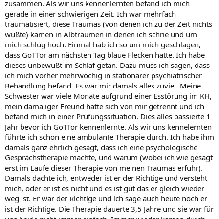
zusammen. Als wir uns kennenlernten befand ich mich
gerade in einer schwierigen Zeit. Ich war mehrfach
traumatisiert, diese Traumas (von denen ich zu der Zeit nichts
wußte) kamen in Albträumen in denen ich schrie und um
mich schlug hoch. Einmal hab ich so um mich geschlagen,
dass GoTTor am nächsten Tag blaue Flecken hatte. Ich habe
dieses unbewußt im Schlaf getan. Dazu muss ich sagen, dass
ich mich vorher mehrwöchig in stationärer psychiatrischer
Behandlung befand. Es war mir damals alles zuviel. Meine
Schwester war viele Monate aufgrund einer Esstörung im KH,
mein damaliger Freund hatte sich von mir getrennt und ich
befand mich in einer Prüfungssituation. Dies alles passierte 1
Jahr bevor ich GoTTor kennenlernte. Als wir uns kennelernten
führte ich schon eine ambulante Therapie durch. Ich habe ihm
damals ganz ehrlich gesagt, dass ich eine psychologische
Gesprächstherapie machte, und warum (wobei ich wie gesagt
erst im Laufe dieser Therapie von meinen Traumas erfuhr).
Damals dachte ich, entweder ist er der Richtige und versteht
mich, oder er ist es nicht und es ist gut das er gleich wieder
weg ist. Er war der Richtige und ich sage auch heute noch er
ist der Richtige. Die Therapie dauerte 3,5 Jahre und sie war für