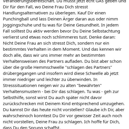
Veränderungsbereitschaft. Du musst jetzt echt GAs geben und
Dir für den Fall, wo Deine Frau Dich stresst
Handlungsalternativen zu überlegen. Kauf Dir einen
Punchingball und lass Deinen Ärger daran aus oder nimm
Joggingschuhe und tu was für Deine Gesundheit. In jedem
Fall solltest Du aktiv werden bevor Du Deine Selbstachtung
verlierst und etwas noch schlimmeres tust. Denke daran:
Nicht Deine Frau an sich stresst Dich, sondern nur ein
bestimmtes Verhalten in dem Moment. Und das kennen wir
doch alle, dass wir uns immer mehr an bestimmten
Verhaltensweisen des Partners aufladen. Du bist aber schon
über die große Hemmschwelle "schlagen des Partners"
drübergegangen und insofern wird diese Schwelle ab jetzt
immer niedriger und leichter zu überwinden. In
Stresssituationen neigen wir zu alten "bewährten"
Verhaltensmustern - bei Dir das schlagen. Tu was - geh zur
Selbsthilfe, sonst wirst Du auch später nicht davor
zurückschrecken mit Deinem Kind entsprechend umzugehen.
Du kannst Dir das heute nicht vorstellen? Glaube ich Dir, aber
wahrscheinoch konntest Du Dir vor gewisser Zeit auch noch
nicht vorstellen, Deine Frau zu schlagen. Ich hoffe für Dich,
dass Du den Sprung schaffst.