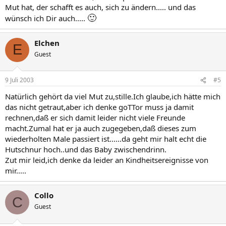
Mut hat, der schafft es auch, sich zu ändern..... und das
🙂
wünsch ich Dir auch.....
Elchen
E
Guest
9 Juli 2003
#5
Natürlich gehört da viel Mut zu,stille.Ich glaube,ich hätte mich
das nicht getraut,aber ich denke goTTor muss ja damit
rechnen,daß er sich damit leider nicht viele Freunde
macht.Zumal hat er ja auch zugegeben,daß dieses zum
wiederholten Male passiert ist......da geht mir halt echt die
Hutschnur hoch..und das Baby zwischendrinn.
Zut mir leid,ich denke da leider an Kindheitsereignisse von
mir.....
Collo
C
Guest