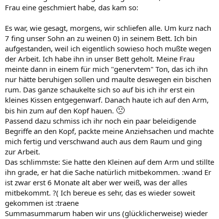
Frau eine geschmiert habe, das kam so:
Es war, wie gesagt, morgens, wir schliefen alle. Um kurz nach
7 fing unser Sohn an zu weinen 0) in seinem Bett. Ich bin
aufgestanden, weil ich eigentlich sowieso hoch mußte wegen
der Arbeit. Ich habe ihn in unser Bett geholt. Meine Frau
meinte dann in einem für mich "genervtem" Ton, das ich ihn
nur hätte beruhigen sollen und maulte deswegen ein bischen
rum. Das ganze schaukelte sich so auf bis ich ihr erst ein
kleines Kissen entgegenwarf. Danach haute ich auf den Arm,
🙁
bis hin zum auf den Kopf hauen.
Passend dazu schmiss ich ihr noch ein paar beleidigende
Begriffe an den Kopf, packte meine Anziehsachen und machte
mich fertig und verschwand auch aus dem Raum und ging
zur Arbeit.
Das schlimmste: Sie hatte den Kleinen auf dem Arm und stillte
ihn grade, er hat die Sache natürlich mitbekommen. :wand Er
ist zwar erst 6 Monate alt aber wer weiß, was der alles
mitbekommt. ?( Ich bereue es sehr, das es wieder soweit
gekommen ist :traene
Summasummarum haben wir uns (glücklicherweise) wieder