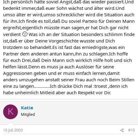
Ich persönlich hätte soviel Angst,daß das wieder passiert.Und
bedenkt immer,daß euer Sohn wächst und älter wird.Und
umso älter er wird,umso schrecklicher wird die Situation auch
für ihn.Ich finde es toll,daß Du soviel Parteio für Deinen Mann
ergreifst,eigentlich müsste man sagen,er hat Dich gar nicht
🙁
verdient
Was ich an der Situation besonders schlimm finde
ist,daß er über Deine Vorgeschichte wusste und Dich
trotzdem so behandelt.Es ist fast das erniedrigste,was ein
Partner dem anderen antun kann,ihn zu schlagen.Ich hoffe
für euch Drei,daß Dein Mann sich wirklich Hilfe holt und sich
helfen lässt.Denn es muss ja auch Auslöser für seine
Aggressionen geben und er muss einfach lernen,damit
anders umzugehen anstatt seiner Frau auch noch Beim Stillen
eine zu langen.............Ich drücke Dich mal :troest ,denn ich
habe unheimlich Mitleid aber auch Respekt vor Dir.
Katie
K
Mitglied
10 Juli 2003
#15