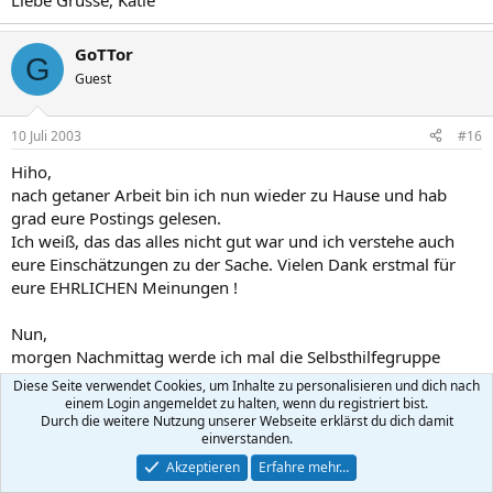
Liebe Grüsse, Katie
GoTTor
G
Guest
10 Juli 2003
#16
Hiho,
nach getaner Arbeit bin ich nun wieder zu Hause und hab
grad eure Postings gelesen.
Ich weiß, das das alles nicht gut war und ich verstehe auch
eure Einschätzungen zu der Sache. Vielen Dank erstmal für
eure EHRLICHEN Meinungen !
Nun,
morgen Nachmittag werde ich mal die Selbsthilfegruppe
anrufen, mal gucken was die so machen und wann die sich
Diese Seite verwendet Cookies, um Inhalte zu personalisieren und dich nach
treffen, werde da dann mal hingehen. Das mit dem Schlagen
einem Login angemeldet zu halten, wenn du registriert bist.
Durch die weitere Nutzung unserer Webseite erklärst du dich damit
scheine in dem Moment nicht ich zu sein. Ich komme mir
einverstanden.
Minuten danach vor, als wenn ich aufgewacht wäre und ich
Akzeptieren
Erfahre mehr…
hätte das nur geträumt. Komisch. Wie gesagt, ich warte mal