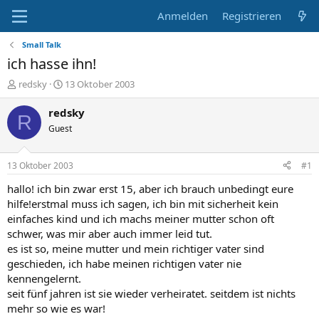
Anmelden
Registrieren
Small Talk
ich hasse ihn!
E
E
redsky
13 Oktober 2003
r
r
s
s
redsky
R
t
t
Guest
e
e
l
l
l
l
13 Oktober 2003
#1
e
t
r
a
hallo! ich bin zwar erst 15, aber ich brauch unbedingt eure
m
hilfe!erstmal muss ich sagen, ich bin mit sicherheit kein
einfaches kind und ich machs meiner mutter schon oft
schwer, was mir aber auch immer leid tut.
es ist so, meine mutter und mein richtiger vater sind
geschieden, ich habe meinen richtigen vater nie
kennengelernt.
seit fünf jahren ist sie wieder verheiratet. seitdem ist nichts
mehr so wie es war!