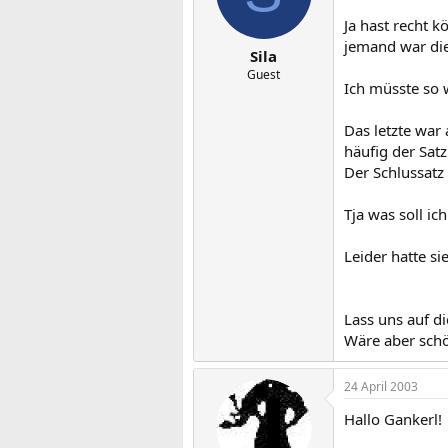
Ja hast recht 
jemand war die
Sila
Guest
Ich müsste so 
Das letzte war 
häufig der Sat
Der Schlussatz
Tja was soll ic
Leider hatte s
Lass uns auf d
Wäre aber sch
24 April 2003
Hallo Gankerl!