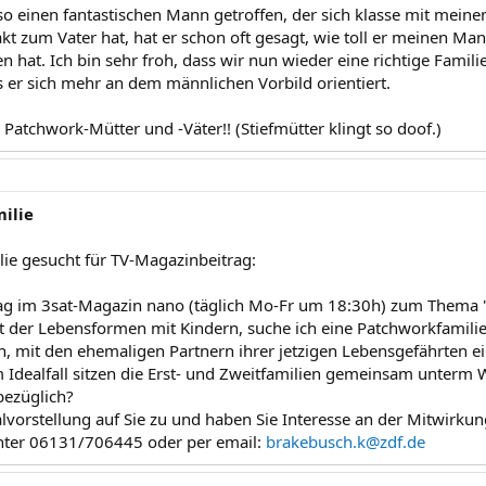
so einen fantastischen Mann getroffen, der sich klasse mit mein
akt zum Vater hat, hat er schon oft gesagt, wie toll er meinen M
en hat. Ich bin sehr froh, dass wir nun wieder eine richtige Famil
s er sich mehr an dem männlichen Vorbild orientiert.
e Patchwork-Mütter und -Väter!! (Stiefmütter klingt so doof.)
ilie
ie gesucht für TV-Magazinbeitrag:
rag im 3sat-Magazin nano (täglich Mo-Fr um 18:30h) zum Thema "Zu
alt der Lebensformen mit Kindern, suche ich eine Patchworkfamilie
n, mit den ehemaligen Partnern ihrer jetzigen Lebensgefährten ei
 Idealfall sitzen die Erst- und Zweitfamilien gemeinsam unterm
bezüglich?
dealvorstellung auf Sie zu und haben Sie Interesse an der Mitwir
 unter 06131/706445 oder per email:
brakebusch.k@zdf.de