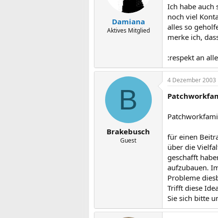
Ich habe auch 
noch viel Kont
Damiana
alles so geholf
Aktives Mitglied
merke ich, das
:respekt an all
4 Dezember 2003
B
Patchworkfam
Patchworkfamil
Brakebusch
für einen Beit
Guest
über die Vielf
geschafft habe
aufzubauen. Im
Probleme dies
Trifft diese I
Sie sich bitte