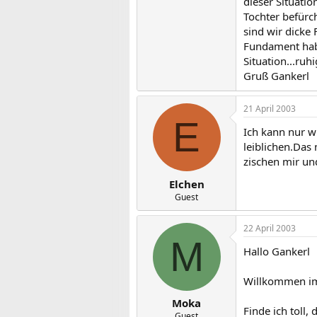
dieser Situatio
Tochter befürch
sind wir dicke
Fundament habe
Situation...ru
Gruß Gankerl
21 April 2003
E
Ich kann nur w
leiblichen.Das
zischen mir un
Elchen
Guest
22 April 2003
M
Hallo Gankerl
Willkommen im
Moka
Finde ich toll,
Guest