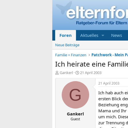
Foren
Aktuelles
News
Neue Beiträge
Familie + Finanzen
Patchwork - Mein P
Ich heirate eine Famili
E
E
Gankerl
21 April 2003
r
r
s
s
21 April 2003
t
t
G
Ich hab auch ei
e
e
l
l
ersten Blick d
l
l
Beziehung eng 
e
t
Mama und Ihr 
Gankerl
r
a
um mich. Diese 
m
Guest
zur Trennung d