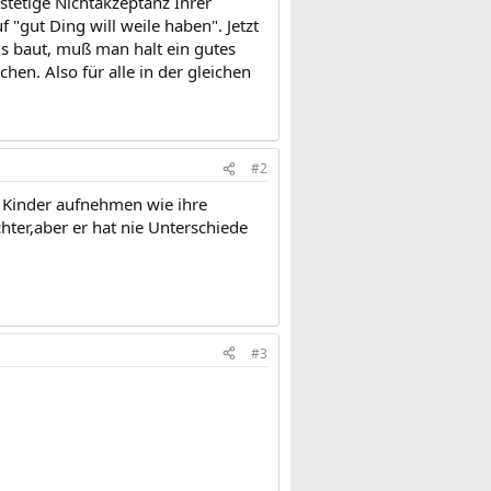
stetige Nichtakzeptanz Ihrer
 "gut Ding will weile haben". Jetzt
us baut, muß man halt ein gutes
en. Also für alle in der gleichen
#2
n Kinder aufnehmen wie ihre
hter,aber er hat nie Unterschiede
#3