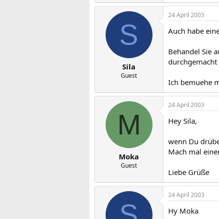
24 April 2003
S
Auch habe eine 
Behandel Sie a
durchgemacht 
Sila
Guest
Ich bemuehe mi
24 April 2003
M
Hey Sila,
wenn Du drüber
Mach mal einen
Moka
Guest
Liebe Grüße
24 April 2003
S
Hy Moka