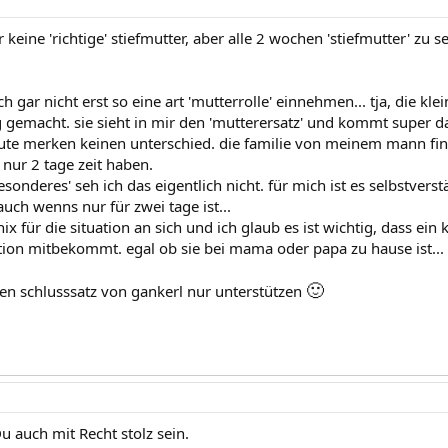
r keine 'richtige' stiefmutter, aber alle 2 wochen 'stiefmutter' zu se
ch gar nicht erst so eine art 'mutterrolle' einnehmen... tja, die kl
 gemacht. sie sieht in mir den 'mutterersatz' und kommt super da
ute merken keinen unterschied. die familie von meinem mann findet
 nur 2 tage zeit haben.
esonderes' seh ich das eigentlich nicht. für mich ist es selbstve
uch wenns nur für zwei tage ist...
ix für die situation an sich und ich glaub es ist wichtig, dass ein
uation mitbekommt. egal ob sie bei mama oder papa zu hause ist...
🙂
den schlusssatz von gankerl nur unterstützen
u auch mit Recht stolz sein.