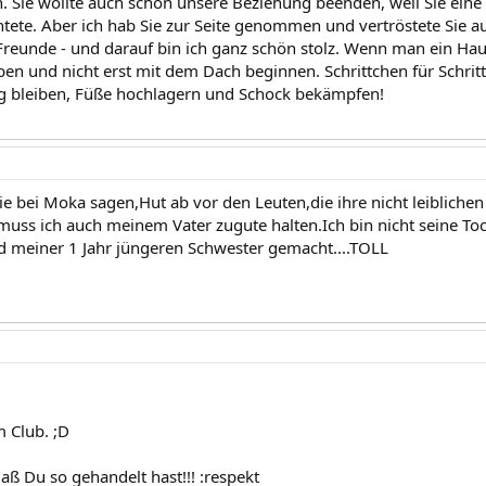
n. Sie wollte auch schon unsere Beziehung beenden, weil Sie eine 
tete. Aber ich hab Sie zur Seite genommen und vertröstete Sie auf
 Freunde - und darauf bin ich ganz schön stolz. Wenn man ein Ha
n und nicht erst mit dem Dach beginnen. Schrittchen für Schrittch
hig bleiben, Füße hochlagern und Schock bekämpfen!
ie bei Moka sagen,Hut ab vor den Leuten,die ihre nicht leibliche
 muss ich auch meinem Vater zugute halten.Ich bin nicht seine Toc
d meiner 1 Jahr jüngeren Schwester gemacht....TOLL
 Club. ;D
 daß Du so gehandelt hast!!! :respekt