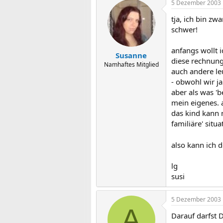
5 Dezember 2003
tja, ich bin zwa
schwer!
anfangs wollt i
Susanne
diese rechnung
Namhaftes Mitglied
auch andere le
- obwohl wir ja
aber als was 'b
mein eigenes. a
das kind kann n
familiäre' sit
also kann ich 
lg
susi
5 Dezember 2003
A
Darauf darfst D