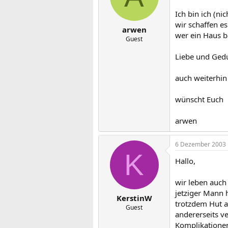
Ich bin ich (n
wir schaffen e
arwen
wer ein Haus b
Guest
Liebe und Ged
auch weiterhin
wünscht Euch
arwen
6 Dezember 2003
K
Hallo,
wir leben auch
jetziger Mann 
KerstinW
trotzdem Hut a
Guest
andererseits v
Komplikatione