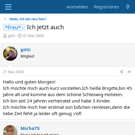
Anmelden
Registrieren
Hallo, ich bin neu hier!
Ich jetzt auch
*Freu* -
E
E
gitti
31 Mai 2006
r
r
s
s
gitti
t
t
Mitglied
e
e
l
l
l
l
31 Mai 2006
#1
e
t
r
a
Hallo und guten Morgen!
m
Ich möchte mich auch kurz vorstellen.Ich heiße Brigitte,bin 45
Jahre alt und komme aus dem schöne Schleswig-Holstein.
Ich bin seit 24 Jahren verheiratet und habe 3 Kinder.
Ich möchte mich hier erstmal son bißchen reinlesen,denn die
liebe Zeit fehlt ja leider oft genug :rofl
Micha75
Mana ich brauch mana