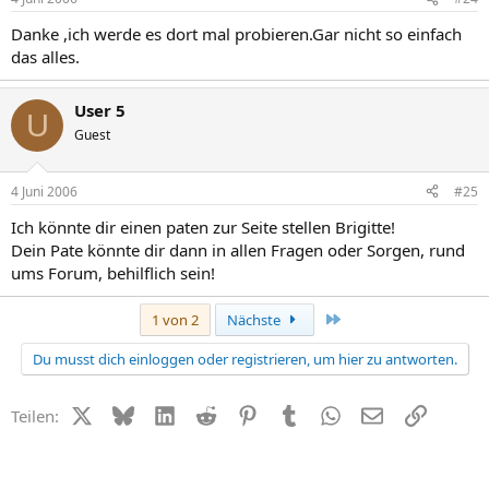
Danke ,ich werde es dort mal probieren.Gar nicht so einfach
das alles.
User 5
U
Guest
4 Juni 2006
#25
Ich könnte dir einen paten zur Seite stellen Brigitte!
Dein Pate könnte dir dann in allen Fragen oder Sorgen, rund
ums Forum, behilflich sein!
Letzte
1 von 2
Nächste
Du musst dich einloggen oder registrieren, um hier zu antworten.
X (Twitter)
Bluesky
LinkedIn
Reddit
Pinterest
Tumblr
WhatsApp
E-Mail
Link
Teilen: